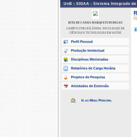
UnB ›
SIGAA - Sistema Integrado d
R
F
RITA DE CASSIA MARQUETI DURIGAN
CAMPUS UNB CEILÂNDIA: FACULDADE DE
CIÊNCIAS E TECNOLOGIAS EM SAÚDE
Perfil Pessoal
Produção Intelectual
Disciplinas Ministradas
Relatórios de Carga Horária
Projetos de Pesquisa
Atividades de Extensão
Ir ao Menu Principal