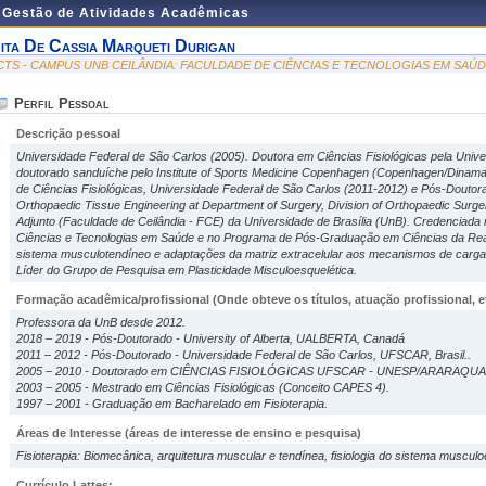
e Gestão de Atividades Acadêmicas
ita De Cassia Marqueti Durigan
CTS - CAMPUS UNB CEILÂNDIA: FACULDADE DE CIÊNCIAS E TECNOLOGIAS EM SAÚ
Perfil Pessoal
Descrição pessoal
Universidade Federal de São Carlos (2005). Doutora em Ciências Fisiológicas pela Unive
doutorado sanduíche pelo Institute of Sports Medicine Copenhagen (Copenhagen/Dinam
de Ciências Fisiológicas, Universidade Federal de São Carlos (2011-2012) e Pós-Doutorad
Orthopaedic Tissue Engineering at Department of Surgery, Division of Orthopaedic Surge
Adjunto (Faculdade de Ceilândia - FCE) da Universidade de Brasília (UnB). Credencia
Ciências e Tecnologias em Saúde e no Programa de Pós-Graduação em Ciências da Reabil
sistema musculotendíneo e adaptações da matriz extracelular aos mecanismos de carga, 
Líder do Grupo de Pesquisa em Plasticidade Misculoesquelética.
Formação acadêmica/profissional (Onde obteve os títulos, atuação profissional, et
Professora da UnB desde 2012.
2018 – 2019 - Pós-Doutorado - University of Alberta, UALBERTA, Canadá
2011 – 2012 - Pós-Doutorado - Universidade Federal de São Carlos, UFSCAR, Brasil..
2005 – 2010 - Doutorado em CIÊNCIAS FISIOLÓGICAS UFSCAR - UNESP/ARARAQUAR
2003 – 2005 - Mestrado em Ciências Fisiológicas (Conceito CAPES 4).
1997 – 2001 - Graduação em Bacharelado em Fisioterapia.
Áreas de Interesse
(áreas de interesse de ensino e pesquisa)
Fisioterapia: Biomecânica, arquitetura muscular e tendínea, fisiologia do sistema musculoe
Currículo Lattes: