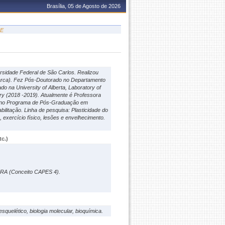
Brasília, 05 de Agosto de 2026
DE
rsidade Federal de São Carlos. Realizou
arca). Fez Pós-Doutorado no Departamento
o na University of Alberta, Laboratory of
ry (2018 -2019). Atualmente é Professora
da no Programa de Pós-Graduação em
itação. Linha de pesquisa: Plasticidade do
exercício físico, lesões e envelhecimento.
c.)
A (Conceito CAPES 4).
squelético, biologia molecular, bioquímica.