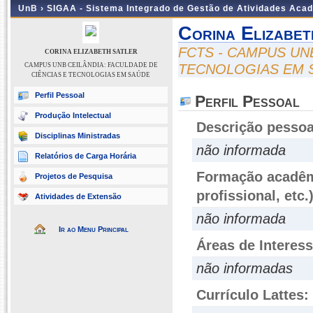
UnB ›
SIGAA - Sistema Integrado de Gestão de Atividades Aca
Corina Elizabet
FCTS - CAMPUS UN
CORINA ELIZABETH SATLER
CAMPUS UNB CEILÂNDIA: FACULDADE DE
TECNOLOGIAS EM 
CIÊNCIAS E TECNOLOGIAS EM SAÚDE
Perfil Pessoal
Perfil Pessoal
Produção Intelectual
Descrição pessoa
Disciplinas Ministradas
não informada
Relatórios de Carga Horária
Formação acadêmi
Projetos de Pesquisa
profissional, etc.
Atividades de Extensão
não informada
Ir ao Menu Principal
Áreas de Interes
não informadas
Currículo Lattes: