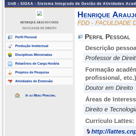
UnB ›
SIGAA - Sistema Integrado de Gestão de Atividades Aca
Henrique Arauj
FDD - FACULDADE 
HENRIQUE ARAUJO COSTA
FACULDADE DE DIREITO
Perfil Pessoal
Perfil Pessoal
Produção Intelectual
Descrição pessoa
Disciplinas Ministradas
Professor de Direi
Relatórios de Carga Horária
Formação acadêmi
Projetos de Pesquisa
profissional, etc.
Atividades de Extensão
Doutor em Direito
Ir ao Menu Principal
Áreas de Interes
Direito e Tecnologi
Currículo Lattes:
http://lattes.c