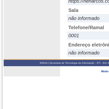
https://henarcos.c
Sala
não informado
Telefone/Ramal
0001
Endereço eletrôn
não informado
SIGAA | Secretaria de Tecnologia da Informação - STI - (61
Modo 