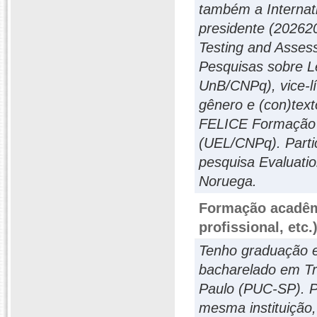
também a Internati
presidente (20262
Testing and Asses
Pesquisas sobre 
UnB/CNPq), vice-lí
gênero e (con)tex
FELICE Formação d
(UEL/CNPq). Parti
pesquisa Evaluati
Noruega.
Formação acadêmi
profissional, etc.
Tenho graduação e
bacharelado em Tra
Paulo (PUC-SP). P
mesma instituição