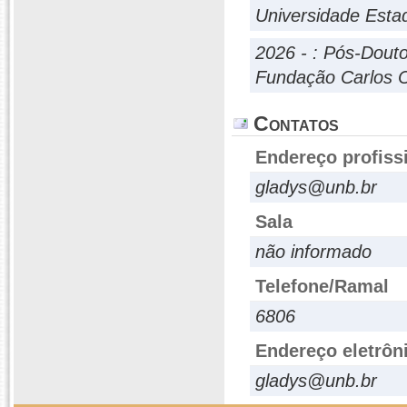
Universidade Esta
2026 - : Pós-Dout
Fundação Carlos 
Contatos
Endereço profiss
gladys@unb.br
Sala
não informado
Telefone/Ramal
6806
Endereço eletrôn
gladys@unb.br