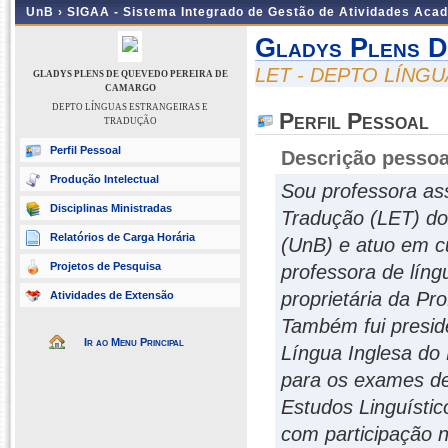
UnB ›
SIGAA - Sistema Integrado de Gestão de Atividades Aca
Gladys Plens D
LET - DEPTO LÍNG
GLADYS PLENS DE QUEVEDO PEREIRA DE
CAMARGO
DEPTO LÍNGUAS ESTRANGEIRAS E
Perfil Pessoal
TRADUÇÃO
Perfil Pessoal
Descrição pessoa
Produção Intelectual
Sou professora as
Disciplinas Ministradas
Tradução (LET) do 
Relatórios de Carga Horária
(UnB) e atuo em c
Projetos de Pesquisa
professora de língu
proprietária da Pr
Atividades de Extensão
Também fui presid
Ir ao Menu Principal
Língua Inglesa do
para os exames d
Estudos Linguísti
com participação n