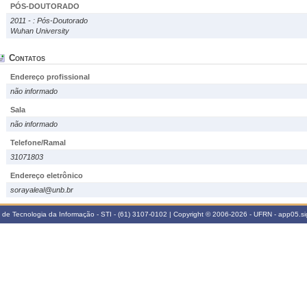
PÓS-DOUTORADO
2011 - : Pós-Doutorado
Wuhan University
Contatos
Endereço profissional
não informado
Sala
não informado
Telefone/Ramal
31071803
Endereço eletrônico
sorayaleal@unb.br
a de Tecnologia da Informação - STI - (61) 3107-0102 | Copyright © 2006-2026 - UFRN - app05.