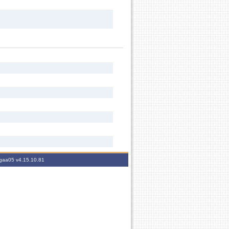
sigaa05
v4.15.10.81