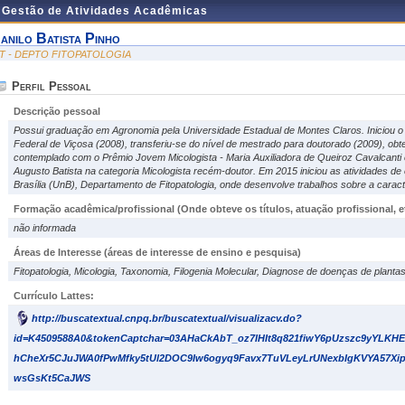
e Gestão de Atividades Acadêmicas
anilo Batista Pinho
IT - DEPTO FITOPATOLOGIA
Perfil Pessoal
Descrição pessoal
Possui graduação em Agronomia pela Universidade Estadual de Montes Claros. Iniciou o
Federal de Viçosa (2008), transferiu-se do nível de mestrado para doutorado (2009), obt
contemplado com o Prêmio Jovem Micologista - Maria Auxiliadora de Queiroz Cavalcanti 
Augusto Batista na categoria Micologista recém-doutor. Em 2015 iniciou as atividades de
Brasília (UnB), Departamento de Fitopatologia, onde desenvolve trabalhos sobre a caract
Formação acadêmica/profissional (Onde obteve os títulos, atuação profissional, et
não informada
Áreas de Interesse
(áreas de interesse de ensino e pesquisa)
Fitopatologia, Micologia, Taxonomia, Filogenia Molecular, Diagnose de doenças de planta
Currículo Lattes:
http://buscatextual.cnpq.br/buscatextual/visualizacv.do?
id=K4509588A0&tokenCaptchar=03AHaCkAbT_oz7IHIt8q821fiwY6pUzszc9yYLKH
hCheXr5CJuJWA0fPwMfky5tUl2DOC9Iw6ogyq9Favx7TuVLeyLrUNexbIgKVYA57
wsGsKt5CaJWS