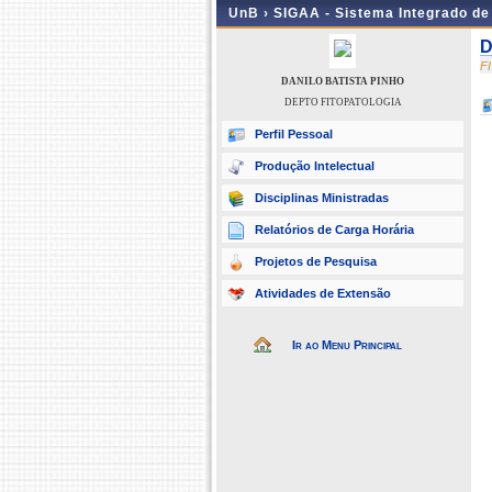
UnB ›
SIGAA - Sistema Integrado d
D
F
DANILO BATISTA PINHO
DEPTO FITOPATOLOGIA
Perfil Pessoal
Produção Intelectual
Disciplinas Ministradas
Relatórios de Carga Horária
Projetos de Pesquisa
Atividades de Extensão
Ir ao Menu Principal