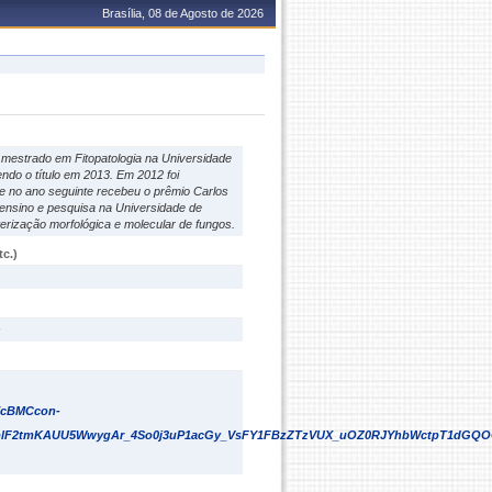
Brasília, 08 de Agosto de 2026
 mestrado em Fitopatologia na Universidade
endo o título em 2013. Em 2012 foi
e no ano seguinte recebeu o prêmio Carlos
 ensino e pesquisa na Universidade de
erização morfológica e molecular de fungos.
c.)
s
EcBMCcon-
XiplF2tmKAUU5WwygAr_4So0j3uP1acGy_VsFY1FBzZTzVUX_uOZ0RJYhbWctpT1dGQ