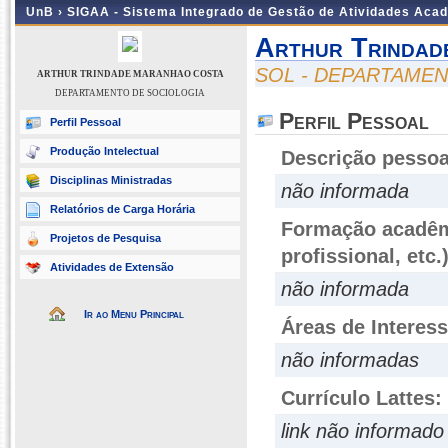
UnB ›
SIGAA - Sistema Integrado de Gestão de Atividades Aca
Arthur Trindad
SOL - DEPARTAME
ARTHUR TRINDADE MARANHAO COSTA
DEPARTAMENTO DE SOCIOLOGIA
Perfil Pessoal
Perfil Pessoal
Produção Intelectual
Descrição pessoa
Disciplinas Ministradas
não informada
Relatórios de Carga Horária
Formação acadêmi
Projetos de Pesquisa
profissional, etc.
Atividades de Extensão
não informada
Ir ao Menu Principal
Áreas de Interes
não informadas
Currículo Lattes:
link não informado