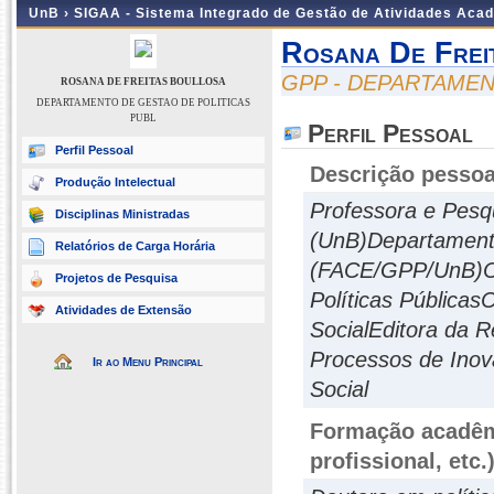
UnB ›
SIGAA - Sistema Integrado de Gestão de Atividades Aca
Rosana De Frei
GPP - DEPARTAMEN
ROSANA DE FREITAS BOULLOSA
DEPARTAMENTO DE GESTAO DE POLITICAS
PUBL
Perfil Pessoal
Perfil Pessoal
Descrição pessoa
Produção Intelectual
Professora e Pe
Disciplinas Ministradas
(UnB)Departamento
Relatórios de Carga Horária
(FACE/GPP/UnB)C
Projetos de Pesquisa
Políticas Pública
Atividades de Extensão
SocialEditora da 
Processos de Inov
Ir ao Menu Principal
Social
Formação acadêmi
profissional, etc.