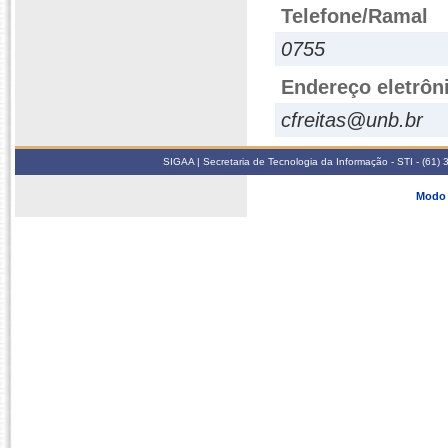
Telefone/Ramal
0755
Endereço eletrôn
cfreitas@unb.br
SIGAA | Secretaria de Tecnologia da Informação - STI - (61
Modo 