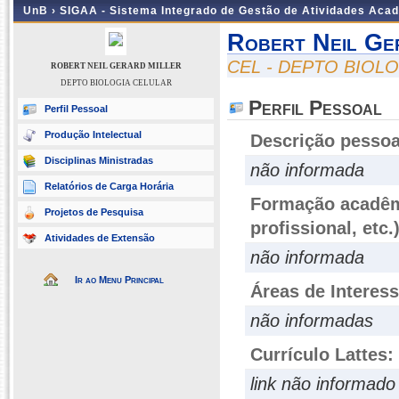
UnB ›
SIGAA - Sistema Integrado de Gestão de Atividades Aca
Robert Neil Ge
CEL - DEPTO BIOL
ROBERT NEIL GERARD MILLER
DEPTO BIOLOGIA CELULAR
Perfil Pessoal
Perfil Pessoal
Produção Intelectual
Descrição pessoa
Disciplinas Ministradas
não informada
Relatórios de Carga Horária
Formação acadêmi
Projetos de Pesquisa
profissional, etc.
Atividades de Extensão
não informada
Ir ao Menu Principal
Áreas de Interes
não informadas
Currículo Lattes:
link não informado