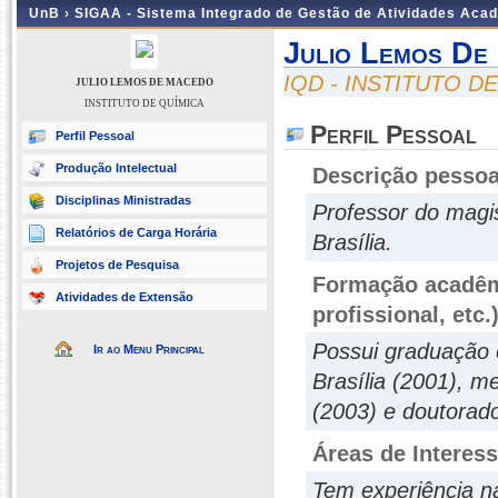
UnB ›
SIGAA - Sistema Integrado de Gestão de Atividades Aca
Julio Lemos De
IQD - INSTITUTO D
JULIO LEMOS DE MACEDO
INSTITUTO DE QUÍMICA
Perfil Pessoal
Perfil Pessoal
Produção Intelectual
Descrição pessoa
Disciplinas Ministradas
Professor do magis
Relatórios de Carga Horária
Brasília.
Projetos de Pesquisa
Formação acadêmi
Atividades de Extensão
profissional, etc.
Possui graduação 
Ir ao Menu Principal
Brasília (2001), m
(2003) e doutorado
Áreas de Interes
Tem experiência n