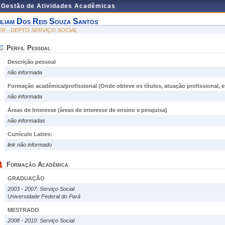
e Gestão de Atividades Acadêmicas
iliam Dos Reis Souza Santos
ER - DEPTO SERVIÇO SOCIAL
Perfil Pessoal
Descrição pessoal
não informada
Formação acadêmica/profissional (Onde obteve os títulos, atuação profissional, et
não informada
Áreas de Interesse
(áreas de interesse de ensino e pesquisa)
não informadas
Currículo Lattes:
link não informado
Formação Acadêmica
GRADUAÇÃO
2003 - 2007: Serviço Social
Universidade Federal do Pará
MESTRADO
2008 - 2010: Serviço Social