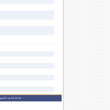
sigaa02
v4.15.10.81