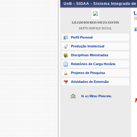
UnB ›
SIGAA - Sistema Integrado d
L
S
LILIAM DOS REIS SOUZA SANTOS
DEPTO SERVIÇO SOCIAL
Perfil Pessoal
Produção Intelectual
Disciplinas Ministradas
Relatórios de Carga Horária
Projetos de Pesquisa
Atividades de Extensão
Ir ao Menu Principal