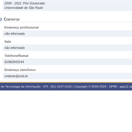
2009 - 2011: Pós-Doutorado
Universidade de São Paulo
Contatos
Endereço profissional
não informado
Sala
não informado
Telefone/Ramal
61982943144
Endereço eletrônico
xinfante@unb.br
a de Tecnologia da Informação - STI - (61) 3107-0102 | Copyright © 2006-2026 - UFRN - app12.