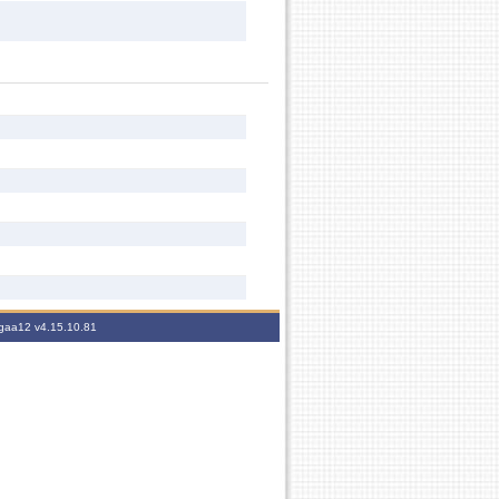
sigaa12
v4.15.10.81