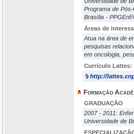
Universidade de B
Programa de Pós-
Brasília - PPGEnf
Áreas de Interes
Atua na área de e
pesquisas relacion
em oncologia, pesq
Currículo Lattes:
http://lattes.c
Formação Acadê
GRADUAÇÃO
2007 - 2011: Enf
Universidade de Br
ESPECIALIZAÇÃ