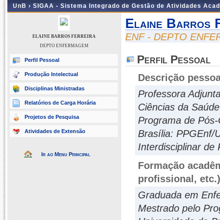
UnB ›
SIGAA - Sistema Integrado de Gestão de Atividades Aca
Elaine Barros 
ENF - DEPTO ENF
ELAINE BARROS FERREIRA
DEPTO ENFERMAGEM
Perfil Pessoal
Perfil Pessoal
Produção Intelectual
Descrição pessoa
Disciplinas Ministradas
Professora Adjun
Relatórios de Carga Horária
Ciências da Saúde
Projetos de Pesquisa
Programa de Pós-
Atividades de Extensão
Brasília: PPGEnf/U
Interdisciplinar de
Ir ao Menu Principal
Formação acadêmi
profissional, etc.
Graduada em Enfer
Mestrado pelo Pr