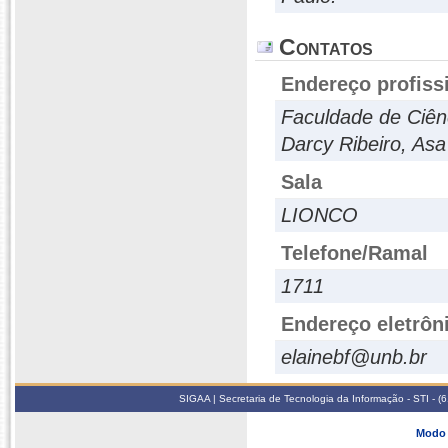
Contatos
Endereço profiss
Faculdade de Ciên
Darcy Ribeiro, Asa 
Sala
LIONCO
Telefone/Ramal
1711
Endereço eletrôn
elainebf@unb.br
SIGAA | Secretaria de Tecnologia da Informação - STI - 
Modo 