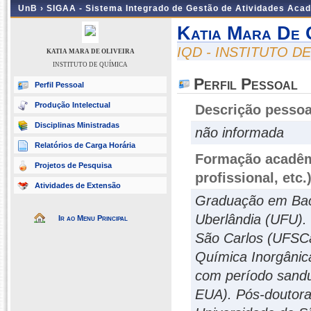
UnB ›
SIGAA - Sistema Integrado de Gestão de Atividades Aca
Katia Mara De O
IQD - INSTITUTO D
KATIA MARA DE OLIVEIRA
INSTITUTO DE QUÍMICA
Perfil Pessoal
Perfil Pessoal
Produção Intelectual
Descrição pessoa
Disciplinas Ministradas
não informada
Relatórios de Carga Horária
Formação acadêmi
Projetos de Pesquisa
profissional, etc.
Atividades de Extensão
Graduação em Bac
Uberlândia (UFU).
Ir ao Menu Principal
São Carlos (UFSCa
Química Inorgânic
com período sandu
EUA). Pós-doutora