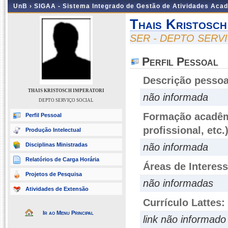
UnB ›
SIGAA - Sistema Integrado de Gestão de Atividades Aca
Thais Kristosch
SER - DEPTO SERV
Perfil Pessoal
Descrição pessoa
THAIS KRISTOSCH IMPERATORI
não informada
DEPTO SERVIÇO SOCIAL
Formação acadêmi
Perfil Pessoal
profissional, etc.
Produção Intelectual
Disciplinas Ministradas
não informada
Relatórios de Carga Horária
Áreas de Interes
Projetos de Pesquisa
não informadas
Atividades de Extensão
Currículo Lattes:
Ir ao Menu Principal
link não informado