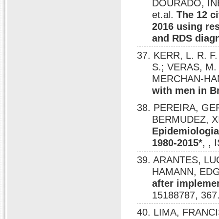
DOURADO, INÊ
et.al.
The 12 c
2016 using re
and RDS diagn
37. KERR, L. R. F
S.; VERAS, M.
MERCHAN-HA
with men in Br
38. PEREIRA, G
BERMUDEZ, X
Epidemiologia
1980-2015*
, ,
39. ARANTES, LU
HAMANN, ED
after implemen
15188787, 367
40. LIMA, FRAN