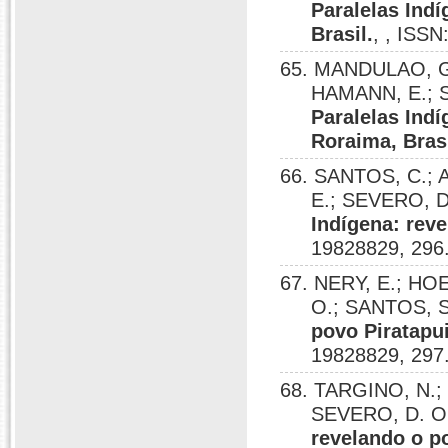
Paralelas Ind
Brasil.
, , ISS
65. MANDULAO, G
HAMANN, E.; 
Paralelas Ind
Roraima, Brasi
66. SANTOS, C.;
E.; SEVERO, D
Indígena: reve
19828829, 296
67. NERY, E.; H
O.; SANTOS, S
povo Piratapu
19828829, 297
68. TARGINO, N.
SEVERO, D. O
revelando o po