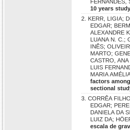
FERNANDES,
10 years stud
2. KERR, LIGIA;
EDGAR; BERM
ALEXANDRE K
LUANA N. C.
INÊS; OLIVEI
MARTO; GENER
CASTRO, ANA 
LUIS FERNAND
MARIA AMÉLIA;
factors among
sectional stud
3. CORRÊA FILH
EDGAR; PEREI
DANIELA DA S
LUIZ DA; HÖE
escala de gra