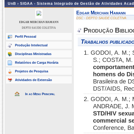
UnB ›
SIGAA - Sistema Integrado de Gestão de Atividades Aca
Edgar Merchan Hamann
DSC - DEPTO SAUDE COLETIVA
EDGAR MERCHAN HAMANN
DEPTO SAUDE COLETIVA
Produção Biblio
Perfil Pessoal
Trabalhos publicado
Produção Intelectual
1. GODOI, A. M.;
Disciplinas Ministradas
S.; COSTA, M.
Relatórios de Carga Horária
comportament
Projetos de Pesquisa
homens do Dis
Atividades de Extensão
Brasileira de 
DST/AIDS, Reci
Ir ao Menu Principal
2. GODOI, A. M.
ANDRADE, J. M
STD/HIV sexua
commercial se
Conference, Ba