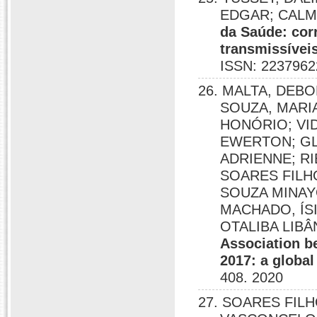
EDGAR; CALM
da Saúde: cor
transmissívei
ISSN: 2237962
26. MALTA, DEB
SOUZA, MARI
HONÓRIO; VI
EWERTON; GL
ADRIENNE; RI
SOARES FILHO
SOUZA MINAYO
MACHADO, ÍSI
OTALIBA LIBÂ
Association be
2017: a global
408. 2020
27. SOARES FIL