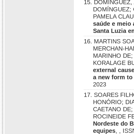
15. DOMÍNGUEZ,
DOMÍNGUEZ; 
PAMELA CLAU
saúde e meio a
Santa Luzia e
16. MARTINS SO
MERCHAN-HAM
MARINHO DE;
KORALAGE BU
external cause
a new form to
2023
17. SOARES FIL
HONÓRIO; DI
CAETANO DE;
ROCINEIDE F
Nordeste do B
equipes
, , IS