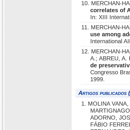
10. MERCHAN-HAM
correlates of 
In: XIII Intern
11. MERCHAN-HAM
use among adol
International 
12. MERCHAN-HAM
A.; ABREU, A. 
de preservati
Congresso Bras
1999.
Artigos publicados 
1. MOLINA VANA,
MARTIGNAGO,
ADORNO, JOS
FÁBIO FERRE