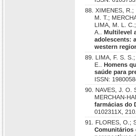
88. XIMENES, R.;
M. T.; MERCHA
LIMA, M. L. C
A..
Multilevel 
adolescents: 
western region
89. LIMA, F. S. 
E..
Homens qu
saúde para pre
ISSN: 1980058
90. NAVES, J. O. 
MERCHAN-HAM
farmácias do D
0102311X, 210
91. FLORES, O.;
Comunitários 