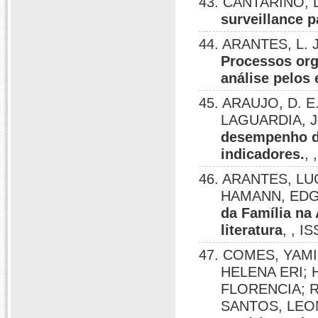
43. CANTARINO, 
surveillance 
44. ARANTES, L. 
Processos org
análise pelos 
45. ARAUJO, D. E.
LAGUARDIA, J
desempenho d
indicadores.
,
46. ARANTES, LU
HAMANN, ED
da Família na 
literatura
, , I
47. COMES, YAMI
HELENA ERI;
FLORENCIA; 
SANTOS, LEO