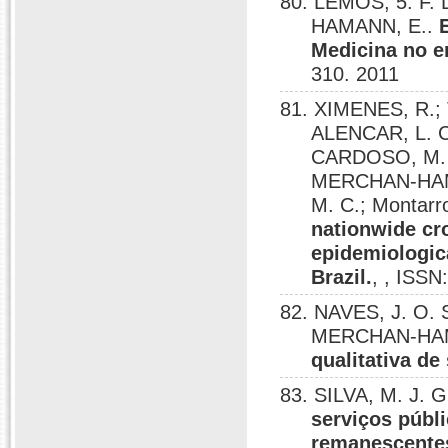
80. LEMOS, 5. F. 
HAMANN, E..
Medicina no e
310. 2011
81. XIMENES, R.; 
ALENCAR, L. C
CARDOSO, M. R
MERCHAN-HAMA
M. C.; Montarr
nationwide cr
epidemiologica
Brazil.
, , ISSN
82. NAVES, J. O. 
MERCHAN-HAM
qualitativa de
83. SILVA, M. J.
serviços públ
remanescentes