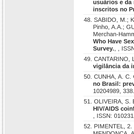
usuários e da
inscritos no 
48. SABIDO, M.; K
Pinho, A.A.; 
Merchan-Hamm
Who Have Sex 
Survey.
, , ISS
49. CANTARINO, 
vigilância da 
50. CUNHA, A. C.
no Brasil: pre
10204989, 338
51. OLIVEIRA, S.
HIV/AIDS coinf
, ISSN: 010231
52. PIMENTEL, 2.
MENDONCA, A.