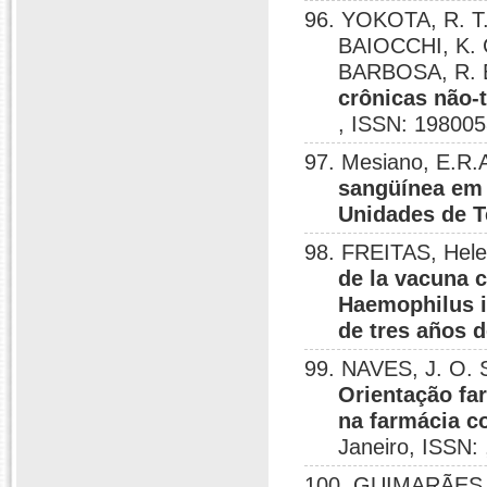
96. YOKOTA, R. T.
BAIOCCHI, K.
BARBOSA, R. 
crônicas não-t
, ISSN: 198005
97. Mesiano, E.
sangüínea em 
Unidades de T
98. FREITAS, He
de la vacuna c
Haemophilus in
de tres años 
99. NAVES, J. O.
Orientação fa
na farmácia c
Janeiro, ISSN: 
100. GUIMARÃES,