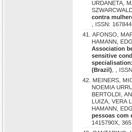
URDANETA, M
SZWARCWALD
contra mulhere
, ISSN: 167844
41. AFONSO, MA
HAMANN, EDG
Association b
sensitive cond
specialisation
(Brazil)
, , ISS
42. MEINERS, M
NOEMIA URRU
BERTOLDI, AN
LUIZA, VERA
HAMANN, ED
pessoas com d
1415790X, 365