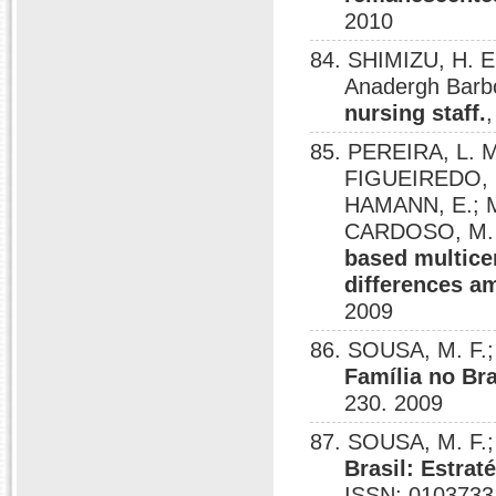
2010
84. SHIMIZU, H.
Anadergh Barb
nursing staff.
85. PEREIRA, L. M
FIGUEIREDO, G
HAMANN, E.; Mo
CARDOSO, M. R
based multicen
differences am
2009
86. SOUSA, M. F
Família no Br
230. 2009
87. SOUSA, M. F
Brasil: Estra
ISSN: 0103733