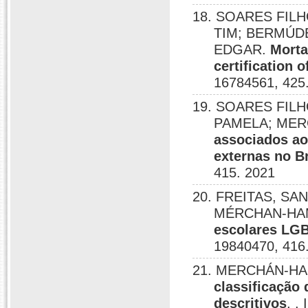
18. SOARES FILH
TIM; BERMÚD
EDGAR.
Morta
certification 
16784561, 425
19. SOARES FIL
PAMELA; ME
associados ao 
externas no Br
415. 2021
20. FREITAS, SA
MÉRCHAN-HA
escolares LGB
19840470, 416
21. MERCHÁN-HA
classificação
descritivos
, ,