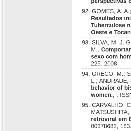
perspectivas d
92. GOMES, A. A
Resultados ini
Tuberculose n
Oeste e Tocan
93. SILVA, M. J.
M..
Comportam
sexo com home
225. 2008
94. GRECO, M.; 
L.; ANDRADE, 
behavior of bi
women.
, , IS
95. CARVALHO, Cl
MATSUSHITA, 
retroviral em 
00378682, 183