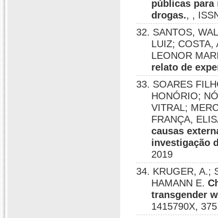
públicas para
drogas.
, , IS
32. SANTOS, WA
LUIZ; COSTA
LEONOR MAR
relato de expe
33. SOARES FIL
HONÓRIO; NÓ
VITRAL; MERC
FRANÇA, ELI
causas extern
investigação 
2019
34. KRUGER, A.; 
HAMANN E.
Ch
transgender wo
1415790X, 375