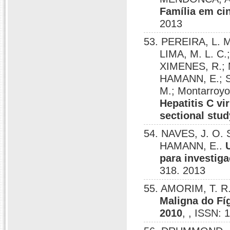
Família em cin
2013
53. PEREIRA, L. 
LIMA, M. L. C.
XIMENES, R.; 
HAMANN, E.; S
M.; Montarroy
Hepatitis C vi
sectional stud
54. NAVES, J. O. 
HAMANN, E..
para investiga
318. 2013
55. AMORIM, T.
Maligna do Fíg
2010
, , ISSN: