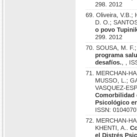
298. 2012
69. Oliveira, V.
D. O.; SANTOS
o povo Tupinik
299. 2012
70. SOUSA, M. F
programa salud
desafíos.
, , I
71. MERCHAN-HAM
MUSSO, L.; G
VASQUEZ-ESPI
Comorbilidad 
Psicológico en
ISSN: 0104070
72. MERCHAN-HAM
KHENTI, A..
Co
el Distrés Psic