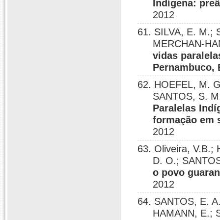
Indígena: pre
2012
61. SILVA, E. M.;
MERCHAN-HAMA
vidas paralel
Pernambuco, B
62. HOEFEL, M. 
SANTOS, S. M.
Paralelas Indí
formação em s
2012
63. Oliveira, V.
D. O.; SANTOS
o povo guarani
2012
64. SANTOS, E. A
HAMANN, E.; 