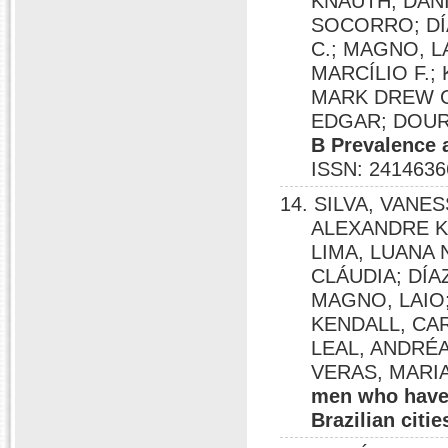
KNAUTH, DANI
SOCORRO; DÍA
C.; MAGNO, L
MARCÍLIO F.;
MARK DREW C
EDGAR; DOURA
B Prevalence 
ISSN: 2414636
14. SILVA, VANE
ALEXANDRE K.
LIMA, LUANA 
CLÁUDIA; DÍA
MAGNO, LAIO; 
KENDALL, CAR
LEAL, ANDRÉ
VERAS, MARIA 
men who have 
Brazilian citie