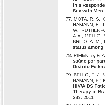
in a Responde
Sex with Men i
77. MOTA, R. S.;
HAMANN, E.; 
W.; RUTHERFOR
A.A.; MELLO, 
BRITO, A. M.;
status among 
78. PIMENTA, F.
saúde por pa
Distrito Federa
79. BELLO, E. J. 
HAMANN, E.; K
HIV/AIDS Patie
Therapy in Bra
283. 2011