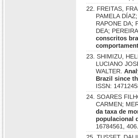
22. FREITAS, F
PAMELA DÍAZ
RAPONE DA; 
DEA; PEREIR
conscritos br
comportamenta
23. SHIMIZU, HE
LUCIANO JOS
WALTER.
Anal
Brazil since t
ISSN: 1471245
24. SOARES FIL
CARMEN; ME
da taxa de mo
populacional 
16784561, 406
25. TUSSET, DA