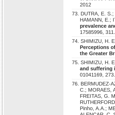
2012
73. DUTRA, E. S.
HAMANN, E.; I
prevalence and
17585996, 311
74. SHIMIZU, H.
Perceptions of
the Greater Bra
75. SHIMIZU, H.
and suffering 
01041169, 273
76. BERMUDEZ-AZA
C.; MORAES, 
FREITAS, G. 
RUTHERFORD, G
Pinho, A.A.; 
ALENCAR, C. S.