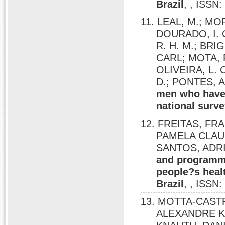
Brazil
, , ISSN
11. LEAL, M.; MO
DOURADO, I. C
R. H. M.; BRI
CARL; MOTA, R
OLIVEIRA, L.
D.; PONTES, A.
men who have 
national surv
12. FREITAS, F
PAMELA CLAU
SANTOS, ADR
and programmat
people?s healt
Brazil
, , ISSN
13. MOTTA-CASTR
ALEXANDRE K