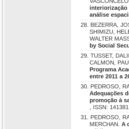
VASCONCELOS
interiorização
análise espaci
28. BEZERRA, J
SHIMIZU, HE
WALTER MAS
by Social Secu
29. TUSSET, DA
CALMON, PAU
Programa Acad
entre 2011 a 2
30. PEDROSO, R
Adequações d
promoção à sa
, ISSN: 141381
31. PEDROSO, R
MERCHAN.
A 