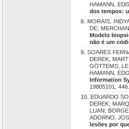
HAMANN, ED
dos tempos: u
8. MORAIS, IND
DE; MERCHAN
Modelo biopsic
não é um códi
9. SOARES FERN
DEREK; MART
GÖTTEMS, LE
HAMANN, ED
Information Sy
19805101, 446
10. EDUARDO SO
DEREK; MARQ
LUAN; BORGES
ADORNO, JOS
lesões por qu