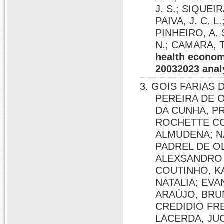
J. S.; SIQUEI
PAIVA, J. C. L
PINHEIRO, A. S
N.; CAMARA, T.
health economi
20032023 anal
3. GOIS FARIAS
PEREIRA DE O
DA CUNHA, PR
ROCHETTE CO
ALMUDENA; N
PADREL DE OLI
ALEXSANDRO 
COUTINHO, K
NATALIA; EV
ARAÚJO, BRU
CREDIDIO FR
LACERDA, JU