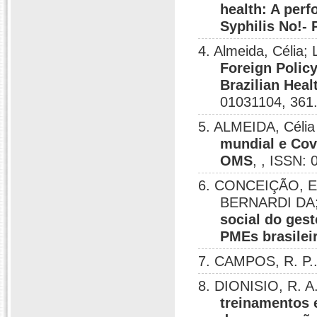
health: A per
Syphilis No!- P
4. Almeida, Célia;
Foreign Policy
Brazilian Hea
01031104, 361
5. ALMEIDA, Célia
mundial e Covi
OMS
, , ISSN:
6. CONCEIÇÃO, 
BERNARDI DA
social do ges
PMEs brasileir
7. CAMPOS, R. P.
8. DIONISIO, R. 
treinamentos 