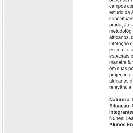
campos como
estudo da 
conceituais
produção so
metodológi
africanos, 
interação c
escrita col
espaciais 
maneira fu
em suas po
projeção do
africanas d
relevância
Natureza:
Situação:
Integrante(
Nunes; Lea
Alunos En