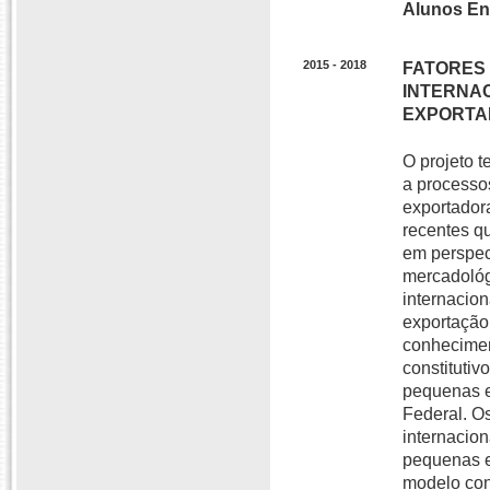
Alunos En
2015 - 2018
FATORES
INTERNA
EXPORTAD
O projeto 
a processo
exportador
recentes q
em perspec
mercadológ
internacion
exportação.
conhecimen
constitutiv
pequenas e
Federal. Os
internacio
pequenas e
modelo con