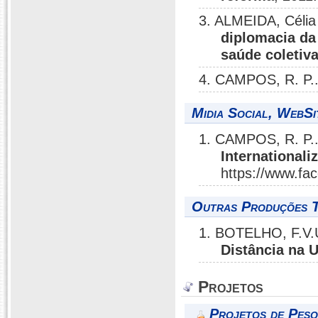
3. ALMEIDA, Célia
diplomacia da
saúde coletiv
4. CAMPOS, R. P.
Midia Social, WebSi
1. CAMPOS, R. P.
Internationali
https://www.f
Outras Produções T
1. BOTELHO, F.V.
Distância na 
Projetos
Projetos de Pesq