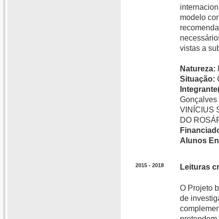
internacion
modelo conc
recomendaç
necessário
vistas a su
Natureza:
Situação:
Integrante(
Gonçalves 
VINÍCIUS
DO ROSÁR
Financiado
Alunos En
2015 - 2018
Leituras c
O Projeto 
de investig
complement
pretendem 