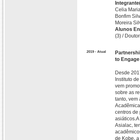
Integrante(
Celia Maria
Bonfim Sil
Moreira Sil
Alunos En
(3) / Doutor
2019 - Atual
Partnershi
to Engage 
Desde 2017,
Instituto d
vem promov
sobre as r
tanto, vem
Acadêmicas
centros de
asiáticos.
Asialac, t
acadêmicos
de Kobe, a