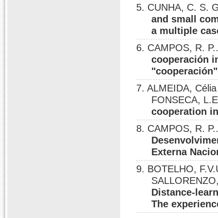
5. CUNHA, C. S. 
and small co
a multiple cas
6. CAMPOS, R. P
cooperación in
"cooperación"
7. ALMEIDA, Célia
FONSECA, L.E
cooperation i
8. CAMPOS, R. P.
Desenvolviment
Externa Nacio
9. BOTELHO, F.V.U
SALLORENZO, L
Distance-learn
The experience