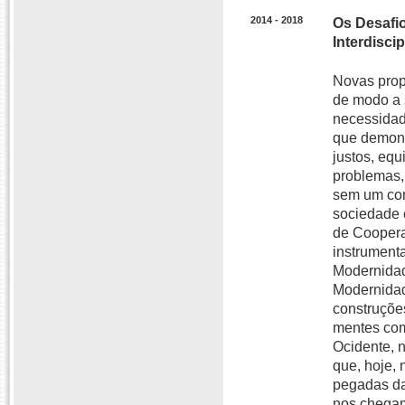
2014 - 2018
Os Desafio
Interdisci
Novas prop
de modo a 
necessidad
que demons
justos, equ
problemas, 
sem um con
sociedade 
de Coopera
instrumenta
Modernidad
Modernidad
construçõe
mentes com
Ocidente, 
que, hoje,
pegadas da
nos chegam 