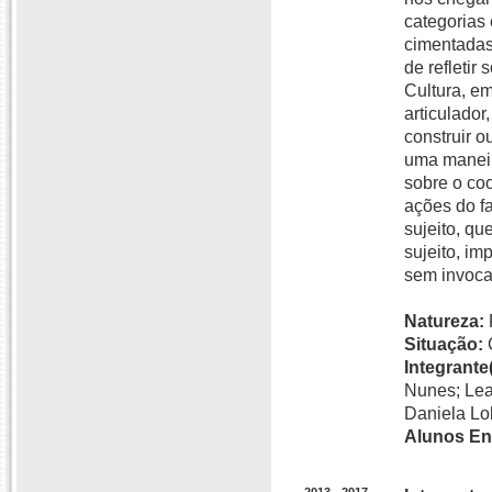
categorias
cimentadas
de refletir
Cultura, e
articulador
construir o
uma maneir
sobre o coo
ações do f
sujeito, qu
sujeito, im
sem invoca
Natureza:
Situação:
Integrante(
Nunes; Lea
Daniela Lo
Alunos En