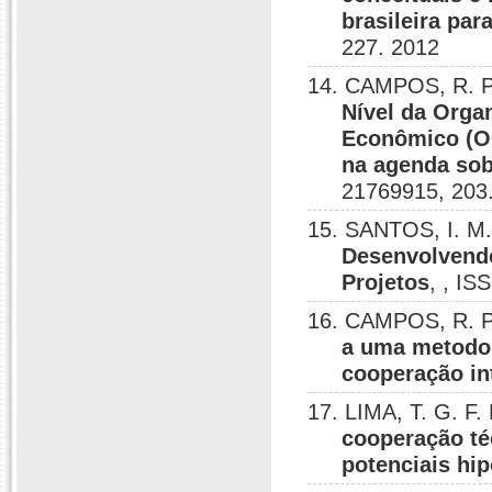
brasileira par
227. 2012
14. CAMPOS, R. P.
Nível da Orga
Econômico (OC
na agenda sobr
21769915, 203
15. SANTOS, I. M.
Desenvolvend
Projetos
, , IS
16. CAMPOS, R. P
a uma metodol
cooperação in
17. LIMA, T. G. F
cooperação té
potenciais hi