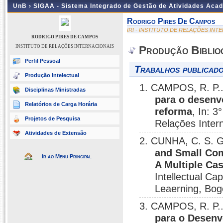
UnB ›
SIGAA - Sistema Integrado de Gestão de Atividades Aca
Rodrigo Pires De Campos
IRI - INSTITUTO DE RELAÇÕES INT
RODRIGO PIRES DE CAMPOS
INSTITUTO DE RELAÇÕES INTERNACIONAIS
Produção Biblio
Perfil Pessoal
Trabalhos publicado
Produção Intelectual
1. CAMPOS, R. P.
Disciplinas Ministradas
para o desenvo
Relatórios de Carga Horária
reforma
, In: 
Projetos de Pesquisa
Relações Inter
Atividades de Extensão
2. CUNHA, C. S. 
and Small Co
Ir ao Menu Principal
A Multiple Cas
Intellectual C
Leaerning, Bog
3. CAMPOS, R. P.
para o Desenv