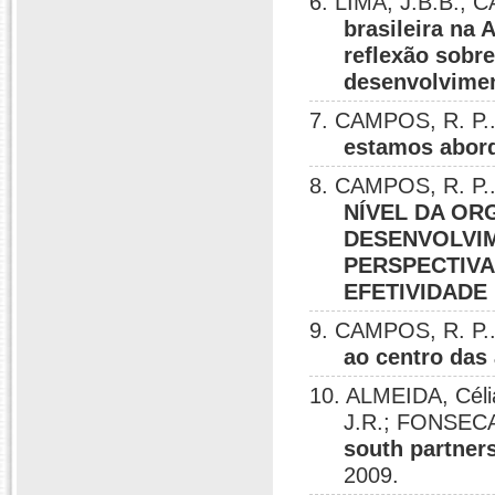
6. LIMA, J.B.B.; 
brasileira na 
reflexão sobre
desenvolvimen
7. CAMPOS, R. P.
estamos abord
8. CAMPOS, R. P..
NÍVEL DA OR
DESENVOLVIM
PERSPECTIVA
EFETIVIDADE
9. CAMPOS, R. P.
ao centro das
10. ALMEIDA, Céli
J.R.; FONSECA
south partners
2009.