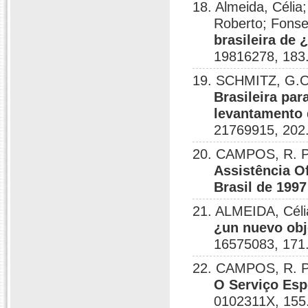
18. Almeida, Célia
Roberto; Fonse
brasileira de
19816278, 183
19. SCHMITZ, G.O.
Brasileira par
levantamento 
21769915, 202
20. CAMPOS, R. P
Assistência O
Brasil de 1997
21. ALMEIDA, Célia
¿un nuevo obj
16575083, 171
22. CAMPOS, R. P
O Serviço Esp
0102311X, 155