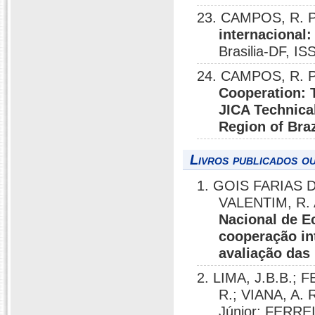
23. CAMPOS, R. P
internacional:
Brasilia-DF, I
24. CAMPOS, R. P
Cooperation: 
JICA Technical
Region of Braz
Livros publicados o
1. GOIS FARIAS 
VALENTIM, R. 
Nacional de E
cooperação in
avaliação das 
2. LIMA, J.B.B.; F
R.; VIANA, A. R
Júnior; FERREI