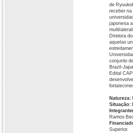
de Ryuukoku
receber na
universida
japonesa a
multilatera
Diretora do
aquelas un
estreitamen
Universida
conjunto de
Brazil-Jap
Edital CAP
desenvolve
fortalecime
Natureza:
Situação:
Integrante(
Ramos Becc
Financiado
Superior.