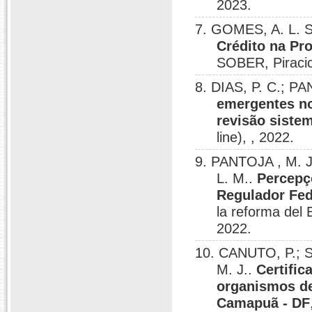
2023.
7. GOMES, A. L. S
Crédito na Pr
SOBER, Piraci
8. DIAS, P. C.; P
emergentes no
revisão sistem
line), , 2022.
9. PANTOJA , M. 
L. M..
Percepç
Regulador Fed
la reforma del 
2022.
10. CANUTO, P.; 
M. J..
Certific
organismos de
Camapuã - DF