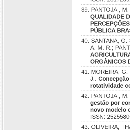
39. PANTOJA , M. 
QUALIDADE D
PERCEPÇÕES
PÚBLICA BRA
40. SANTANA, G. 
A. M. R.; PANT
AGRICULTURA
ORGÂNICOS D
41. MOREIRA, G. E
J..
Concepção 
rotatividade c
42. PANTOJA , M. 
gestão por co
novo modelo d
ISSN: 2525580
43. OLIVEIRA, T