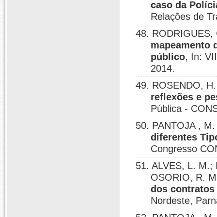
caso da Políci
Relações de Tr
48. RODRIGUES, C
mapeamento d
público
, In: V
2014.
49. ROSENDO, H. 
reflexões e pe
Pública - CONS
50. PANTOJA , M. 
diferentes Ti
Congresso CONS
51. ALVES, L. M.;
OSORIO, R. M.
dos contratos 
Nordeste, Parn