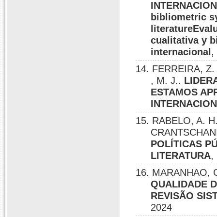
INTERNACIONAL
bibliometric s
literatureEva
cualitativa y b
internacional
,
14. FERREIRA, Z.
, M. J..
LIDER
ESTAMOS APR
INTERNACION
15. RABELO, A. H.
CRANTSCHANIN
POLÍTICAS P
LITERATURA
,
16. MARANHAO, G.
QUALIDADE D
REVISÃO SIS
2024