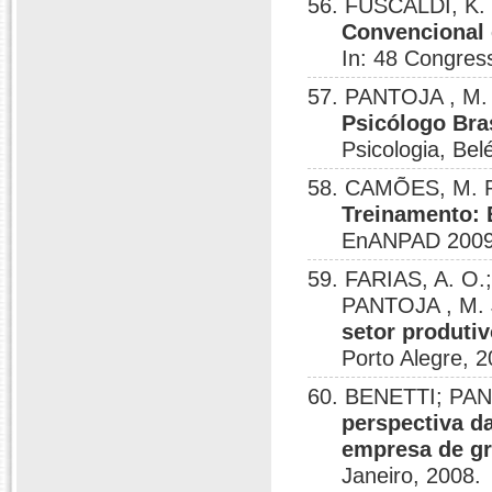
56. FUSCALDI, K.
Convencional 
In: 48 Congre
57. PANTOJA , M.
Psicólogo Bras
Psicologia, Be
58. CAMÕES, M. R
Treinamento: 
EnANPAD 2009,
59. FARIAS, A. O.
PANTOJA , M. 
setor produti
Porto Alegre, 2
60. BENETTI; PAN
perspectiva d
empresa de gr
Janeiro, 2008.