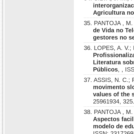
interorganiza
Agricultura no
35. PANTOJA , M. 
de Vida no Tel
gestores no se
36. LOPES, A. V.;
Profissionali
Literatura so
Públicos
, , I
37. ASSIS, N. C.;
movimento slo
values of the
25961934, 325
38. PANTOJA , M. 
Aspectos faci
modelo de edu
ISSN: 2317269