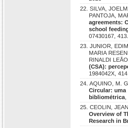
22. SILVA, JOE
PANTOJA, MAR
agreements: C
school feeding
07430167, 413
23. JUNIOR, ED
MARIA RESEND
RINALDI LEÃO
(CSA): percepç
1984042X, 414
24. AQUINO, M. G
Circular: uma 
bibliométrica
,
25. CEOLIN, JEA
Overview of T
Research in Br