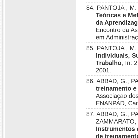
84. PANTOJA , M.
Teóricas e Me
da Aprendizag
Encontro da A
em Administraç
85. PANTOJA , M.
Individuais, 
Trabalho
, In:
2001.
86. ABBAD, G.; PA
treinamento e
Associação do
ENANPAD, Cam
87. ABBAD, G.; PA
ZAMMARATO, L.
Instrumentos 
de treinament