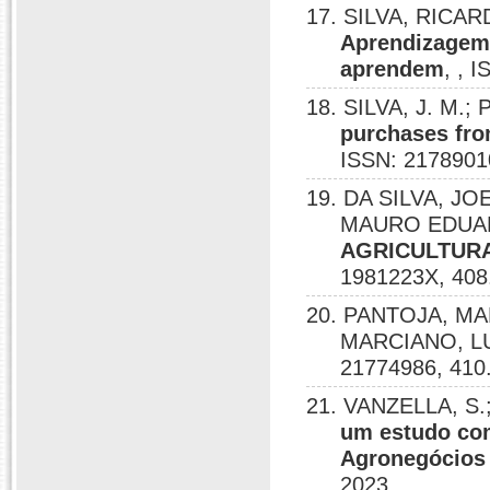
17. SILVA, RICA
Aprendizagem 
aprendem
, , 
18. SILVA, J. M.;
purchases from
ISSN: 2178901
19. DA SILVA, J
MAURO EDUA
AGRICULTURA
1981223X, 408
20. PANTOJA, MA
MARCIANO, L
21774986, 410
21. VANZELLA, S
um estudo co
Agronegócios 
2023