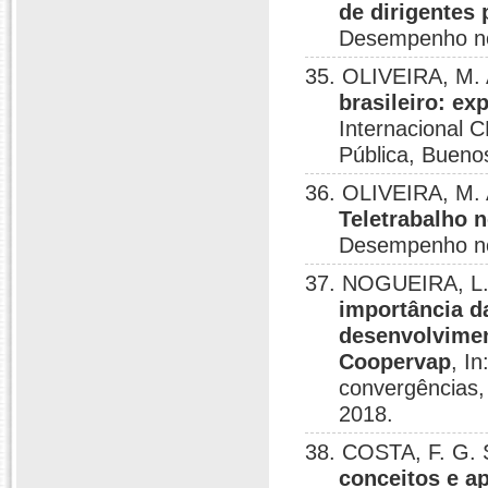
de dirigentes 
Desempenho no 
35. OLIVEIRA, M. 
brasileiro: ex
Internacional 
Pública, Buenos
36. OLIVEIRA, M. 
Teletrabalho n
Desempenho no 
37. NOGUEIRA, L.
importância d
desenvolviment
Coopervap
, I
convergências, 
2018.
38. COSTA, F. G. 
conceitos e a