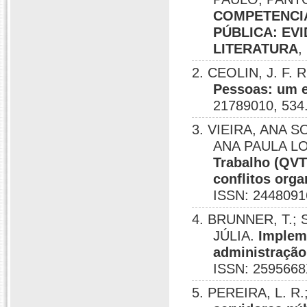
COMPETENCIA
PÚBLICA: EV
LITERATURA
,
2. CEOLIN, J. F.
Pessoas: um e
21789010, 534
3. VIEIRA, ANA 
ANA PAULA L
Trabalho (QVT)
conflitos orga
ISSN: 2448091
4. BRUNNER, T.; 
JÚLIA.
Implem
administração 
ISSN: 2595668
5. PEREIRA, L. R.