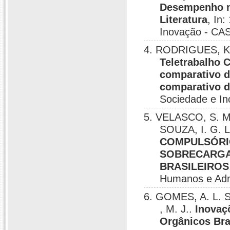
Desempenho no
Literatura
, In
Inovação - CASI
4. RODRIGUES, K.
Teletrabalho 
comparativo d
comparativo 
Sociedade e In
5. VELASCO, S. M
SOUZA, I. G. L
COMPULSÓRIO
SOBRECARGA
BRASILEIROS
Humanos e Admi
6. GOMES, A. L. 
, M. J..
Inovaç
Orgânicos Bra