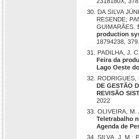
2318180X, 378
30. DA SILVA J
RESENDE; PA
GUIMARÃES.
production sys
18794238, 379
31. PADILHA, J. C
Feira da prod
Lago Oeste do
32. RODRIGUES, K
DE GESTÃO 
REVISÃO SIS
2022
33. OLIVEIRA, M. 
Teletrabalho 
Agenda de Pe
34. SILVA, J. M.; 