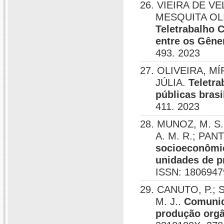
26. VIEIRA DE V
MESQUITA OL
Teletrabalho 
entre os Gêne
493. 2023
27. OLIVEIRA, M
JÚLIA.
Teletra
públicas brasi
411. 2023
28. MUNOZ, M. S.
A. M. R.; PANT
socioeconômic
unidades de pr
ISSN: 1806947
29. CANUTO, P.; 
M. J..
Comunid
produção orgâ