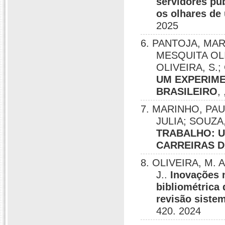
servidores pú
os olhares de 
2025
6. PANTOJA, MARI
MESQUITA OLIV
OLIVEIRA, S.
UM EXPERIM
BRASILEIRO
,
7. MARINHO, PA
JULIA; SOUZ
TRABALHO: U
CARREIRAS D
8. OLIVEIRA, M. 
J..
Inovações n
bibliométrica 
revisão sistem
420. 2024