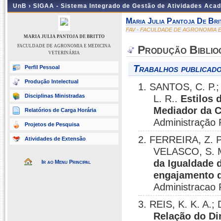
UnB ›
SIGAA - Sistema Integrado de Gestão de Atividades Aca
Maria Julia Pantoja De Bri
FAV - FACULDADE DE AGRONOMIA E
MARIA JULIA PANTOJA DE BRITTO
FACULDADE DE AGRONOMIA E MEDICINA
Produção Biblio
VETERINÁRIA
Trabalhos publicado
Perfil Pessoal
Produção Intelectual
1. SANTOS, C. P.;
Disciplinas Ministradas
L. R..
Estilos 
Mediador da C
Relatórios de Carga Horária
Administração 
Projetos de Pesquisa
2. FERREIRA, Z. P
Atividades de Extensão
VELASCO, S. M
da Igualdade d
Ir ao Menu Principal
engajamento d
Administracao 
3. REIS, K. K. A.;
Relação do Di