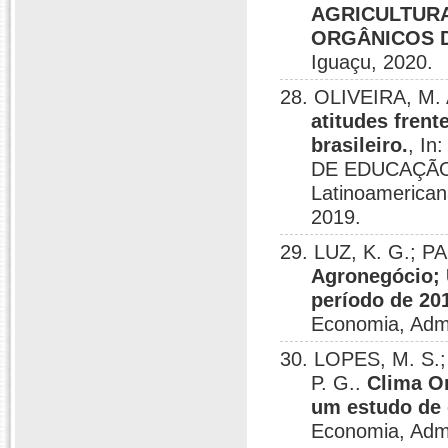
AGRICULTURA
ORGÂNICOS D
Iguaçu, 2020.
28. OLIVEIRA, M.
atitudes fren
brasileiro.
, I
DE EDUCAÇÃO
Latinoamerican
2019.
29. LUZ, K. G.; P
Agronegócio; U
período de 20
Economia, Admin
30. LOPES, M. S.
P. G..
Clima O
um estudo de
Economia, Admin