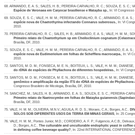
68. ARMANDO, E. A. S.; SALES, H. B.; PEREIRA-CARVALHO, R. C.; SOUZA, E. S. C.; VA
Espécie de Veronaea em Caryocar brasiliense e Matayba sp.
, In: VI Congresso 
69. SOUZA, E. S. C.; VALE, H. M. M.; PEREIRA-CARVALHO, R. C.; ARMANDO, E. A. S.; 
espécie nova de Chaetothyrina infectando Connarus suberosus.
, In: VI Cong
2010.
70. PEREIRA-CARVALHO, R. C.; SALES, H. B.; ARMANDO, E. A. S.; VALE, H. M. M.; SOU
Primeiro relato de Chaetothyrium sp em Cheiloclinium cognatum (Celastrace
Brasília, DF, 2010.
71. SOUZA, E. S. C.; VALE, H. M. M.; PEREIRA-CARVALHO, R. C.; ARMANDO, E. A. S.; 
espécie nova de Eudimeriolum em folhas de Schefflera macrocarpa.
, In: VI 
2010.
72. SANTOS, M. D. M.; FONSECA, M. E. N.; BOITEUX, L. S.; VALE, H. M. M.; DIANESE, 
do rDNA de espécies de Phyllachora de diferentes hospedeiras.
, In: VI Congr
73. SANTOS, M. D. M.; FONSECA, M. E. N.; BOITEUX, L. S.; VALE, H. M. M.; DIANESE, 
genômico e amplificação da região ITS do rDNA de espécies de Phyllachora a 
Congresso Brasileiro de Micologia, Brasília, DF, 2010.
74. SANCHEZ, M.; SALES, H. B.; ARMANDO, E. A. S.; SOUZA, E. S. C.; PEREIRA-CARVAL
Primeiro relato de Naetrocymbe em folhas de Matayba guianensis (Sapindac
Brasília, DF, 2010.
75. VALE, H. M. M.; OLIVEIRA, M.N.V.; AGUILA, R. D. S.; Moraes, C.A.; Borges, A.C..
DI
SOLOS SOB DIFERENTES USOS DA TERRA EM MINAS GERAIS
, In: 25 Congr
76. VALE, H. M. M.; Pontes Junior, M.D.; CORDEIRO, A. F. P.; Fulgencio, A.C.B.; Delvaux
D.; Borges, A.C..
The culturable and unculturable endophytic yeast in coffee ch
in defining coffee beverage quality?
, In: 22nd INTERNATIONAL CONFERENCE