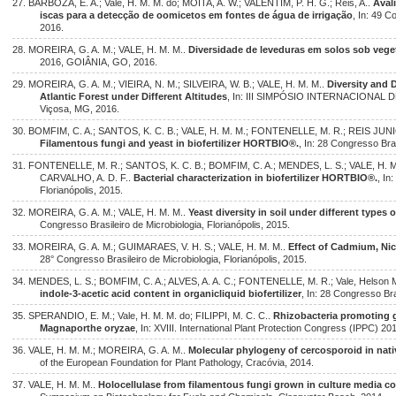
27. BARBOZA, E. A.; Vale, H. M. M. do; MOITA, A. W.; VALENTIM, P. H. G.; Reis, A..
Aval
iscas para a detecção de oomicetos em fontes de água de irrigação
, In: 49 C
2016.
28. MOREIRA, G. A. M.; VALE, H. M. M..
Diversidade de leveduras em solos sob veget
2016, GOIÂNIA, GO, 2016.
29. MOREIRA, G. A. M.; VIEIRA, N. M.; SILVEIRA, W. B.; VALE, H. M. M..
Diversity and D
Atlantic Forest under Different Altitudes
, In: III SIMPÓSIO INTERNACIONA
Viçosa, MG, 2016.
30. BOMFIM, C. A.; SANTOS, K. C. B.; VALE, H. M. M.; FONTENELLE, M. R.; REIS JUNIOR
Filamentous fungi and yeast in biofertilizer HORTBIO®.
, In: 28 Congresso Bras
31. FONTENELLE, M. R.; SANTOS, K. C. B.; BOMFIM, C. A.; MENDES, L. S.; VALE, H. M. 
CARVALHO, A. D. F..
Bacterial characterization in biofertilizer HORTBIO®.
, In
Florianópolis, 2015.
32. MOREIRA, G. A. M.; VALE, H. M. M..
Yeast diversity in soil under different types
Congresso Brasileiro de Microbiologia, Florianópolis, 2015.
33. MOREIRA, G. A. M.; GUIMARAES, V. H. S.; VALE, H. M. M..
Effect of Cadmium, Nic
28° Congresso Brasileiro de Microbiologia, Florianópolis, 2015.
34. MENDES, L. S.; BOMFIM, C. A.; ALVES, A. A. C.; FONTENELLE, M. R.; Vale, Helson
indole-3-acetic acid content in organicliquid biofertilizer
, In: 28 Congresso Bra
35. SPERANDIO, E. M.; Vale, H. M. M. do; FILIPPI, M. C. C..
Rhizobacteria promoting g
Magnaporthe oryzae
, In: XVIII. International Plant Protection Congress (IPPC) 20
36. VALE, H. M. M.; MOREIRA, G. A. M..
Molecular phylogeny of cercosporoid in nati
of the European Foundation for Plant Pathology, Cracóvia, 2014.
37. VALE, H. M. M..
Holocellulase from filamentous fungi grown in culture media c