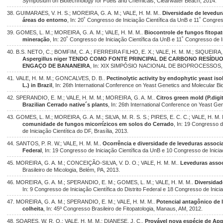
Symposium on Biotechnology for Fuels and Chemicals, Clearwater Beach, 2014.
38. GUIMARAES, V. H. S.; MOREIRA, G. A. M.; VALE, H. M. M..
Diversidade de levedu
áreas do entorno
, In: 20˚ Congresso de Iniciação Científica da UnB e 11˚ Congress
39. GOMES, L. M.; MOREIRA, G. A. M.; VALE, H. M. M..
Biocontrole de fungos fitopat
mineração
, In: 20˚ Congresso de Iniciação Científica da UnB e 11˚ Congresso de In
40. B.S. NETO, C.; BOMFIM, C. A.; FERREIRA FILHO, E. X.; VALE, H. M. M.; SIQUEIRA,
Aspergillus niger TENDO COMO FONTE PRINCIPAL DE CARBONO RESÍDU
ENGAÇO DE BANANEIRA
, In: XIX SIMPÓSIO NACIONAL DE BIOPROCESSOS, F
41. VALE, H. M. M.; GONCALVES, D. B..
Pectinolytic activity by endophytic yeast iso
L.) in Brazil
, In: 26th International Conference on Yeast Genetics and Molecular Bio
42. SPERANDIO, E. M.; VALE, H. M. M.; MOREIRA, G. A. M..
Citros green mold (P.digi
Brazilian Cerrado native´s plants
, In: 26th International Conference on Yeast Ge
43. GOMES, L. M.; MOREIRA, G. A. M.; SILVA, M. R. S. S.; PIRES, E. C. C.; VALE, H. M.
comunidade de fungos micorrízicos em solos do Cerrado
, In: 19 Congresso 
de Iniciação Cientítica do DF, Brasília, 2013.
44. SANTOS, P. R. W.; VALE, H. M. M..
Ocorrência e diversidade de leveduras associa
Federal
, In: 19 Congresso de Iniciação Científica da UnB e 10 Congresso de Iniciaç
45. MOREIRA, G. A. M.; CONCEIÇÃO-SILVA, V. D. O.; VALE, H. M. M..
Leveduras assoc
Brasileiro de Micologia, Belém, PA, 2013.
46. MOREIRA, G. A. M.; SPERANDIO, E. M.; GOMES, L. M.; VALE, H. M. M..
Diversidad
In: 9 Congresso de Iniciação Científica do Distrito Federal e 18 Congresso de Inicia
47. MOREIRA, G. A. M.; SPERANDIO, E. M.; VALE, H. M. M..
Potencial antagônico de 
colheita
, In: 45º Congresso Brasileiro de Fitopatologia, Manaus, AM, 2012.
48. SOARES, W. R. O.; VALE, H. M. M.; DIANESE, J. C..
Provável nova espécie de App