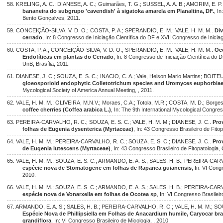
58. KRELING, A. C.; DIANESE, A. C.; Guimarães, T. G.; SUSSEL, A. A. B.; AMORIM, E. P.
bananeira do subgrupo 'cavendish' à sigatoka amarela em Planaltina, DF.
, I
Bento Gonçalves, 2011.
59. CONCEIÇÃO-SILVA, V. D. O.; COSTA, P. A.; SPERANDIO, E. M.; VALE, H. M. M..
Div
cerrado
, In: 8 Congresso de Iniciação Científica do DF e XVII Congresso de Iniciaç
60. COSTA, P. A.; CONCEIÇÃO-SILVA, V. D. O.; SPERANDIO, E. M.; VALE, H. M. M..
Oco
Endofíticas em plantas do Cerrado
, In: 8 Congresso de Iniciação Científica do 
UnB, Brasília, 2011.
61. DIANESE, J. C.; SOUZA, E. S. C.; INACIO, C. A.; Vale, Helson Mario Martins; BOITEU
gloeosporioid endophytic Colletotrichum species and Uromyces euphorbiae
Mycological Society of America Annual Meeting, , 2011.
62. VALE, H. M. M.; OLIVEIRA, M.N.V.; Moraes, C.A.; Totola, M.R.; COSTA, M. D.; Borges
coffee cherries (Coffea arabica L.)
, In: The 9th International Mycological Congre
63. PEREIRA-CARVALHO, R. C.; SOUZA, E. S. C.; VALE, H. M. M.; DIANESE, J. C..
Pro
folhas de Eugenia dysenterica (Myrtaceae)
, In: 43 Congresso Brasileiro de Fito
64. VALE, H. M. M.; PEREIRA-CARVALHO, R. C.; SOUZA, E. S. C.; DIANESE, J. C..
Pro
de Eugenia lutescens (Myrtaceae)
, In: 43 Congresso Brasileiro de Fitopatologia,
65. VALE, H. M. M.; SOUZA, E. S. C.; ARMANDO, E. A. S.; SALES, H. B.; PEREIRA-CAR
espécie nova de Stomatogene em folhas de Rapanea guianensis
, In: VI Cong
2010.
66. VALE, H. M. M.; SOUZA, E. S. C.; ARMANDO, E. A. S.; SALES, H. B.; PEREIRA-CAR
espécie nova de Vonarxella em folhas de Ocotea sp
, In: VI Congresso Brasileiro
67. ARMANDO, E. A. S.; SALES, H. B.; PEREIRA-CARVALHO, R. C.; VALE, H. M. M.; SOU
Espécie Nova de Phillipsiella em Folhas de Anacardium humile, Caryocar br
grandiflora
, In: VI Congresso Brasileiro de Micologia, , 2010.