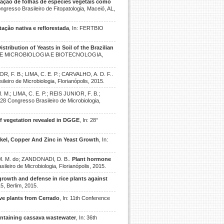
iação de folhas de espécies vegetais como
ongresso Brasileiro de Fitopatologia, Maceió, AL,
ação nativa e reflorestada
, In: FERTBIO
istribution of Yeasts in Soil of the Brazilian
L DE MICROBIOLOGIA E BIOTECNOLOGIA,
, F. B.; LIMA, C. E. P.; CARVALHO, A. D. F..
ileiro de Microbiologia, Florianópolis, 2015.
M.; LIMA, C. E. P.; REIS JUNIOR, F. B.;
: 28 Congresso Brasileiro de Microbiologia,
 of vegetation revealed in DGGE
, In: 28°
kel, Copper And Zinc in Yeast Growth
, In:
 M. M. do; ZANDONADI, D. B..
Plant hormone
sileiro de Microbiologia, Florianópolis, 2015.
rowth and defense in rice plants against
15, Berlim, 2015.
ve plants from Cerrado
, In: 11th Conference
ontaining cassava wastewater
, In: 36th