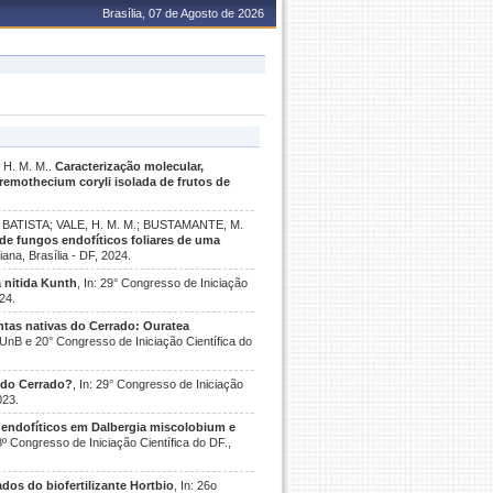
Brasília, 07 de Agosto de 2026
 H. M. M..
Caracterização molecular,
remothecium coryli isolada de frutos de
LO BATISTA; VALE, H. M. M.; BUSTAMANTE, M.
de fungos endofíticos foliares de uma
iana, Brasília - DF, 2024.
a nitida Kunth
, In: 29° Congresso de Iniciação
24.
ntas nativas do Cerrado: Ouratea
a UnB e 20° Congresso de Iniciação Científica do
 do Cerrado?
, In: 29° Congresso de Iniciação
023.
 endofíticos em Dalbergia miscolobium e
8º Congresso de Iniciação Científica do DF.,
ados do biofertilizante Hortbio
, In: 26o