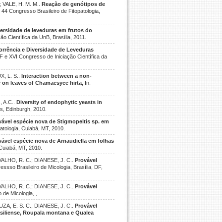
; VALE, H. M. M..
Reação de genótipos de
n: 44 Congresso Brasileiro de Fitopatologia,
ersidade de leveduras em frutos do
ão Científica da UnB, Brasília, 2011.
rrência e Diversidade de Leveduras
DF e XVI Congresso de Iniciação Científica da
X, L. S..
Interaction between a non-
 on leaves of Chamaesyce hirta
, In:
, A.C..
Diversity of endophytic yeasts in
ss, Edinburgh, 2010.
vável espécie nova de Stigmopeltis sp. em
patologia, Cuiabá, MT, 2010.
vável espécie nova de Arnaudiella em folhas
 Cuiabá, MT, 2010.
VALHO, R. C.; DIANESE, J. C..
Provável
ressso Brasileiro de Micologia, Brasília, DF,
VALHO, R. C.; DIANESE, J. C..
Provável
 de Micologia, , .
ZA, E. S. C.; DIANESE, J. C..
Provável
asiliense, Roupala montana e Qualea