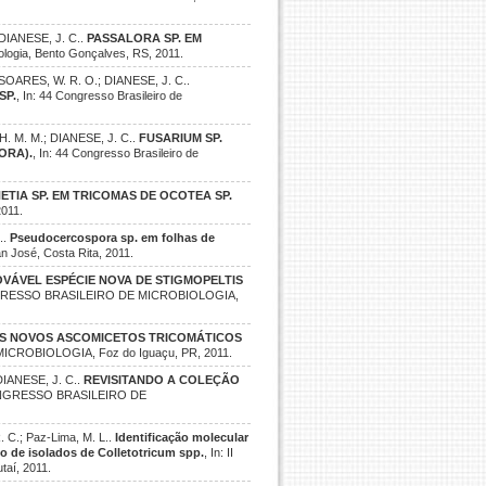
DIANESE, J. C..
PASSALORA SP. EM
tologia, Bento Gonçalves, RS, 2011.
SOARES, W. R. O.; DIANESE, J. C..
SP.
, In: 44 Congresso Brasileiro de
. M. M.; DIANESE, J. C..
FUSARIUM SP.
ORA).
, In: 44 Congresso Brasileiro de
ETIA SP. EM TRICOMAS DE OCOTEA SP.
2011.
..
Pseudocercospora sp. em folhas de
osé, Costa Rita, 2011.
VÁVEL ESPÉCIE NOVA DE STIGMOPELTIS
NGRESSO BRASILEIRO DE MICROBIOLOGIA,
S NOVOS ASCOMICETOS TRICOMÁTICOS
ICROBIOLOGIA, Foz do Iguaçu, PR, 2011.
DIANESE, J. C..
REVISITANDO A COLEÇÃO
CONGRESSO BRASILEIRO DE
C.; Paz-Lima, M. L..
Identificação molecular
o de isolados de Colletotricum spp.
, In: II
taí, 2011.