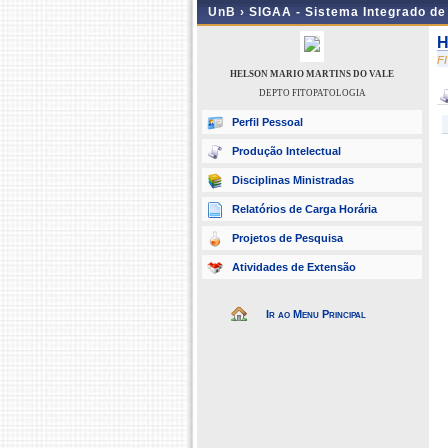
UnB ›
SIGAA - Sistema Integrado d
H
F
HELSON MARIO MARTINS DO VALE
DEPTO FITOPATOLOGIA
Perfil Pessoal
Produção Intelectual
Disciplinas Ministradas
Relatórios de Carga Horária
Projetos de Pesquisa
Atividades de Extensão
Ir ao Menu Principal