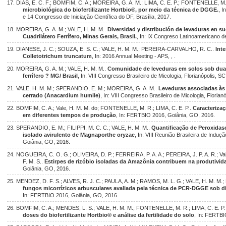
17. DIAS, E. C. F.; BOMFIM, C. A.; MOREIRA, G. A. M.; LIMA, C. E. P.; FONTENELLE, M.
microbiológica do biofertilizante Hortbio®, por meio da técnica de DGGE.
, I
e 14 Congresso de Iniciação Científica do DF, Brasília, 2017.
18. MOREIRA, G. A. M.; VALE, H. M. M..
Diversidad y distribución de levaduras en su
Cuadrilátero Ferrífero, Minas Gerais, Brasil.
, In: IX Congreso Latinoamericano d
19. DIANESE, J. C.; SOUZA, E. S. C.; VALE, H. M. M.; PEREIRA-CARVALHO, R. C..
Int
Colletotrichum truncatum
, In: 2016 Annual Meeting - APS, , .
20. MOREIRA, G. A. M.; VALE, H. M. M..
Comunidade de leveduras em solos sob duas 
ferrífero ? MG/ Brasil
, In: VIII Congresso Brasileiro de Micologia, Florianópolis, SC
21. VALE, H. M. M.; SPERANDIO, E. M.; MOREIRA, G. A. M..
Leveduras associadas às 
cerrado (Anacardium humile)
, In: VIII Congresso Brasileiro de Micologia, Florian
22. BOMFIM, C. A.; Vale, H. M. M. do; FONTENELLE, M. R.; LIMA, C. E. P..
Caracterizaç
em diferentes tempos de produção
, In: FERTBIO 2016, Goiânia, GO, 2016.
23. SPERANDIO, E. M.; FILIPPI, M. C. C.; VALE, H. M. M..
Quantificação de Peroxidas
isolado avirulento de Magnaporthe oryzae
, In: VIII Reunião Brasileira de Indu
Goiânia, GO, 2016.
24. NOGUEIRA, C. O. G.; OLIVEIRA, D. P.; FERREIRA, P. A. A.; PEREIRA, J. P. A. R.; V
F. M. S..
Estirpes de rizóbio isoladas da Amazônia contribuem na produtivi
Goiânia, GO, 2016.
25. MENDEZ, D. F. S.; ALVES, R. J. C.; PAULA, A. M.; RAMOS, M. L. G.; VALE, H. M. M.
fungos micorrízicos arbusculares avaliada pela técnica de PCR-DGGE sob d
In: FERTBIO 2016, Goiânia, GO, 2016.
26. BOMFIM, C. A.; MENDES, L. S.; VALE, H. M. M.; FONTENELLE, M. R.; LIMA, C. E. P.
doses do biofertilizante Hortbio® e análise da fertilidade do solo
, In: FERTBI