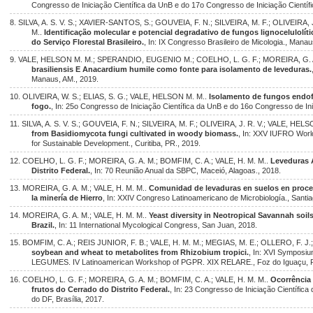
Congresso de Iniciação Científica da UnB e do 17o Congresso de Iniciação Científ
8. SILVA, A. S. V. S.; XAVIER-SANTOS, S.; GOUVEIA, F. N.; SILVEIRA, M. F.; OLIVEIRA
M..
Identificação molecular e potencial degradativo de fungos lignocelulolít
do Serviço Florestal Brasileiro.
, In: IX Congresso Brasileiro de Micologia., Manau
9. VALE, HELSON M. M.; SPERANDIO, EUGENIO M.; COELHO, L. G. F.; MOREIRA, G. 
brasiliensis E Anacardium humile como fonte para isolamento de leveduras.
Manaus, AM., 2019.
10. OLIVEIRA, W. S.; ELIAS, S. G.; VALE, HELSON M. M..
Isolamento de fungos endofí
fogo.
, In: 25o Congresso de Iniciação Científica da UnB e do 16o Congresso de Inic
11. SILVA, A. S. V. S.; GOUVEIA, F. N.; SILVEIRA, M. F.; OLIVEIRA, J. R. V.; VALE, H
from Basidiomycota fungi cultivated in woody biomass.
, In: XXV IUFRO Wor
for Sustainable Development., Curitiba, PR., 2019.
12. COELHO, L. G. F.; MOREIRA, G. A. M.; BOMFIM, C. A.; VALE, H. M. M..
Leveduras 
Distrito Federal.
, In: 70 Reunião Anual da SBPC, Maceió, Alagoas., 2018.
13. MOREIRA, G. A. M.; VALE, H. M. M..
Comunidad de levaduras en suelos en proce
la minería de Hierro
, In: XXIV Congreso Latinoamericano de Microbiología., Santi
14. MOREIRA, G. A. M.; VALE, H. M. M..
Yeast diversity in Neotropical Savannah soils
Brazil.
, In: 11 International Mycological Congress, San Juan, 2018.
15. BOMFIM, C. A.; REIS JUNIOR, F. B.; VALE, H. M. M.; MEGIAS, M. E.; OLLERO, F. J
soybean and wheat to metabolites from Rhizobium tropici.
, In: XVI Symposium
LEGUMES. IV Latinoamerican Workshop of PGPR. XIX RELARE., Foz do Iguaçu, 
16. COELHO, L. G. F.; MOREIRA, G. A. M.; BOMFIM, C. A.; VALE, H. M. M..
Ocorrência 
frutos do Cerrado do Distrito Federal.
, In: 23 Congresso de Iniciação Científica
do DF, Brasília, 2017.