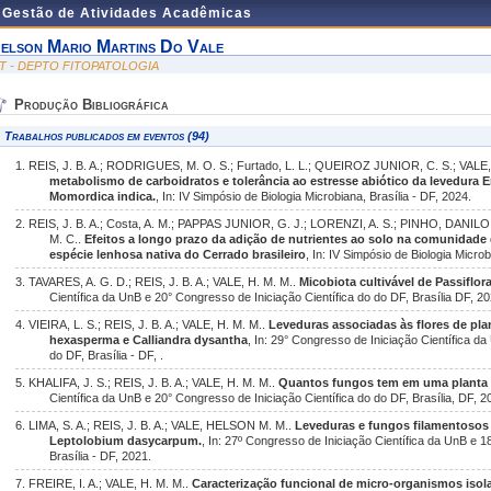
e Gestão de Atividades Acadêmicas
elson Mario Martins Do Vale
IT - DEPTO FITOPATOLOGIA
Produção Bibliográfica
Trabalhos publicados em eventos (94)
1. REIS, J. B. A.; RODRIGUES, M. O. S.; Furtado, L. L.; QUEIROZ JUNIOR, C. S.; VALE,
metabolismo de carboidratos e tolerância ao estresse abiótico da levedura E
Momordica indica.
, In: IV Simpósio de Biologia Microbiana, Brasília - DF, 2024.
2. REIS, J. B. A.; Costa, A. M.; PAPPAS JUNIOR, G. J.; LORENZI, A. S.; PINHO, DANI
M. C..
Efeitos a longo prazo da adição de nutrientes ao solo na comunidade 
espécie lenhosa nativa do Cerrado brasileiro
, In: IV Simpósio de Biologia Microb
3. TAVARES, A. G. D.; REIS, J. B. A.; VALE, H. M. M..
Micobiota cultivável de Passiflor
Científica da UnB e 20° Congresso de Iniciação Científica do do DF, Brasília DF, 20
4. VIEIRA, L. S.; REIS, J. B. A.; VALE, H. M. M..
Leveduras associadas às flores de pla
hexasperma e Calliandra dysantha
, In: 29° Congresso de Iniciação Científica d
do DF, Brasília - DF, .
5. KHALIFA, J. S.; REIS, J. B. A.; VALE, H. M. M..
Quantos fungos tem em uma planta
Científica da UnB e 20° Congresso de Iniciação Científica do do DF, Brasília, DF, 2
6. LIMA, S. A.; REIS, J. B. A.; VALE, HELSON M. M..
Leveduras e fungos filamentosos
Leptolobium dasycarpum.
, In: 27º Congresso de Iniciação Científica da UnB e 1
Brasília - DF, 2021.
7. FREIRE, I. A.; VALE, H. M. M..
Caracterização funcional de micro-organismos isol