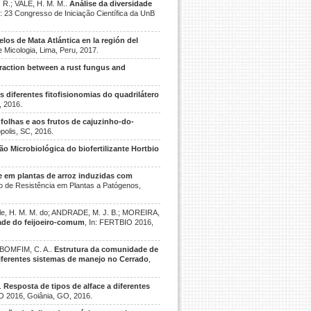
 R.; VALE, H. M. M..
Análise da diversidade
n: 23 Congresso de Iniciação Científica da UnB
elos de Mata Atlántica en la región del
e Micologia, Lima, Peru, 2017.
eraction between a rust fungus and
diferentes fitofisionomias do quadrilátero
, 2016.
folhas e aos frutos de cajuzinho-do-
ópolis, SC, 2016.
ão Microbiológica do biofertilizante Hortbio
e em plantas de arroz induzidas com
ção de Resistência em Plantas a Patógenos,
ale, H. M. M. do; ANDRADE, M. J. B.; MOREIRA,
dade do feijoeiro-comum
, In: FERTBIO 2016,
; BOMFIM, C. A..
Estrutura da comunidade de
iferentes sistemas de manejo no Cerrado
,
.
Resposta de tipos de alface a diferentes
O 2016, Goiânia, GO, 2016.