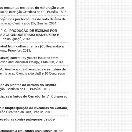
ras presentes em solos de mineração e em
o de Iniciação Científica do DF, Brasília, 2014.
ogênicos por leveduras do solo de área de
iciação Científica do DF, Brasília, 2014.
 F. G..
PRODUÇÃO DE ENZIMAS POR
OS AGROINDUSTRIAIS: MANIPUEIRA E
oz do Iguaçú, 2013.
lated from coffee cherries (Coffea arabica
logy, Frankfurt, 2013.
tatum) control by yeasts isolated from
netics and Molecular Biology, Frankfurt, 2013.
 M..
Avaliação da diversidade e estrutura da
de Iniciação Científica da UnB e 10 Congresso
da às plantas do cerrado do Distrito
ão Cientítica do DF, Brasília, 2013.
iadas a frutos do Cerrado
, In: VII Congresso
e e bioprospecção de leveduras do Cerrado
,
ção Científica da UnB, Brasília, 2012.
leveduras contra patógenos de pós-
endicullela em Rubus brasiliensis
, In: 45º