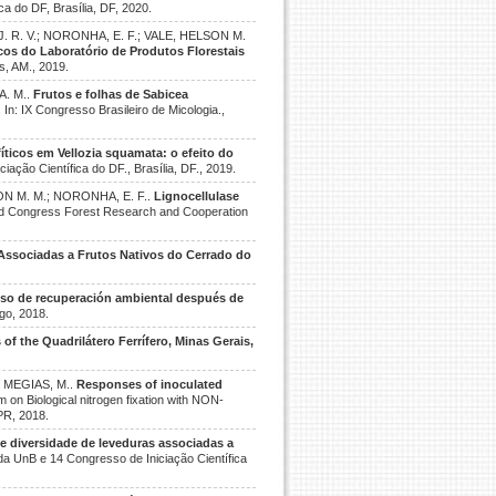
ica do DF, Brasília, DF, 2020.
, J. R. V.; NORONHA, E. F.; VALE, HELSON M.
icos do Laboratório de Produtos Florestais
s, AM., 2019.
A. M..
Frutos e folhas de Sabicea
, In: IX Congresso Brasileiro de Micologia.,
ticos em Vellozia squamata: o efeito do
iação Científica do DF., Brasília, DF., 2019.
ELSON M. M.; NORONHA, E. F..
Lignocellulase
ld Congress Forest Research and Cooperation
Associadas a Frutos Nativos do Cerrado do
so de recuperación ambiental después de
ago, 2018.
 of the Quadrilátero Ferrífero, Minas Gerais,
.; MEGIAS, M..
Responses of inoculated
 on Biological nitrogen fixation with NON-
PR, 2018.
e diversidade de leveduras associadas a
 da UnB e 14 Congresso de Iniciação Científica