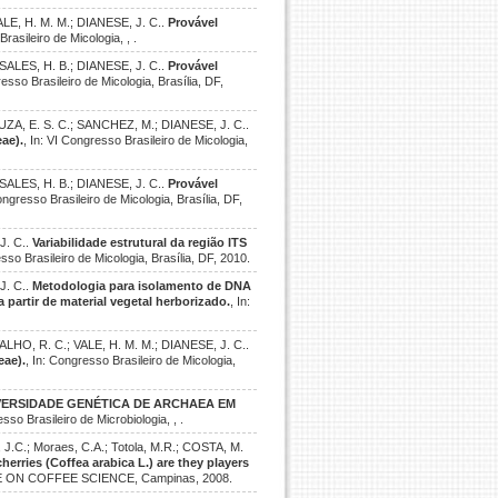
LE, H. M. M.; DIANESE, J. C..
Provável
Brasileiro de Micologia, , .
SALES, H. B.; DIANESE, J. C..
Provável
resso Brasileiro de Micologia, Brasília, DF,
ZA, E. S. C.; SANCHEZ, M.; DIANESE, J. C..
ae).
, In: VI Congresso Brasileiro de Micologia,
SALES, H. B.; DIANESE, J. C..
Provável
Congresso Brasileiro de Micologia, Brasília, DF,
J. C..
Variabilidade estrutural da região ITS
esso Brasileiro de Micologia, Brasília, DF, 2010.
J. C..
Metodologia para isolamento de DNA
partir de material vegetal herborizado.
, In:
HO, R. C.; VALE, H. M. M.; DIANESE, J. C..
eae).
, In: Congresso Brasileiro de Micologia,
VERSIDADE GENÉTICA DE ARCHAEA EM
esso Brasileiro de Microbiologia, , .
, J.C.; Moraes, C.A.; Totola, M.R.; COSTA, M.
erries (Coffea arabica L.) are they players
 ON COFFEE SCIENCE, Campinas, 2008.