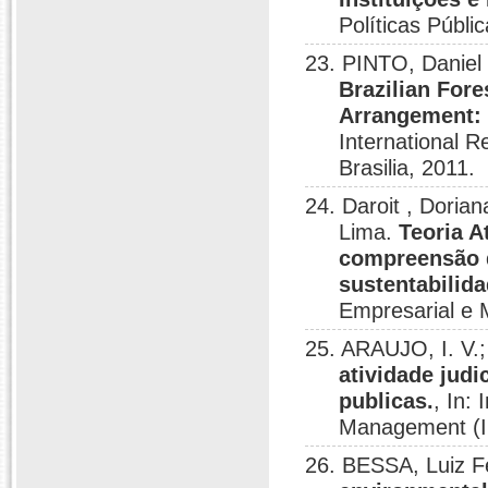
Políticas Públic
23. PINTO, Danie
Brazilian Fore
Arrangement: a
International
Brasilia, 2011.
24. Daroit , Dori
Lima.
Teoria A
compreensão d
sustentabilid
Empresarial e 
25. ARAUJO, I. V
atividade judi
publicas.
, In:
Management (IR
26. BESSA, Luiz 