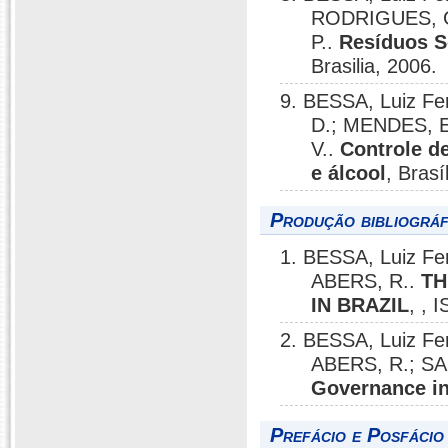
RODRIGUES, G.
P..
Resíduos S
Brasilia, 2006.
9. BESSA, Luiz F
D.; MENDES, E
V..
Controle d
e álcool
, Brasí
Produção bibliográf
1. BESSA, Luiz F
ABERS, R..
TH
IN BRAZIL
, , 
2. BESSA, Luiz F
ABERS, R.; SA
Governance in
Prefácio e Posfácio