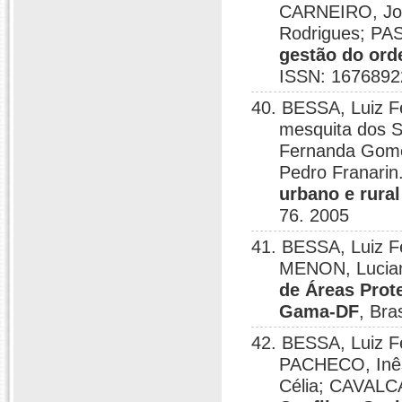
CARNEIRO, Jos
Rodrigues; PAS
gestão do ord
ISSN: 1676892
40. BESSA, Luiz 
mesquita dos 
Fernanda Gome
Pedro Franarin
urbano e rura
76. 2005
41. BESSA, Luiz 
MENON, Lucian
de Áreas Prot
Gama-DF
, Bra
42. BESSA, Luiz F
PACHECO, Inês
Célia; CAVALCA