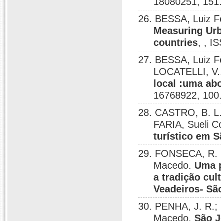
18080251, 151
26. BESSA, Luiz F
Measuring Urb
countries
, , I
27. BESSA, Luiz 
LOCATELLI, V.
local :uma ab
16768922, 100
28. CASTRO, B. L.
FARIA, Sueli C
turístico em 
29. FONSECA, R. M
Macedo.
Uma p
a tradição cul
Veadeiros- Sã
30. PENHA, J. R.;
Macedo.
São J