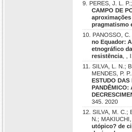
9. PERES, J. L. P
CAMPO DE PO
aproximações 
pragmatismo e
10. PANOSSO, C. 
no Equador: A
etnográfico d
resistência
, ,
11. SILVA, L. N.;
MENDES, P. P.
ESTUDO DAS 
PANDÊMICO: 
DECRESCIMEN
345. 2020
12. SILVA, M. C.
N.; MAKIUCHI, 
utópico? de c