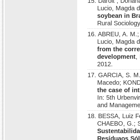
15. Daroit , Dori
Lucio, Magda 
soybean in Bra
Rural Sociology
16. ABREU, A. M.;
Lucio, Magda 
from the corre
development
,
2012.
17. GARCIA, S. M
Macedo; KOND
the case of in
In: 5th Urbenvi
and Management
18. BESSA, Luiz F
CHAEBO, G.; S
Sustentabilid
Resíduaos Sól