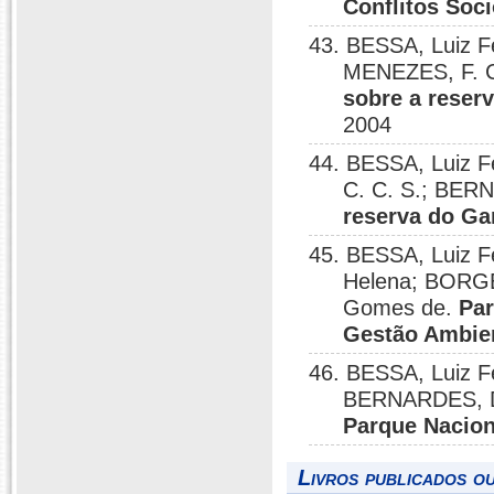
Conflitos Soc
43. BESSA, Luiz F
MENEZES, F. 
sobre a reser
2004
44. BESSA, Luiz F
C. C. S.; BER
reserva do G
45. BESSA, Luiz F
Helena; BORGES
Gomes de.
Par
Gestão Ambie
46. BESSA, Luiz F
BERNARDES, D.
Parque Nacion
Livros publicados o