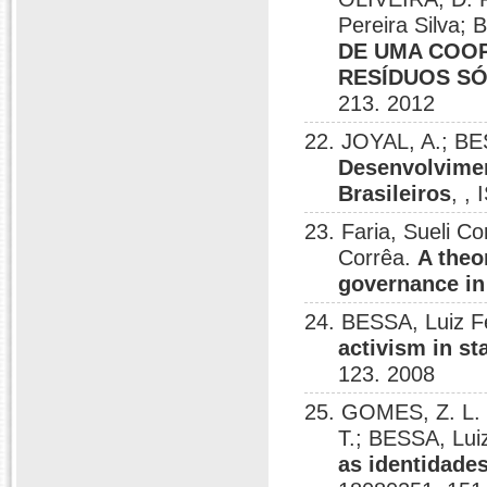
Pereira Silva;
DE UMA COOP
RESÍDUOS SÓ
213. 2012
22. JOYAL, A.; B
Desenvolvimen
Brasileiros
, ,
23. Faria, Sueli 
Corrêa.
A theo
governance in
24. BESSA, Luiz 
activism in st
123. 2008
25. GOMES, Z. L. 
T.; BESSA, Lu
as identidade