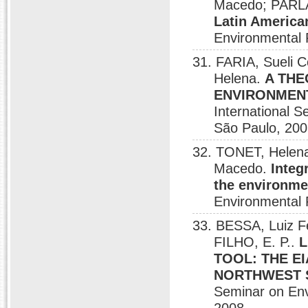
Macedo; PARL
Latin American
Environmental 
31. FARIA, Sueli 
Helena.
A THE
ENVIRONMEN
International 
São Paulo, 200
32. TONET, Helena
Macedo.
Integ
the environm
Environmental 
33. BESSA, Luiz 
FILHO, E. P..
L
TOOL: THE E
NORTHWEST S
Seminar on En