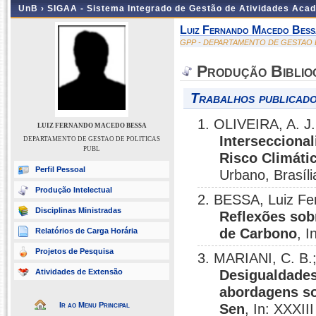
UnB ›
SIGAA - Sistema Integrado de Gestão de Atividades Aca
Luiz Fernando Macedo Bess
GPP - DEPARTAMENTO DE GESTAO 
Produção Biblio
Trabalhos publicado
1. OLIVEIRA, A. J
LUIZ FERNANDO MACEDO BESSA
Intersecciona
DEPARTAMENTO DE GESTAO DE POLITICAS
PUBL
Risco Climáti
Perfil Pessoal
Urbano, Brasíli
Produção Intelectual
2. BESSA, Luiz Fe
Disciplinas Ministradas
Reflexões sob
de Carbono
, 
Relatórios de Carga Horária
Projetos de Pesquisa
3. MARIANI, C. B.
Atividades de Extensão
Desigualdades
abordagens so
Ir ao Menu Principal
Sen
, In: XXXII