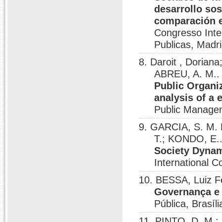
desarrollo sos
comparación es
Congresso Inter
Publicas, Madri
8. Daroit , Doria
ABREU, A. M.
Public Organiz
analysis of a 
Public Manage
9. GARCIA, S. M.
T.; KONDO, E.
Society Dynam
International C
10. BESSA, Luiz 
Governança e 
Pública, Brasíli
11. PINTO, D. M.