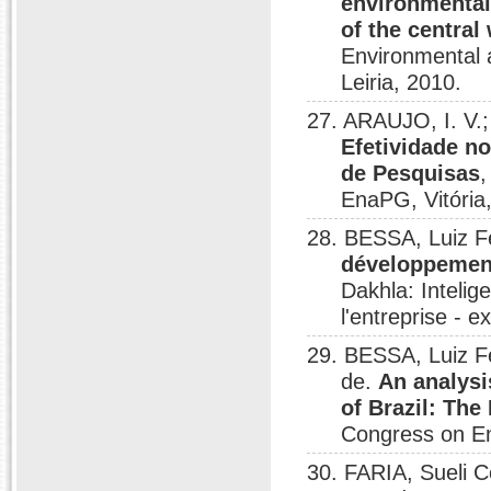
environmental
of the central
Environmental
Leiria, 2010.
27. ARAUJO, I. V
Efetividade n
de Pesquisas
,
EnaPG, Vitória
28. BESSA, Luiz 
développement
Dakhla: Intelig
l'entreprise - 
29. BESSA, Luiz F
de.
An analysi
of Brazil: The
Congress on En
30. FARIA, Sueli 