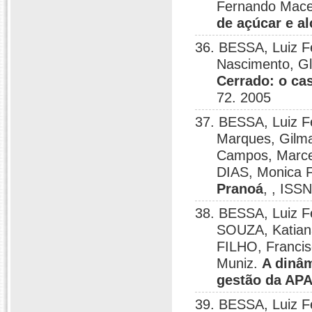
Fernando Mac
de açúcar e a
36. BESSA, Luiz F
Nascimento, Gl
Cerrado: o ca
72. 2005
37. BESSA, Luiz F
Marques, Gilma
Campos, Marce
DIAS, Monica F
Pranoá
, , ISS
38. BESSA, Luiz F
SOUZA, Katian
FILHO, Franci
Muniz.
A dinâm
gestão da APA
39. BESSA, Luiz F