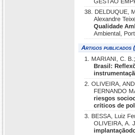
GESTÃO EMPRE
38. DELDUQUE, Ma
Alexandre Teix
Qualidade Amb
Ambiental, Port
Artigos publicados 
1. MARIANI, C. B
Brasil: Refle
instrumentaçã
2. OLIVEIRA, AN
FERNANDO M
riesgos socio
críticos de po
3. BESSA, Luiz Fe
OLIVEIRA, A. J
implantaçãod