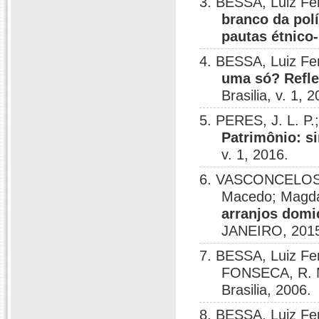
3. BESSA, Luiz F
branco da polí
pautas étnico-
4. BESSA, Luiz F
uma só? Refle
Brasilia, v. 1, 
5. PERES, J. L. P
Patrimônio: s
v. 1, 2016.
6. VASCONCELOS, 
Macedo; Magda
arranjos domic
JANEIRO, 201
7. BESSA, Luiz Fe
FONSECA, R. 
Brasilia, 2006.
8. BESSA, Luiz Fe