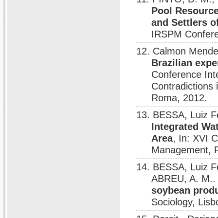
Pool Resource
and Settlers o
IRSPM Confere
12. Calmon Mende
Brazilian exp
Conference Int
Contradictions
Roma, 2012.
13. BESSA, Luiz 
Integrated Wa
Area
, In: XVI 
Management, 
14. BESSA, Luiz F
ABREU, A. M.
soybean produ
Sociology, Lisb