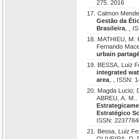
275. 2016
17. Calmon Mendes
Gestão da Éti
Brasileira
, , 
18. MATHIEU, M. 
Fernando Mac
urbain partag
19. BESSA, Luiz 
integrated wat
area
, , ISSN: 
20. Magda Lucio; 
ABREU, A. M.
Estrategicame
Estratégico S
ISSN: 2237784
21. Bessa, Luiz 
OLIVEIRA, D. F