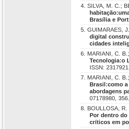
4. SILVA, M. C.; 
habitação:uma
Brasília e Por
5. GUIMARAES, J.
digital constr
cidades inteli
6. MARIANI, C. B
Tecnologia:o L
ISSN: 2317921
7. MARIANI, C. B
Brasil:como a
abordagens pa
07178980, 356
8. BOULLOSA, R. F
Por dentro do
críticos em po