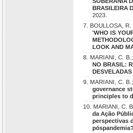
SOBERANIA D
BRASILEIRA 
2023.
7. BOULLOSA, R. F
'WHO IS YOU
METHODOLOG
LOOK AND MA
8. MARIANI, C. B
NO BRASIL: 
DESVELADAS 
9. MARIANI, C. B
governance st
principles to 
10. MARIANI, C. 
da Ação Públi
perspectivas 
póspandemia