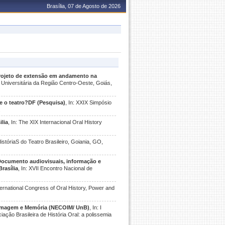
Brasília, 07 de Agosto de 2026
projeto de extensão em andamento na
 Universitária da Região Centro-Oeste, Goiás,
e o teatro?DF (Pesquisa)
, In: XXIX Simpósio
.
ilia
, In: The XIX Internacional Oral History
HistóriaS do Teatro Brasileiro, Goiania, GO,
ocumento audiovisuais, informação e
rasília
, In: XVII Encontro Nacional de
International Congress of Oral History, Power and
 Imagem e Memória (NECOIM/ UnB)
, In: I
ação Brasileira de História Oral: a polissemia