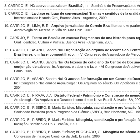
8. CARRIJO, E..
Há acervos teatrais em Brasília?
, In: I Seminário de Preservação de A
9. CARRIJO, E..
¡La clase es lugar de conversación! Tramas y sentidos de la oralid
Internacional de Historia Oral, Buenos Aires - Argentina, 2009.
10. CARRIJO, E.; LIMA, E. R..
Arquivo jornalístico do Correio Braziliense: um patr
Archivología del Mercosur, Viña del Mar Chile, 2007.
11. CARRIJO, E..
Teatro en Brasília en escena: Fragmentos de una historia poco rep
Oral: Identidad, Cultura y Política, Buenos Aires - Argentina, 2005.
12. CARRIJO, E.; ASANO, Sandra Nui.
Organização do arquivo de recortes do Cent
Braziliense: um fazer compartilhado
, In: VI Congresso de Arquivologia do Mer
13. CARRIJO, E.; ASANO, Sandra Nui.
Os fazeres do cotidiano do Centro de Docume
conjunção de saberes
, In: Arquivos: o saber e o fazer - VI Congresso de Arqui
Paulo, 2005.
14. CARRIJO, E.; ASANO, Sandra Nui.
O acesso à informação em um Centro de Docum
In: I Congresso Nacional de Arquivologia : Os Arquivos no séuclo XXI ? políticas e 
2004.
15. CARRIJO, E.; PIRAJA, J. A..
Distrito Federal - Patrimônio e Construção da memór
Arquivologia: Os Arquivos e o Descobrimento de um Novo Brasil, Salvador, BA, 20
16. CARRIJO, E.; RIBEIRO, B. Maria Eurídice.
Misoginia, sacralização e profanação fe
Sociedade Brasileira para o Progresso da Ciência (SBPC), Belo Horizonte, MG, 19
17. CARRIJO, E.; RIBEIRO, B. Maria Eurídice.
Misoginia, sacralização e profanação fe
Iniciação Científica da UnB, Brasília, 1997.
18. CARRIJO, E.; RIBEIRO, B. Maria Eurídice; BROCHADO, C..
Misoginia no século X
Congresso de Iniciação Científica da UnB, Brasília, 1996.