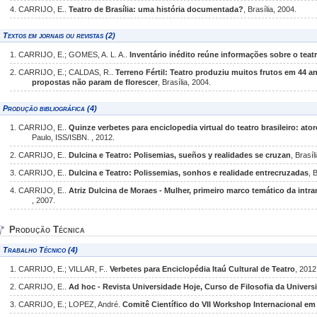
4. CARRIJO, E..
Teatro de Brasília: uma história documentada?
, Brasília, 2004.
Textos em jornais ou revistas (2)
1. CARRIJO, E.; GOMES, A. L. A..
Inventário inédito reúne informações sobre o teat
2. CARRIJO, E.; CALDAS, R..
Terreno Fértil: Teatro produziu muitos frutos em 44 an
propostas não param de florescer
, Brasília, 2004.
Produção bibliográfica (4)
1. CARRIJO, E..
Quinze verbetes para enciclopedia virtual do teatro brasileiro: ator
Paulo, ISS/ISBN. , 2012.
2. CARRIJO, E..
Dulcina e Teatro: Polisemias, sueños y realidades se cruzan
, Brasíl
3. CARRIJO, E..
Dulcina e Teatro: Polissemias, sonhos e realidade entrecruzadas
, 
4. CARRIJO, E..
Atriz Dulcina de Moraes - Mulher, primeiro marco temático da intr
, 2007.
Produção Técnica
Trabalho Técnico (4)
1. CARRIJO, E.; VILLAR, F..
Verbetes para Enciclopédia Itaú Cultural de Teatro
, 2012
2. CARRIJO, E..
Ad hoc - Revista Universidade Hoje, Curso de Filosofia da Universi
3. CARRIJO, E.; LOPEZ, André.
Comitê Científico do VII Workshop Internacional e