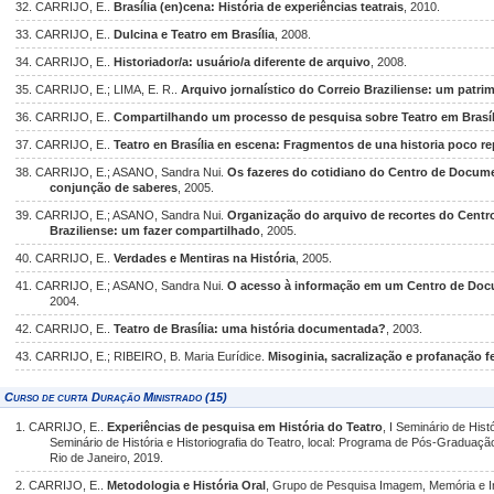
32. CARRIJO, E..
Brasília (en)cena: História de experiências teatrais
, 2010.
33. CARRIJO, E..
Dulcina e Teatro em Brasília
, 2008.
34. CARRIJO, E..
Historiador/a: usuário/a diferente de arquivo
, 2008.
35. CARRIJO, E.; LIMA, E. R..
Arquivo jornalístico do Correio Braziliense: um patr
36. CARRIJO, E..
Compartilhando um processo de pesquisa sobre Teatro em Brasíl
37. CARRIJO, E..
Teatro en Brasília en escena: Fragmentos de una historia poco rep
38. CARRIJO, E.; ASANO, Sandra Nui.
Os fazeres do cotidiano do Centro de Docume
conjunção de saberes
, 2005.
39. CARRIJO, E.; ASANO, Sandra Nui.
Organização do arquivo de recortes do Cent
Braziliense: um fazer compartilhado
, 2005.
40. CARRIJO, E..
Verdades e Mentiras na História
, 2005.
41. CARRIJO, E.; ASANO, Sandra Nui.
O acesso à informação em um Centro de Docum
2004.
42. CARRIJO, E..
Teatro de Brasília: uma história documentada?
, 2003.
43. CARRIJO, E.; RIBEIRO, B. Maria Eurídice.
Misoginia, sacralização e profanação fe
Curso de curta Duração Ministrado (15)
1. CARRIJO, E..
Experiências de pesquisa em História do Teatro
, I Seminário de Hist
Seminário de História e Historiografia do Teatro, local: Programa de Pós-Graduaçã
Rio de Janeiro, 2019.
2. CARRIJO, E..
Metodologia e História Oral
, Grupo de Pesquisa Imagem, Memória e 