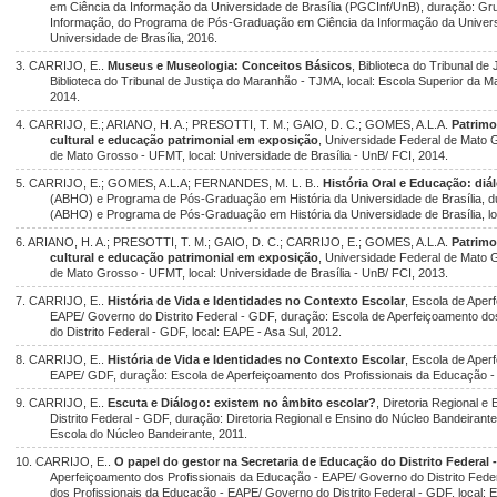
em Ciência da Informação da Universidade de Brasília (PGCInf/UnB), duração: G
Informação, do Programa de Pós-Graduação em Ciência da Informação da Universid
Universidade de Brasília, 2016.
3. CARRIJO, E..
Museus e Museologia: Conceitos Básicos
, Biblioteca do Tribunal d
Biblioteca do Tribunal de Justiça do Maranhão - TJMA, local: Escola Superior da
2014.
4. CARRIJO, E.; ARIANO, H. A.; PRESOTTI, T. M.; GAIO, D. C.; GOMES, A.L.A.
Patrimo
cultural e educação patrimonial em exposição
, Universidade Federal de Mato 
de Mato Grosso - UFMT, local: Universidade de Brasília - UnB/ FCI, 2014.
5. CARRIJO, E.; GOMES, A.L.A; FERNANDES, M. L. B..
História Oral e Educação: diá
(ABHO) e Programa de Pós-Graduação em História da Universidade de Brasília, dur
(ABHO) e Programa de Pós-Graduação em História da Universidade de Brasília, loc
6. ARIANO, H. A.; PRESOTTI, T. M.; GAIO, D. C.; CARRIJO, E.; GOMES, A.L.A.
Patrimo
cultural e educação patrimonial em exposição
, Universidade Federal de Mato 
de Mato Grosso - UFMT, local: Universidade de Brasília - UnB/ FCI, 2013.
7. CARRIJO, E..
História de Vida e Identidades no Contexto Escolar
, Escola de Aper
EAPE/ Governo do Distrito Federal - GDF, duração: Escola de Aperfeiçoamento d
do Distrito Federal - GDF, local: EAPE - Asa Sul, 2012.
8. CARRIJO, E..
História de Vida e Identidades no Contexto Escolar
, Escola de Aper
EAPE/ GDF, duração: Escola de Aperfeiçoamento dos Profissionais da Educação - 
9. CARRIJO, E..
Escuta e Diálogo: existem no âmbito escolar?
, Diretoria Regional 
Distrito Federal - GDF, duração: Diretoria Regional e Ensino do Núcleo Bandeirante
Escola do Núcleo Bandeirante, 2011.
10. CARRIJO, E..
O papel do gestor na Secretaria de Educação do Distrito Federal 
Aperfeiçoamento dos Profissionais da Educação - EAPE/ Governo do Distrito Fede
dos Profissionais da Educação - EAPE/ Governo do Distrito Federal - GDF, local: E