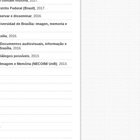
 contam história
, 2017.
trito Federal (Brasil)
, 2017.
eservar e disseminar
, 2016.
iversidad de Brasília: imagen, memoria e
silia
, 2016.
Documentos audiovisuais, informação e
rasília
, 2016.
diálogos possíveis
, 2013.
, Imagem e Memória (NECOIM/ UnB)
, 2013.
.
.