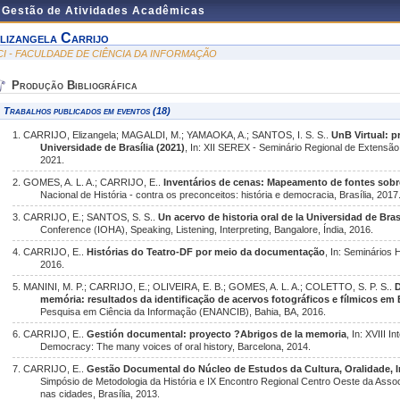
e Gestão de Atividades Acadêmicas
lizangela Carrijo
CI - FACULDADE DE CIÊNCIA DA INFORMAÇÃO
Produção Bibliográfica
Trabalhos publicados em eventos (18)
1. CARRIJO, Elizangela; MAGALDI, M.; YAMAOKA, A.; SANTOS, I. S. S..
UnB Virtual: 
Universidade de Brasília (2021)
, In: XII SEREX - Seminário Regional de Extensão
2021.
2. GOMES, A. L. A.; CARRIJO, E..
Inventários de cenas: Mapeamento de fontes sobr
Nacional de História - contra os preconceitos: história e democracia, Brasília, 2017
3. CARRIJO, E.; SANTOS, S. S..
Un acervo de historia oral de la Universidad de Bras
Conference (IOHA), Speaking, Listening, Interpreting, Bangalore, Índia, 2016.
4. CARRIJO, E..
Histórias do Teatro-DF por meio da documentação
, In: Seminários 
2016.
5. MANINI, M. P.; CARRIJO, E.; OLIVEIRA, E. B.; GOMES, A. L. A.; COLETTO, S. P. S..
D
memória: resultados da identificação de acervos fotográficos e fílmicos em B
Pesquisa em Ciência da Informação (ENANCIB), Bahia, BA, 2016.
6. CARRIJO, E..
Gestión documental: proyecto ?Abrigos de la memoria
, In: XVIII 
Democracy: The many voices of oral history, Barcelona, 2014.
7. CARRIJO, E..
Gestão Documental do Núcleo de Estudos da Cultura, Oralidade,
Simpósio de Metodologia da História e IX Encontro Regional Centro Oeste da Associ
nas cidades, Brasília, 2013.