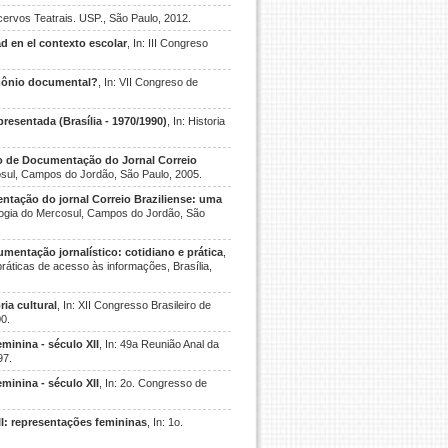
cervos Teatrais. USP., São Paulo, 2012.
ad en el contexto escolar
, In: III Congreso
imônio documental?
, In: VII Congreso de
resentada (Brasília - 1970/1990)
, In: Historia
ro de Documentação do Jornal Correio
cosul, Campos do Jordão, São Paulo, 2005.
ntação do jornal Correio Braziliense: uma
vologia do Mercosul, Campos do Jordão, São
entação jornalístico: cotidiano e prática
,
práticas de acesso às informações, Brasília,
ia cultural
, In: XII Congresso Brasileiro de
00.
minina - século XII
, In: 49a Reunião Anal da
97.
minina - século XII
, In: 2o. Congresso de
II: representações femininas
, In: 1o.