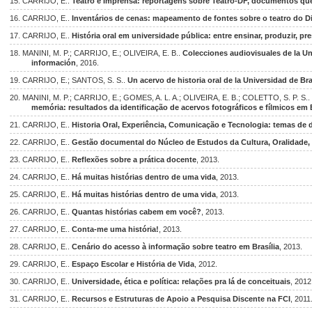
15. CARRIJO, E..
Teatro e Imprensa: reportagens sobre Teatro-DF, documentos que
16. CARRIJO, E..
Inventários de cenas: mapeamento de fontes sobre o teatro do Dis
17. CARRIJO, E..
História oral em universidade pública: entre ensinar, produzir, pr
18. MANINI, M. P.; CARRIJO, E.; OLIVEIRA, E. B..
Colecciones audiovisuales de la Un
información
, 2016.
19. CARRIJO, E.; SANTOS, S. S..
Un acervo de historia oral de la Universidad de Bra
20. MANINI, M. P.; CARRIJO, E.; GOMES, A. L. A.; OLIVEIRA, E. B.; COLETTO, S. P. S..
memória: resultados da identificação de acervos fotográficos e fílmicos em B
21. CARRIJO, E..
Historia Oral, Experiência, Comunicação e Tecnologia: temas de 
22. CARRIJO, E..
Gestão documental do Núcleo de Estudos da Cultura, Oralidade
23. CARRIJO, E..
Reflexões sobre a prática docente
, 2013.
24. CARRIJO, E..
Há muitas histórias dentro de uma vida
, 2013.
25. CARRIJO, E..
Há muitas histórias dentro de uma vida
, 2013.
26. CARRIJO, E..
Quantas histórias cabem em você?
, 2013.
27. CARRIJO, E..
Conta-me uma história!
, 2013.
28. CARRIJO, E..
Cenário do acesso à informação sobre teatro em Brasília
, 2013.
29. CARRIJO, E..
Espaço Escolar e História de Vida
, 2012.
30. CARRIJO, E..
Universidade, ética e política: relações pra lá de conceituais
, 2012
31. CARRIJO, E..
Recursos e Estruturas de Apoio a Pesquisa Discente na FCI
, 2011