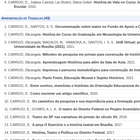
4. CARRIJO, E.; Juliana Caixeta; Lia Sholze; Diana Geber.
História de Vida no Curso J
Escolar
, 2010.
Apresentação de Trabalho (43)
1. CARRIJO, E.; SANTOS, S. S..
Documentação sobre teatro no Fundo de Apoio a Cu
2. CARRIJO, Elizangela.
História do Curso de Graduação em Museologia da Universi
3. CARRIJO, Elizangela; MAGALDI, M.; YAMAOKA, A.; SANTOS, I. S. S..
UnB Virtual: 
Universidade de Brasília (2021)
, 2021.
4. CARRIJO, Elizangela.
Métodos de pesquisa em jornais para construção de história
5. CARRIJO, Elizangela.
Aprendizagem Histórica para além da Sala de Aula
, 2021.
6. CARRIJO, Elizangela.
Imprensa e percurso metodológico para construção de hist
7. CARRIJO, Elizangela.
Paulo Freire, Educação Museal e Sujeito Histórico
, 2021.
8. CARRIJO, E..
Entre sonhos, memórias e histórias da Orientação Educacional do
9. CARRIJO, E..
Como escrever um artigo científico
, 2020.
10. CARRIJO, E..
Os caminhos da pesquisa e sua importância para a formação prof
11. CARRIJO, E.; GOMES, A. L. A..
O teatro do Distrito Federal no Projeto Inventári
12. CARRIJO, E..
Teatro do DF nas narrativas de jornais do século XX
, 2018.
13. CARRIJO, E..
A peça O Exercício e a história teatral em Brasília
, 2017.
14. CARRIJO, E..
História, Teatro e Política no Distrito Federal
, 2017.