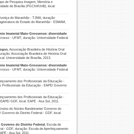
rupo de Pesquisa Imagem, Memória e
ade de Brasília (PGCInf/UnB), local:
e Justiça do Maranhão - TJMA, duração:
 Magistratura do Estado do Maranhão - ESMAM,
nio Imaterial Mato-Grossense: diversidade
Grosso - UFMT, duração: Universidade Federal
logos
, Associação Brasileira de História Oral
ação: Associação Brasileira de História Oral
al: Universidade de Brasília, 2013.
nio Imaterial Mato-Grossense: diversidade
Grosso - UFMT, duração: Universidade Federal
feiçoamento dos Profissionais da Educação -
os Profissionais da Educação - EAPE/ Governo
feiçoamento dos Profissionais da Educação -
EAPE/ GDF, local: EAPE - Asa Sul, 2011.
e Ensino do Núcleo Bandeirante/ Governo do
/ Governo do Distrito Federal - GDF, local:
- Governo do Distrito Federal
, Escola de
ral - GDF, duração: Escola de Aperfeiçoamento
APE - Asa Sul, 2011.