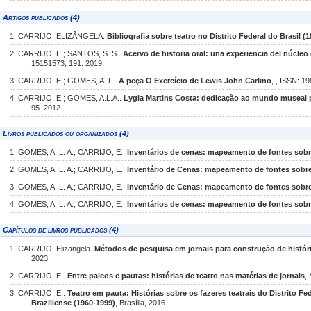
Artigos publicados (4)
1. CARRIJO, ELIZÂNGELA.
Bibliografia sobre teatro no Distrito Federal do Brasil (
2. CARRIJO, E.; SANTOS, S. S..
Acervo de historia oral: una experiencia del núcleo
15151573, 191. 2019
3. CARRIJO, E.; GOMES, A. L..
A peça O Exercício de Lewis John Carlino
, , ISSN: 1
4. CARRIJO, E.; GOMES, A.L.A..
Lygia Martins Costa: dedicação ao mundo museal 
95. 2012
Livros publicados ou organizados (4)
1. GOMES, A. L. A.; CARRIJO, E..
Inventários de cenas: mapeamento de fontes sobr
2. GOMES, A. L. A.; CARRIJO, E..
Inventário de Cenas: mapeamento de fontes sobre o
3. GOMES, A. L. A.; CARRIJO, E..
Inventário de Cenas: mapeamento de fontes sobre o
4. GOMES, A. L. A.; CARRIJO, E..
Inventários de cenas: mapeamento de fontes sobr
Capítulos de livros publicados (4)
1. CARRIJO, Elizangela.
Métodos de pesquisa em jornais para construção de história
2023.
2. CARRIJO, E..
Entre palcos e pautas: histórias de teatro nas matérias de jornais
,
3. CARRIJO, E..
Teatro em pauta: Histórias sobre os fazeres teatrais do Distrito F
Braziliense (1960-1999)
, Brasília, 2016.