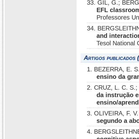
33. GIL, G.; BER
EFL classroom
Professores Uni
34. BERGSLEITHNE
and interactio
Tesol National 
Artigos publicados 
1. BEZERRA, E. S
ensino da gra
2. CRUZ, L. C. S
da instrução e
ensino/aprend
3. OLIVEIRA, F. 
segundo a abo
4. BERGSLEITHNE