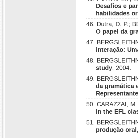
Desafios e pa
habilidades or
46. Dutra, D. P.;
O papel da gr
47. BERGSLEITHN
interação: Uma
48. BERGSLEITHN
study
, 2004.
49. BERGSLEITHN
da gramática 
Representant
50. CARAZZAI, M.
in the EFL cl
51. BERGSLEITHN
produção oral