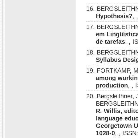
16. BERGSLEITHN
Hypothesis?
,
17. BERGSLEITHN
em Lingüístic
de tarefas
, , 
18. BERGSLEITHN
Syllabus Desi
19. FORTKAMP, M
among working
production
, ,
20. Bergsleithner
BERGSLEITHNE
R. Willis, edi
language educ
Georgetown Un
1028-0
, , ISSN