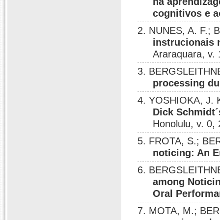
na aprendizag
cognitivos e 
2. NUNES, A. F.;
instrucionais
Araraquara, v. 
3. BERGSLEITHNE
processing du
4. YOSHIOKA, J. 
Dick Schmidt´
Honolulu, v. 0,
5. FROTA, S.; BE
noticing: An E
6. BERGSLEITHNER
among Noticin
Oral Perform
7. MOTA, M.; BE