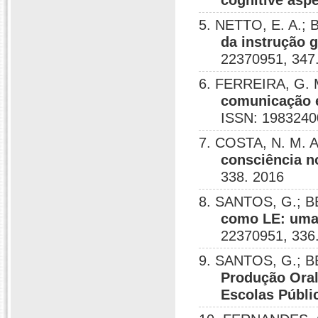
cognitive asp
5. NETTO, E. A.;
da instrução 
22370951, 347
6. FERREIRA, G.
comunicação e
ISSN: 1983240
7. COSTA, N. M. 
consciência n
338. 2016
8. SANTOS, G.; 
como LE: uma 
22370951, 336
9. SANTOS, G.; B
Produção Oral
Escolas Públi