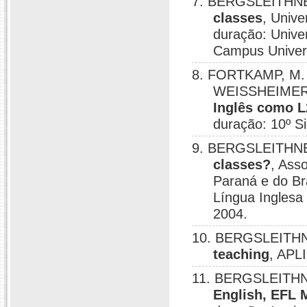
7. BERGSLEITHNE
classes
, Univ
duração: Unive
Campus Univers
8. FORTKAMP, M. 
WEISSHEIMER,
Inglês como L
duração: 10º Si
9. BERGSLEITHNE
classes?
, Ass
Paraná e do Br
Língua Inglesa
2004.
10. BERGSLEITHN
teaching
, APL
11. BERGSLEITHN
English, EFL 