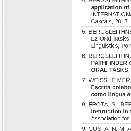
4. BERGSLEITHNE
application of
INTERNATION
Cascais, 2017.
5. BERGSLEITHNE
L2 Oral Tasks
Linguistics, Po
6. BERGSLEITHNER
PATHFINDER 
ORAL TASKS
,
7. WEISSHEIMER, 
Escrita colab
como língua a
8. FROTA, S.; BE
instruction in
Association for
9. COSTA, N. M. 