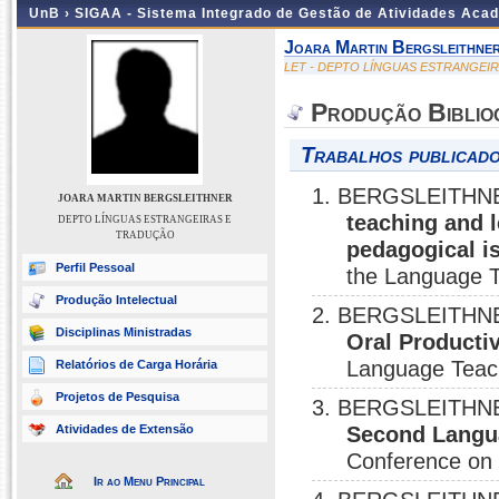
UnB ›
SIGAA - Sistema Integrado de Gestão de Atividades Aca
Joara Martin Bergsleithne
LET - DEPTO LÍNGUAS ESTRANGEI
Produção Biblio
Trabalhos publicado
1. BERGSLEITHNE
JOARA MARTIN BERGSLEITHNER
teaching and l
DEPTO LÍNGUAS ESTRANGEIRAS E
TRADUÇÃO
pedagogical 
Perfil Pessoal
the Language 
Produção Intelectual
2. BERGSLEITHNE
Disciplinas Ministradas
Oral Productiv
Language Teach
Relatórios de Carga Horária
Projetos de Pesquisa
3. BERGSLEITHNE
Atividades de Extensão
Second Langua
Conference on 
Ir ao Menu Principal