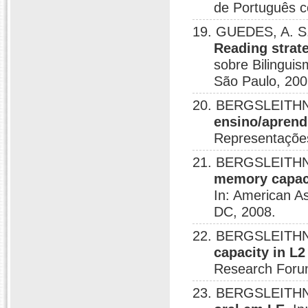
de Português c
19. GUEDES, A. S
Reading strate
sobre Bilingui
São Paulo, 200
20. BERGSLEITHN
ensino/aprend
Representações
21. BERGSLEITHN
memory capaci
In: American As
DC, 2008.
22. BERGSLEITHN
capacity in L
Research Forum
23. BERGSLEITHN