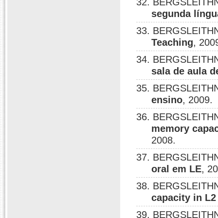
32. BERGSLEITHN
segunda língu
33. BERGSLEITHN
Teaching
, 200
34. BERGSLEITHN
sala de aula d
35. BERGSLEITHN
ensino
, 2009.
36. BERGSLEITHN
memory capaci
2008.
37. BERGSLEITHN
oral em LE
, 2
38. BERGSLEITHN
capacity in L
39. BERGSLEITHN