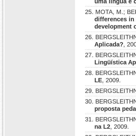
uma língua e 
25. MOTA, M.; B
differences in
development o
26. BERGSLEITHN
Aplicada?
, 20
27. BERGSLEITHN
Lingüística Ap
28. BERGSLEITHN
LE
, 2009.
29. BERGSLEITHN
30. BERGSLEITHN
proposta ped
31. BERGSLEITHN
na L2
, 2009.