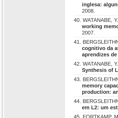
inglesa: algun
2008.
40. WATANABE, Y
working memor
2007.
41. BERGSLEITHN
cognitivo da 
aprendizes de
42. WATANABE, Y
Synthesis of
43. BERGSLEITHN
memory capaci
production: an
44. BERGSLEITHN
em L2: um est
45. FORTKAMP, M.