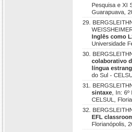
Pesquisa e XI 
Guarapuava, 2
29. BERGSLEITHNE
WEISSHEIMER,
Inglês como L
Universidade F
30. BERGSLEITHNE
colaborativo d
língua estrang
do Sul - CELSUL
31. BERGSLEITHN
sintaxe
, In: 6
CELSUL, Floria
32. BERGSLEITHN
EFL classroo
Florianópolis, 