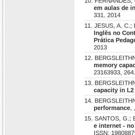
10. FERNANDES, 
em aulas de i
331. 2014
11. JESUS, A. C.
Inglês no Con
Prática Pedag
2013
12. BERGSLEITHN
memory capac
23163933, 264
13. BERGSLEITHN
capacity in L
14. BERGSLEITHN
performance
,
15. SANTOS, G.;
e internet - n
ISSN: 1980887