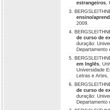
estrangeiros
,
3. BERGSLEITHNE
ensino/aprend
2009.
4. BERGSLEITHNE
de curso de e
duração: Unive
Departamento d
5. BERGSLEITHNE
em Inglês
, Un
Universidade E
Letras e Artes,
6. BERGSLEITHNE
de curso de e
duração: Unive
Departamento d