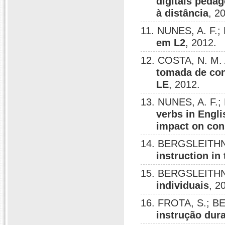
digitais peda
à distância
, 2
11. NUNES, A. F.
em L2
, 2012.
12. COSTA, N. M.
tomada de con
LE
, 2012.
13. NUNES, A. F.
verbs in Engl
impact on con
14. BERGSLEITHNE
instruction in
15. BERGSLEITHN
individuais
, 2
16. FROTA, S.; B
instrução dur