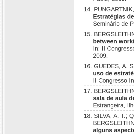
14. PUNGARTNIK, 
Estratégias d
Seminário de P
15. BERGSLEITHN
between work
In: II Congres
2009.
16. GUEDES, A. S
uso de estraté
II Congresso I
17. BERGSLEITHN
sala de aula d
Estrangeira, Il
18. SILVA, A. T.; 
BERGSLEITHNE
alguns aspect