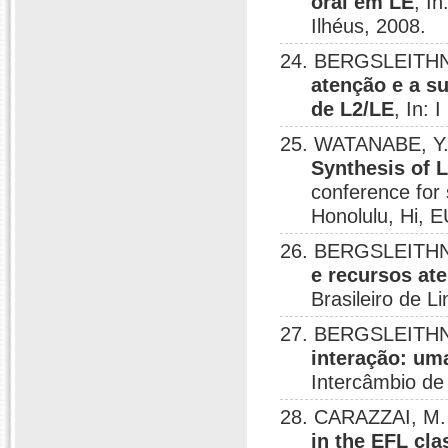
oral em LE
, I
Ilhéus, 2008.
24. BERGSLEITHN
atenção e a s
de L2/LE
, In: 
25. WATANABE, Y
Synthesis of
conference for s
Honolulu, Hi, 
26. BERGSLEITHN
e recursos at
Brasileiro de L
27. BERGSLEITHN
interação: um
Intercâmbio de
28. CARAZZAI, M.
in the EFL cl