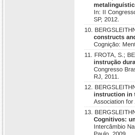
metalinguístic
In: II Congress
SP, 2012.
10. BERGSLEITHN
constructs an
Cognição: Ment
11. FROTA, S.; B
instrução dur
Congresso Brasi
RJ, 2011.
12. BERGSLEITHNE
instruction in
Association for
13. BERGSLEITHN
Cognitivos: u
Intercâmbio Na
Paulo, 2009.