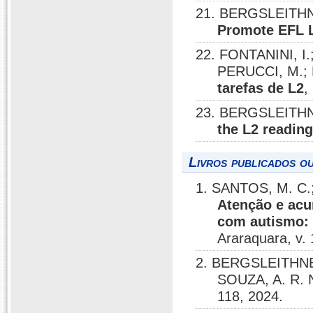
21. BERGSLEITHN
Promote EFL 
22. FONTANINI, I
PERUCCI, M.; 
tarefas de L2
,
23. BERGSLEITHN
the L2 readin
Livros publicados o
1. SANTOS, M. C.
Atenção e acu
com autismo: 
Araraquara, v. 
2. BERGSLEITHNER
SOUZA, A. R. 
118, 2024.