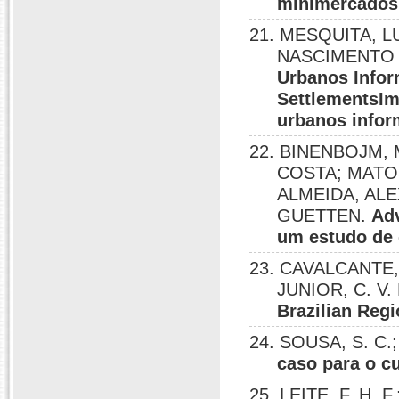
minimercados
21. MESQUITA, 
NASCIMENTO
Urbanos Infor
SettlementsIm
urbanos infor
22. BINENBOJM,
COSTA; MATO
ALMEIDA, AL
GUETTEN.
Adv
um estudo de
23. CAVALCANTE, 
JUNIOR, C. V.
Brazilian Reg
24. SOUSA, S. C.;
caso para o c
25. LEITE, F. H. F