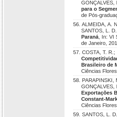
GONÇALVES, K
para o Segmen
de Pós-graduaç
56. ALMEIDA, A. N
SANTOS, L. D
Paraná
, In: V
de Janeiro, 20
57. COSTA, T. R.; 
Competitivida
Brasileiro de 
Ciências Flores
58. PARAPINSKI, M.
GONÇALVES, K
Exportações B
Constant-Mark
Ciências Flores
59. SANTOS, L. D.