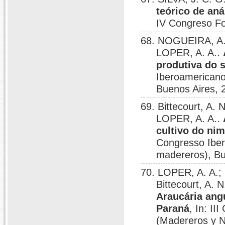
teórico de aná
IV Congreso Fo
68. NOGUEIRA, A. 
LOPER, A. A..
produtiva do 
Iberoamericano
Buenos Aires, 
69. Bittecourt, A
LOPER, A. A..
cultivo do nim
Congresso Iber
madereros), Bu
70. LOPER, A. A.;
Bittecourt, A. 
Araucária angu
Paraná
, In: I
(Madereros y N