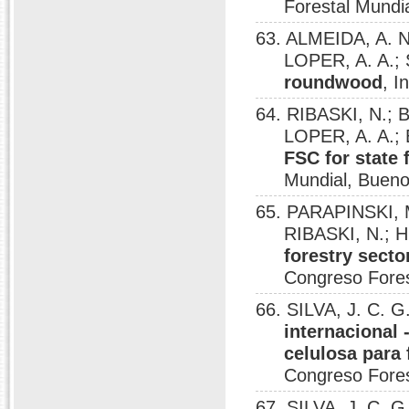
Forestal Mundi
63. ALMEIDA, A. 
LOPER, A. A.; 
roundwood
, I
64. RIBASKI, N.; 
LOPER, A. A.;
FSC for state 
Mundial, Bueno
65. PARAPINSKI, M
RIBASKI, N.; 
forestry secto
Congreso Fores
66. SILVA, J. C. G
internacional 
celulosa para 
Congreso Fores
67. SILVA, J. C. G