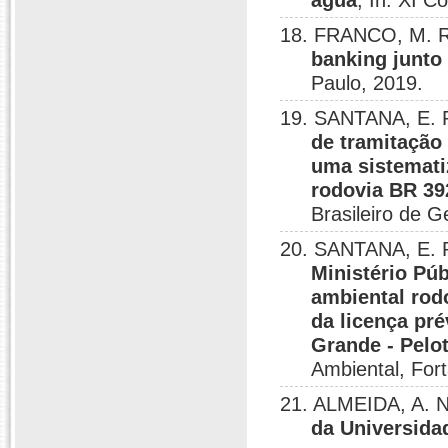
água
, In: XI C
18. FRANCO, M. R
banking junto
Paulo, 2019.
19. SANTANA, E. 
de tramitação
uma sistemati
rodovia BR 39
Brasileiro de G
20. SANTANA, E. 
Ministério Pú
ambiental rod
da licença pr
Grande - Pelo
Ambiental, Fort
21. ALMEIDA, A. 
da Universida