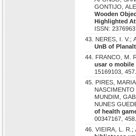
GONTIJO, AL
Wooden Object
Highlighted A
ISSN: 2376963
43. NERES, I. V.;
UnB of Planal
44. FRANCO, M. R
usar o mobile
15169103, 457
45. PIRES, MAR
NASCIMENTO 
MUNDIM, GAB
NUNES GUED
of health gam
00347167, 458
46. VIEIRA, L. R.