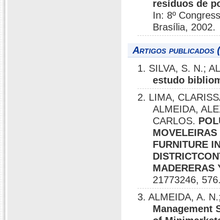
resíduos de po
In: 8º Congress
Brasília, 2002.
Artigos publicados 
1. SILVA, S. N.; 
estudo biblio
2. LIMA, CLARIS
ALMEIDA, AL
CARLOS.
POL
MOVELEIRAS 
FURNITURE I
DISTRICTCON
MADERERAS Y
21773246, 576
3. ALMEIDA, A. N.
Management Sy