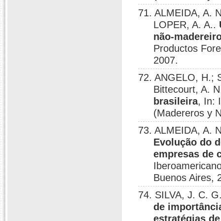
71. ALMEIDA, A. N
LOPER, A. A..
não-madereiro
Productos Fore
2007.
72. ANGELO, H.; S
Bittecourt, A. 
brasileira
, In:
(Madereros y N
73. ALMEIDA, A. N.
Evolução do 
empresas de ce
Iberoamericano
Buenos Aires, 
74. SILVA, J. C. 
de importânci
estratégias de