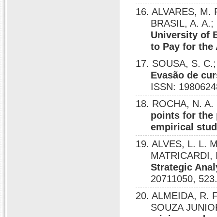
16. ALVARES, M. R
BRASIL, A. A.;
University of
to Pay for th
17. SOUSA, S. C.;
Evasão de cur
ISSN: 1980624
18. ROCHA, N. A.
points for th
empirical stud
19. ALVES, L. L. 
MATRICARDI, E
Strategic Anal
20711050, 523
20. ALMEIDA, R. F
SOUZA JUNIOR,