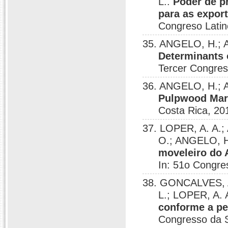
L..
Poder de p
para as expor
Congreso Latin
35. ANGELO, H.; A
Determinants o
Tercer Congres
36. ANGELO, H.; A
Pulpwood Mar
Costa Rica, 20
37. LOPER, A. A.;
O.; ANGELO, 
moveleiro do 
In: 51o Congr
38. GONCALVES, A.
L.; LOPER, A. 
conforme a pe
Congresso da 