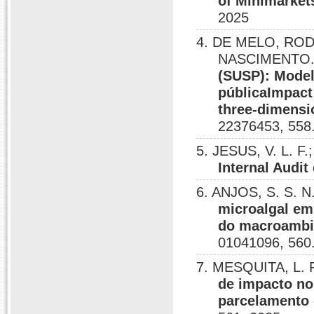
of Minimarkets
2025
4. DE MELO, RO
NASCIMENTO
(SUSP): Model
públicaImpact
three-dimensi
22376453, 558
5. JESUS, V. L. F
Internal Audit
6. ANJOS, S. S. N
microalgal em
do macroambie
01041096, 560
7. MESQUITA, L. F
de impacto no
parcelamento 