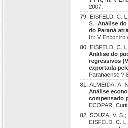
2007.
79. EISFELD, C. L
S..
Análise do
do Paraná atr
In: V Encontro
80. EISFELD, C. L
Análise do po
regressivos (
exportada pel
Paranaense ? 
81. ALMEIDA, A. N.
Análise econo
compensado p
ECOPAR, Curiti
82. SOUZA, V. S.
EISFELD, C. L