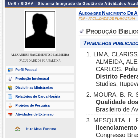
UnB ›
SIGAA - Sistema Integrado de Gestão de Atividades Aca
Alexandre Nascimento De A
FUP - FACULDADE DE PLANALTINA
Produção Biblio
Trabalhos publicado
1. LIMA, CLARIS
ALEXANDRE NASCIMENTO DE ALMEIDA
ALMEIDA, AL
FACULDADE DE PLANALTINA
CARLOS.
Polu
Perfil Pessoal
Distrito Feder
Produção Intelectual
Studies, Itupev
Disciplinas Ministradas
2. MOURA, B. R. S
Relatórios de Carga Horária
Qualidade dos
Projetos de Pesquisa
Brasileiro de A
Atividades de Extensão
3. MESQUITA, L. F
licenciamento
Ir ao Menu Principal
Congresso Brasi