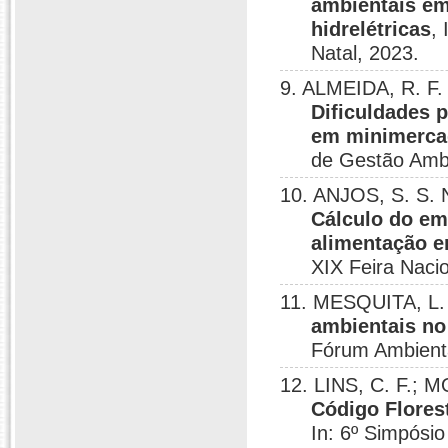
ambientais em
hidrelétricas
,
Natal, 2023.
9. ALMEIDA, R. F.
Dificuldades 
em minimercad
de Gestão Ambi
10. ANJOS, S. S. 
Cálculo do em
alimentação e
XIX Feira Naci
11. MESQUITA, L. 
ambientais no
Fórum Ambienta
12. LINS, C. F.; M
Código Florest
In: 6º Simpósio