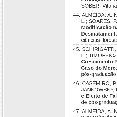
SOBER, Vitória
44. ALMEIDA, A. N
L.; SOARES, P.
Modificação na
Desmatamento
ciências flores
45. SCHIRIGATTI, 
L.; TIMOFEICZ
Crescimento P
Caso do Merca
pós-graduação 
46. CASEMIRO, P. 
JANKOWSKY, I
e Efeito de F
de pós-graduaç
47. ALMEIDA, A. N