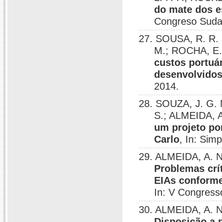
do mate dos e
Congreso Suda
27. SOUSA, R. R. 
M.; ROCHA, E.
custos portuá
desenvolvido
2014.
28. SOUZA, J. G.
S.; ALMEIDA, A
um projeto po
Carlo
, In: Sim
29. ALMEIDA, A. N
Problemas crí
EIAs conforme
In: V Congresso
30. ALMEIDA, A. N
Disposição a 