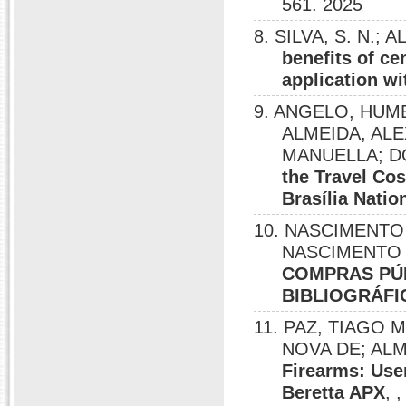
561. 2025
8. SILVA, S. N.; 
benefits of c
application wi
9. ANGELO, HUM
ALMEIDA, AL
MANUELLA; D
the Travel Co
Brasília Natio
10. NASCIMENTO
NASCIMENTO
COMPRAS PÚB
BIBLIOGRÁFI
11. PAZ, TIAGO 
NOVA DE; AL
Firearms: User
Beretta APX
, 