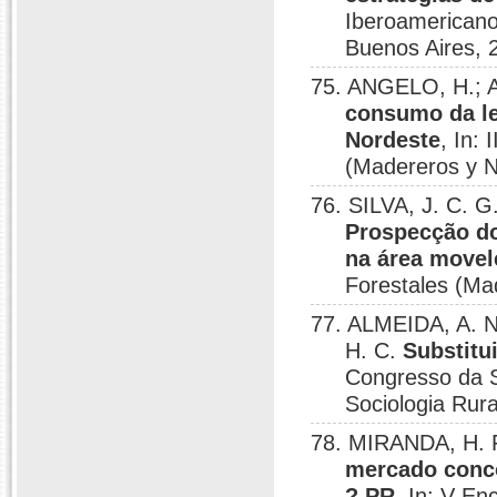
Iberoamericano
Buenos Aires, 
75. ANGELO, H.; A
consumo da le
Nordeste
, In:
(Madereros y N
76. SILVA, J. C. G
Prospecção do
na área movel
Forestales (Ma
77. ALMEIDA, A. 
H. C.
Substitu
Congresso da S
Sociologia Rur
78. MIRANDA, H. F
mercado conco
? PR
, In: V E