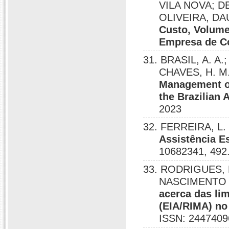
VILA NOVA; 
OLIVEIRA, D
Custo, Volum
Empresa de Co
31. BRASIL, A. A.
CHAVES, H. M.
Management o
the Brazilian
2023
32. FERREIRA, L. 
Assistência E
10682341, 492
33. RODRIGUES,
NASCIMENTO
acerca das li
(EIA/RIMA) no
ISSN: 2447409