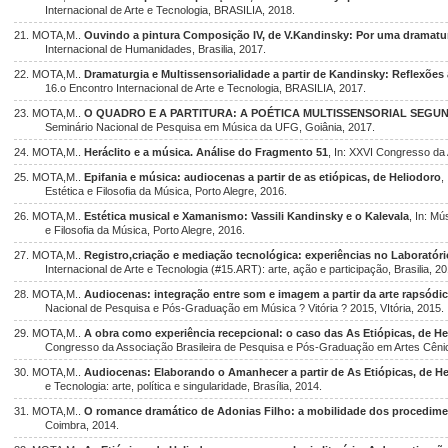
Internacional de Arte e Tecnologia, BRASILIA, 2018.
21. MOTA,M..
Ouvindo a pintura Composição IV, de V.Kandinsky: Por uma dramatur
Internacional de Humanidades, Brasilia, 2017.
22. MOTA,M..
Dramaturgia e Multissensorialidade a partir de Kandinsky: Reflexõe
16.o Encontro Internacional de Arte e Tecnologia, BRASILIA, 2017.
23. MOTA,M..
O QUADRO E A PARTITURA: A POÉTICA MULTISSENSORIAL SEGU
Seminário Nacional de Pesquisa em Música da UFG, Goiânia, 2017.
24. MOTA,M..
Heráclito e a música. Análise do Fragmento 51
, In: XXVI Congresso da
25. MOTA,M..
Epifania e música: audiocenas a partir de as etiópicas, de Heliodoro
,
Estética e Filosofia da Música, Porto Alegre, 2016.
26. MOTA,M..
Estética musical e Xamanismo: Vassili Kandinsky e o Kalevala
, In: Mú
e Filosofia da Música, Porto Alegre, 2016.
27. MOTA,M..
Registro,criação e mediação tecnológica: experiências no Laborató
Internacional de Arte e Tecnologia (#15.ART): arte, ação e participação, Brasilia, 2
28. MOTA,M..
Audiocenas: integração entre som e imagem a partir da arte rapsódi
Nacional de Pesquisa e Pós-Graduação em Música ? Vitória ? 2015, VItória, 2015.
29. MOTA,M..
A obra como experiência recepcional: o caso das As Etiópicas, de H
Congresso da Associação Brasileira de Pesquisa e Pós-Graduação em Artes Cênic
30. MOTA,M..
Audiocenas: Elaborando o Amanhecer a partir de As Etiópicas, de H
e Tecnologia: arte, política e singularidade, Brasília, 2014.
31. MOTA,M..
O romance dramático de Adonias Filho: a mobilidade dos procedim
Coimbra, 2014.