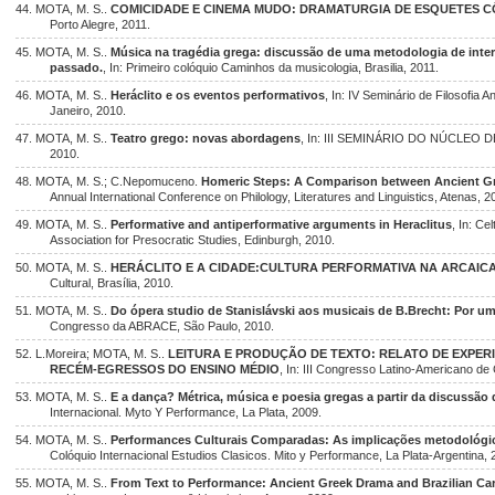
44. MOTA, M. S..
COMICIDADE E CINEMA MUDO: DRAMATURGIA DE ESQUETES C
Porto Alegre, 2011.
45. MOTA, M. S..
Música na tragédia grega: discussão de uma metodologia de int
passado.
, In: Primeiro colóquio Caminhos da musicologia, Brasilia, 2011.
46. MOTA, M. S..
Heráclito e os eventos performativos
, In: IV Seminário de Filosofia A
Janeiro, 2010.
47. MOTA, M. S..
Teatro grego: novas abordagens
, In: III SEMINÁRIO DO NÚCLEO 
2010.
48. MOTA, M. S.; C.Nepomuceno.
Homeric Steps: A Comparison between Ancient Gre
Annual International Conference on Philology, Literatures and Linguistics, Atenas, 2
49. MOTA, M. S..
Performative and antiperformative arguments in Heraclitus
, In: Ce
Association for Presocratic Studies, Edinburgh, 2010.
50. MOTA, M. S..
HERÁCLITO E A CIDADE:CULTURA PERFORMATIVA NA ARCAIC
Cultural, Brasília, 2010.
51. MOTA, M. S..
Do ópera studio de Stanislávski aos musicais de B.Brecht: Por um
Congresso da ABRACE, São Paulo, 2010.
52. L.Moreira; MOTA, M. S..
LEITURA E PRODUÇÃO DE TEXTO: RELATO DE EXPER
RECÉM-EGRESSOS DO ENSINO MÉDIO
, In: III Congresso Latino-Americano de
53. MOTA, M. S..
E a dança? Métrica, música e poesia gregas a partir da discussão
Internacional. Myto Y Performance, La Plata, 2009.
54. MOTA, M. S..
Performances Culturais Comparadas: As implicações metodológic
Colóquio Internacional Estudios Clasicos. Mito y Performance, La Plata-Argentina, 
55. MOTA, M. S..
From Text to Performance: Ancient Greek Drama and Brazilian Car