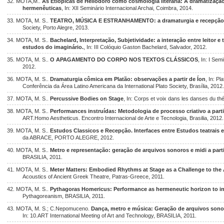
32. MOTA,M..
As Etiópicas de Heliodoro como cosmologia literária: A dramatização
hermenêuticas
, In: XII Seminário Internacional Archai, Coimbra, 2014.
33. MOTA, M. S..
TEATRO, MÚSICA E ESTRANHAMENTO: a dramaturgia e recepção 
Society, Porto Alegre, 2013.
34. MOTA, M. S..
Bachelard, Interpretação, Subjetividade: a interação entre leitor 
estudos do imaginário.
, In: III Colóquio Gaston Bachelard, Salvador, 2012.
35. MOTA, M. S..
O APAGAMENTO DO CORPO NOS TEXTOS CLÁSSICOS
, In: I Sem
2012.
36. MOTA, M. S..
Dramaturgia cômica em Platão: observações a partir de Íon
, In: P
Conferência da Área Latino Americana da International Plato Society, Brasília, 2012
37. MOTA, M. S..
Percussive Bodies on Stage
, In: Corps et voix dans les danses du thé
38. MOTA, M. S..
Performances instruídas: Metodologia de processo criativo a part
ART.Homo Aestheticus. Encontro Internacional de Arte e Tecnologia, Brasilia, 2012.
39. MOTA, M. S..
Estudos Classicos e Recepção. Interfaces entre Estudos teatrais e
da ABRACE, PORTO ALEGRE, 2012.
40. MOTA, M. S..
Metro e representação: geração de arquivos sonoros e midi a parti
BRASILIA, 2011.
41. MOTA, M. S..
Meter Matters: Embodied Rhythms at Stage as a Challenge to the 
Acoustics of Ancient Greek Theatre, Patras-Greece, 2011.
42. MOTA, M. S..
Pythagoras Homericus: Performance as hermeneutic horizon to int
Pythagoreanism, BRASILIA, 2011.
43. MOTA, M. S.; C.Nepomuceno.
Dança, metro e música: Geração de arquivos sonoro
In: 10.ART International Meeting of Art and Technology, BRASILIA, 2011.