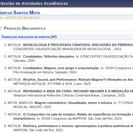
e Gestão de Atividades Acadêmicas
arcus Santos Mota
DA - INSTITUTO DE ARTES
Produção Bibliográfica
Trabalhos publicados em eventos (97)
1. MOTA,M..
MUSICOLOGIA E PROCESSOS CRIATIVOS: DISCUSSÃO DO PERÍODO D
CONGRESSO DA ASSOCIAÇÃO BRASILEIRA DE MUSICOLOGIA, , 2023.
2. MOTA,M..
Coralidades: Sófocles dançarino
, In: 8 ENCONTRO DA ASSOCIAÇÃO
Salvador, 2024.
3. MOTA,M..
Coralidades: Wagner, coro grego e orquestração
, In: XXXIV Congresso 
Pós-Graduação em Música, Salvador, 2024.
4. MOTA,M..
Rhythm, Sound, and Performance: Richard Wagner?s Remarks on Anc
MÉTRIQUE ANTIQUE. RYTHME & SON, Caen, 2023.
5. MOTA,M..
REVISANDO A IDEIA DE CORO: RICHARD WAGNER E A MEDIAÇÃO 
Simpósio Internacional Reflexões Cênicas Contemporâneas, Campinas, 2023.
6. MOTA, MARCUS.
Wagner colométrico: Visualidade, metro e música
, In: 7º CO
MUSICAL, MACEIÓ, 2023.
7. MOTA,M..
O Compositor na sala de ensaios: Relato de experiência na formação 
interartísticos
, In: XXXIII Congresso da ANPPOM, São João del ReI, 2023.
8. MOTA,M..
Retórica, performance e música: aproximações à poética audiofocal d
ANPPOM, São João del ReI, 2023.