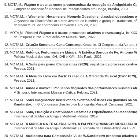
9. MOTA,M..
Wagner e a dança como protoestética: da recepção da Antiguidade Clá
Congresso Associação Nacional de Pesquisadores em Dança, Brasília, 2023.
10. MOTA,M..
« Wagnerian Hexameters, Homeric Questions: classical obsessions o
Odyssées de l?hexamètre et autres avatars de la métrique grecque : traduction, dé
de traducteurs, de chercheurs et d?aèdes, Rouen, 2022.
11. MOTA,M..
Richard Wagner e o teatro: processos criativos e dramaturgia
, In: XX
de Pesquisa e Pós-Graduação em Música, Natal, 2022.
12. MOTA,M..
Criação Sonora na Cena Contemporânea
, In: XI Congresso da Abrace,
13. MOTA,M..
Retórica, Performance e Música: A Estética Barroca de Pe. António Vi
Poética Musical dos séc. XVI, XVII e XVIII, São Paulo, 2021.
14. MOTA,M..
A Suíte para piano Clarice(a)nas (2020): registros de processo criativ
Pessoa, 2021.
15. MOTA,M..
A Ideia do Livro em Bach: O caso de A Oferenda Musical (BWV 1079)
Pessoa, 2021.
16. MOTA,M..
Ainda o maxixe? Pequenos flagrantes das performances musicais afr
V Simpósio Internacional Música e Crítica, Pelotas, 2021.
17. MOTA,M..
Sons Imaginados: inscrevendo eventos acústicos em gravuras na o
Kandinsky
, In: 6º Congresso Brasileiro de Iconografia Musical, Campinas, 2021.
18. MOTA,M..
Som, Erudição e Criatividade: Desafios e Experiências na Reconstruc
Internacional de Música Antiga e Medieval, Pelotas, 2019.
19. MOTA,M..
A MÚSICA NA TRAGÉDIA GREGA EM PERFORMANCE: MODALIDAD
Internacional de Música Antiga e Medieval/ XX Jornada de História Antiga da UFPe,
20. MOTA,M..
Audiocena para Composição VI, de W.Kandinksy: processo criativo e