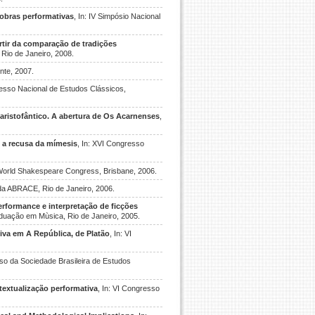
e obras performativas
, In: IV Simpósio Nacional
rtir da comparação de tradições
 Rio de Janeiro, 2008.
nte, 2007.
resso Nacional de Estudos Clássicos,
aristofântico. A abertura de Os Acarnenses
,
 a recusa da mímesis
, In: XVI Congresso
I World Shakespeare Congress, Brisbane, 2006.
da ABRACE, Rio de Janeiro, 2006.
erformance e interpretação de ficções
duação em Mùsica, Rio de Janeiro, 2005.
iva em A República, de Platão
, In: VI
sso da Sociedade Brasileira de Estudos
textualização performativa
, In: VI Congresso