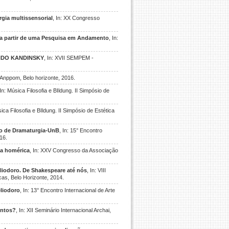
gia multissensorial
, In: XX Congresso
s a partir de uma Pesquisa em Andamento
, In:
NDO KANDINSKY
, In: XVII SEMPEM -
 Anppom, Belo horizonte, 2016.
 In: Música Filosofia e BIldung. II Simpósio de
sica Filosofia e BIldung. II Simpósio de Estética
rio de Dramaturgia-UnB
, In: 15° Encontro
016.
ca homérica
, In: XXV Congresso da Associação
eliodoro. De Shakespeare até nós
, In: VIII
as, Belo Horizonte, 2014.
eliodoro
, In: 13° Encontro Internacional de Arte
entos?
, In: XII Seminário Internacional Archai,