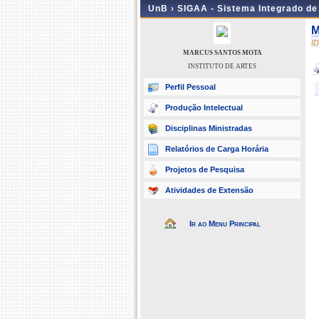
UnB ›
SIGAA - Sistema Integrado d
M
I
MARCUS SANTOS MOTA
INSTITUTO DE ARTES
Perfil Pessoal
Produção Intelectual
Disciplinas Ministradas
Relatórios de Carga Horária
Projetos de Pesquisa
Atividades de Extensão
Ir ao Menu Principal