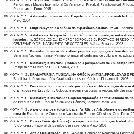
79. MOTA, M. S..
Opera in Performance: Staging Interartistic Works and its Theoret
Performance Matters!International Conference on Practical, Psychological, Philosop
Performance, Porto, 2005.
80. MOTA, M. S..
A dramaturgia musical de Ésquilo: tragédia e audiovisualidade
, I
Preto, 2004.
81. MOTA, M. S..
Luigi Pareyson e a análise da experiência estética
, In: XIII Encontr
82. MOTA, M. S..
A definição de espectáculo em Sófocles: a correlação entre drama
isoladas.
, In: SÓFOCLES EL HOMBRE / SÓFOCLES EL POETA CONGRESO I
CENTENARIO DEL NACIMIENTO DE SÓFOCLES, Málaga-Espanha, 2003.
83. MOTA, M. S..
Dramaturgia musical e cultura popular: apropriação e transformaç
Seminário Nacional Transe: Patrimônio imaterial, performance cultural e retradiciona
84. MOTA, M. S..
Dramaturgia musical: problemas e perspectivas de um campo inter
Pesquisa em Música da UFG, Goiânia, 2003.
85. MOTA, M. S..
DRAMATURGIA MUSICAL NA GRÉCIA ANTIGA:PROBLEMAS E PE
Brasileira de Pesquisa e Pós-Graduação em Artes Cênicas, Florianopolis, 2003.
86. MOTA, M. S..
Processos figurativos e integração cênica: diferenciação do uso
dramáticos em Ésquilo
, In: Colóquio imagem e discurso na Antiguidade clássica,
87. MOTA, M. S..
Dramaturgia musical de Ésquilo:exploração da textualidade de fi
de Pesquisa e Pós-Graduação em Artes Cênicas, Salvador-Bahia, 2001.
88. MOTA, M. S..
A performance trágica julgada :As Rãs de Aristófanes e os parâm
cena de Ésquilo
, In: IV Congresso Nacional de Estudos Clássicos, Ouro Preto, 2
89. MOTA, M. S..
O caso Frínico(o trágico) e o impacto sobre a tradição teatral aten
IV Congresso Nacional de Estudos Clássicos, Ouro Preto, 2001.
90. MOTA, M. S..
Arte e Subjetivação
, In: XI Confaeb (Congresso Nacional da Federação