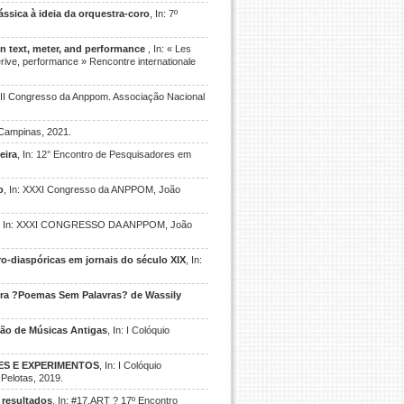
ssica à ideia da orquestra-coro
, In: 7º
n text, meter, and performance
, In: « Les
rive, performance » Rencontre internationale
XII Congresso da Anppom. Associação Nacional
 Campinas, 2021.
eira
, In: 12° Encontro de Pesquisadores em
o
, In: XXXI Congresso da ANPPOM, João
, In: XXXI CONGRESSO DA ANPPOM, João
o-diaspóricas em jornais do século XIX
, In:
bra ?Poemas Sem Palavras? de Wassily
̧ão de Músicas Antigas
, In: I Colóquio
ES E EXPERIMENTOS
, In: I Colóquio
 Pelotas, 2019.
 resultados
, In: #17.ART ? 17º Encontro