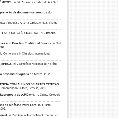
ÔMICOS.
, In: VI Reunião científica da ABRACE,
erpretação de documentos sonoros do
ntiga. Filosofia e Arte na Grécia Antiga., Rio de
DE ESTUDOS CLÁSSICOS DA UNB, Brasília,
ek and Brazilian Traditional Dances
, In: 3rd
010.
ltic Conference in Classics. International
A ÉFESO
, In: V Simpósio Nacional de História
a nova historiografia do teatro
, In: VI
IÊNCIA COM ALUNOS DE ARTES CÊNICAS
 Compreensão Leitora, Brasília, 2010.
 da proposta de A.P.David
, In: Quinto Colóquio
as da hipótese Parry-Lord
, In: Quinto
2009.
nival
, In: 2nd Annual International Conference