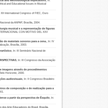
ical and Methodological Implications
, In:
hical and Educational Issues in Musical
n: XII International Congress of FIEC, Ouro
o Nacional da ANPAP, Brasília, 2004.
turgia musical e a representaçâo de figuras
NTERNACIONAL CON MOTIVO DEL XXV
ão de materiais sonoros para a cena.
, In: IV
lização, Brasília, 2003.
artístico
, In: III Seminário Nacional de
RSPECTIVAS
, In: III Congresso da Associação
 de imagens através de procedimentos
 Belo Horizonte, 2000.
cções audiovisuais
, In: II Congresso Brasileiro
etros de composição e de realização para a
001.
iense a partir da perspectiva de Ésquilo
, In:
 dos Arte-Educadores do Brasil, Brasília,