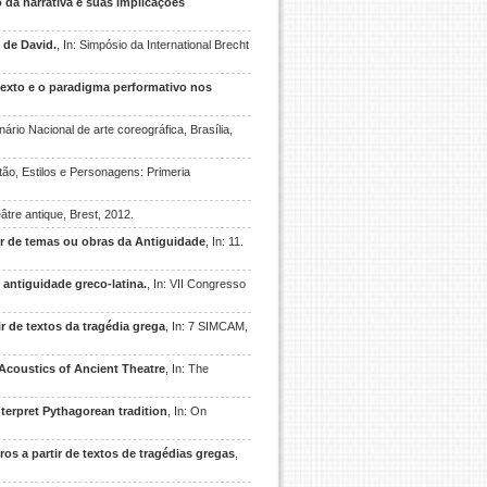
 da narrativa e suas implicações
de David.
, In: Simpósio da International Brecht
e texto e o paradigma performativo nos
inário Nacional de arte coreográfica, Brasília,
latão, Estilos e Personagens: Primeria
.
âtre antique, Brest, 2012.
ir de temas ou obras da Antiguidade
, In: 11.
 antiguidade greco-latina.
, In: VII Congresso
r de textos da tragédia grega
, In: 7 SIMCAM,
Acoustics of Ancient Theatre
, In: The
erpret Pythagorean tradition
, In: On
s a partir de textos de tragédias gregas
,