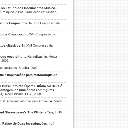
a no Estudo dos Documentos Músico-
 de Pesquisa e Pós-Graduação em Música,
iev dos Fragmentos
, In: XVII Congresso da
tudos Clássicos
, In: XVII Congresso da
xtos clássicos
, In: XVII Congresso da
sus According to Heraclitus
, In: Moisa
, 2009.
Humanidades, Brasília, 2009.
oria e implicações para metodologia de
Brasil: projeto Ópera Estúdio ou Deus é
da montagem de uma ópera com figuras
ASA), New Orleans. EUA., 2008.
In: V Seminário Internacional Archai - A Cidade
and Shakespeare's The WInter's Tale
, In: IV
: Relato de Duas Investigações
, In: II
.