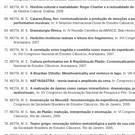
67. MOTA, M. S..
História cultural e teatralidade: Roger Chartier e a textualidade d
de História Cultural, Goiânia, 2008.
68. MOTA, M. S..
Catarse,Rasa, flor: contextualizando a produção de emoções a pa
performativo-musicais
, In: II Simpósio Internacional Ousia de Estudos Clássicos,
69. MOTA, M. S..
Dramaturgia fílmica
, In: IV Reunião Científica da ABRACE, Belo Horizo
70. MOTA, M. S..
Heráclito:molduras teatrais e leitura dos fragmentos
, In: XVI Cong
Araraquara, 2007.
71. MOTA, M. S..
A correlação entre tragédia e comédia como marca do espetáculo 
In: XVI Congresso Nacional de Estudos Clássicos, Araraquara, 2007.
72. MOTA, M. S..
Cultura performativa em A República,de Platão: Contextualizando
Nacional de Estudos Clássicos, Araraquara, 2007.
73. MOTA, M. S..
A Brazilian Othello: Metatheatricality and violence in Iago
, In: VII
74. MOTA, M. S..
NATYASASTRA - teoria teatral e amplitude da cena
, In: Congresso 
75. MOTA, M. S..
A realização de óperas como campo interartístico: dramaturgia, p
audiovisuais.
, In: XV Congresso da Associação Nacional de Pesquisa e Pós- Gra
76. MOTA, M. S..
Invervenção na Mousikê: fenomenologia da experiência performat
Congresso da Sociedade Brasileira de Estudos Clássicos, Rio de Janeiro, 2005.
77. MOTA, M. S..
Ion, de Platão: tradução, interpretação e encenação
, In: VI Congre
Clássicos, RIo de Janeiro, 2005.
78. MOTA, M. S..
Teatro grego: renovação teórico-metodológica a partir de sua con
da Sociedade Brasileira de Estudos Clássicos, Rio de Janeiro, 2005.