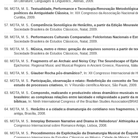
on Literature, Languages & Linguistics., Atenas, 2009.
56. MOTA, M. S..
Textualidade, Performance e Tecnologia:Renovação Metodológic
poéticos da Antiguidade Clássica
, In: XIX Congresso da Associação Nacional
Curitiba, 2009.
57. MOTA, M. S..
Competência Sonológica de Heráclito, a partir da Edição Mourav
Sociedade Brasileira de Estudos Clássicos, Natal, 2009.
58. MOTA, M. S..
Performances Culturais Comparadas: Folcloristas Nacionais e Es
Sociedade Brasileira de Estudos Clássicos, Natal, 2009.
59. MOTA, M. S..
Música, metro e ritmo: geração de arquivos sonoros a partir de te
Sociedade Brasileira de Estudos Clássicos, Natal, 2009.
60. MOTA, M. S..
Fragments of an Archaic and Noisy City: The Soundscape of Ephe
Epichorios: Regional Music and Musical Regions in Ancient Greece, Ravenna, Itália
61. MOTA, M. S..
Glauber Rocha pós-dramático?
, In: XII Congresso Internacional de 
62. MOTA, M. S..
Participação, observação e relato: Redefinição do conceito de Te
estudo de processos criativos
, In: V Reunião científica Abrace, São Paulo, 2009.
63. MOTA, M. S..
Compondo, realizando e produzindo obras dramático-musicais no 
brasileiro: as complexas relações entre laicidade e religiosidade a partir 
bíblicas
, In: Ninth International Congress of the Brazilian Studies Association(BR
64. MOTA, M. S..
Heráclito e a cidade:a dramaturgia do cotidiano nos fragmentos
, 
antiga, Brasília, 2008.
65. MOTA, M. S..
Interplay Between Narrative and Drama in Heliodorus' Aithiopika 
Congresso Internacional sobre Romance Antigo, Lisboa, 2008.
66. MOTA, M. S..
Procedimentos de Explicitação da Dramaturgia Musical de Ésquilo
Congresso Internaciona de Estudios Clássicos en México, Cidade de México, 2008