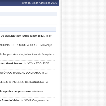
Brasília, 08 de Agosto de 2026
E WAGNER EM PARIS (1839-1842)
, In: IV
 NACIONAL DE PESQUISADORES EM DANÇA,
da Anppom. Associação Nacional de Pesquisa e
ient Greek Meters
, In: XXIV e ÉCOLE DE
HISTÓRICO-MUSICAL DO DRAMA
, In: XII
NGRESSO BRASILEIRO DE ICONOGRAFIA
de agentes em processos criativos
e António Vieira
, In: XXXIII Congresso da