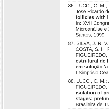
86. LUCCI, C. M.;
José Ricardo d
follicles with
In: XVII Congr
Microanálise e 
Santos, 1999.
87. SILVA, J. R. V
COSTA, S. H. 
FIGUEIREDO, J
estrutural de 
em solução 'a
I Simpósio Cea
88. LUCCI, C. M.;
FIGUEIREDO, J
isolation of p
stages: prelim
Brasileira de T