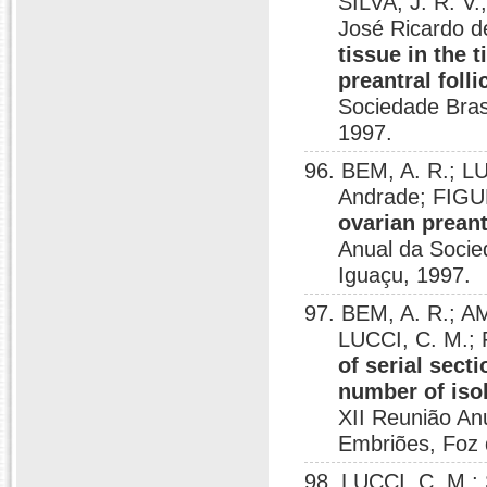
SILVA, J. R. 
José Ricardo d
tissue in the 
preantral folli
Sociedade Bras
1997.
96. BEM, A. R.; L
Andrade; FIGU
ovarian preant
Anual da Socie
Iguaçu, 1997.
97. BEM, A. R.; A
LUCCI, C. M.;
of serial sect
number of isol
XII Reunião An
Embriões, Foz 
98. LUCCI, C. M.; 