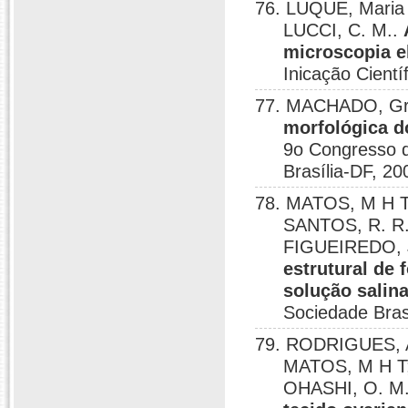
76. LUQUE, Maria 
LUCCI, C. M..
microscopia e
Inicação Cientí
77. MACHADO, Graz
morfológica do
9o Congresso de
Brasília-DF, 20
78. MATOS, M H T;
SANTOS, R. R.;
FIGUEIREDO, J
estrutural de
solução salin
Sociedade Bras
79. RODRIGUES, A.
MATOS, M H T;
OHASHI, O. M.