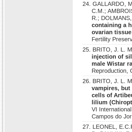
24. GALLARDO, M.;
C.M.; AMBROI
R.; DOLMANS,
containing a 
ovarian tissue
Fertility Preser
25. BRITO, J. L. M
injection of s
male Wistar r
Reproduction, 
26. BRITO, J. L. 
vampires, but
cells of Artib
lilium (Chirop
VI Internation
Campos do Jor
27. LEONEL, E.C.R