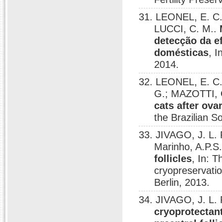
31. LEONEL, E. C. 
LUCCI, C. M..
detecção da e
domésticas
, 
2014.
32. LEONEL, E. C. 
G.; MAZOTTI, 
cats after ova
the Brazilian S
33. JIVAGO, J. L. 
Marinho, A.P.S
follicles
, In: 
cryopreservatio
Berlin, 2013.
34. JIVAGO, J. L. 
cryoprotectant