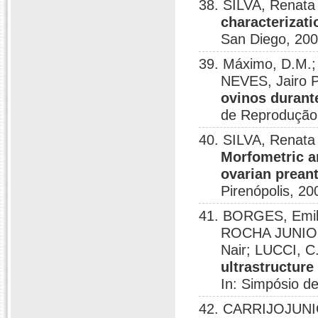
38. SILVA, Renata
characterizati
San Diego, 200
39. Máximo, D.M.
NEVES, Jairo P
ovinos durante
de Reprodução 
40. SILVA, Renata
Morfometric an
ovarian preantr
Pirenópolis, 20
41. BORGES, Emily
ROCHA JUNIOR,
Nair; LUCCI, C
ultrastructure
In: Simpósio de
42. CARRIJOJUNIO