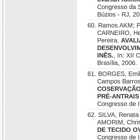
Congresso da S
Búzios - RJ, 2
60. Ramos AKM; P
CARNEIRO, Hel
Pereira.
AVAL
DESENVOLVIM
INÊS.
, In: XII
Brasília, 2006.
61. BORGES, Emily
Campos Barroso
COSERVAÇÃO
PRÉ-ANTRAIS
Congresso de I
62. SILVA, Renata
AMORIM, Chris
DE TECIDO O
Congresso de I