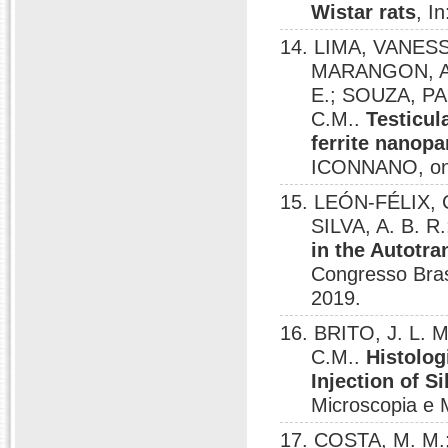
Wistar rats
, I
14. LIMA, VANES
MARANGON, AL
E.; SOUZA, PA
C.M..
Testicu
ferrite nanopar
ICONNANO, onl
15. LEÓN-FÉLIX,
SILVA, A. B. R
in the Autotr
Congresso Brasi
2019.
16. BRITO, J. L.
C.M..
Histolog
Injection of S
Microscopia e M
17. COSTA, M. M.;