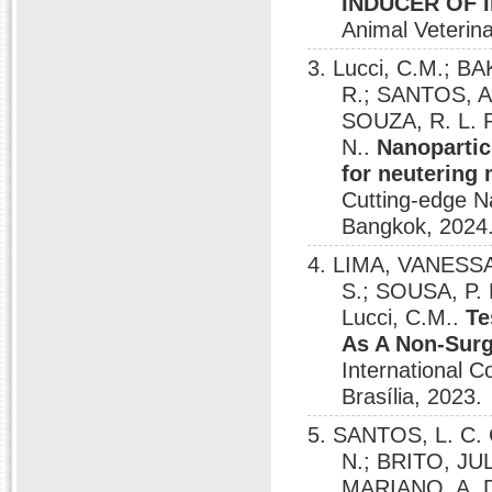
INDUCER OF I
Animal Veterina
3. Lucci, C.M.; BA
R.; SANTOS, A.
SOUZA, R. L. P
N..
Nanopartic
for neutering 
Cutting-edge N
Bangkok, 2024
4. LIMA, VANESSA
S.; SOUSA, P.
Lucci, C.M..
Te
As A Non-Surg
International 
Brasília, 2023.
5. SANTOS, L. C.
N.; BRITO, JU
MARIANO, A. D.