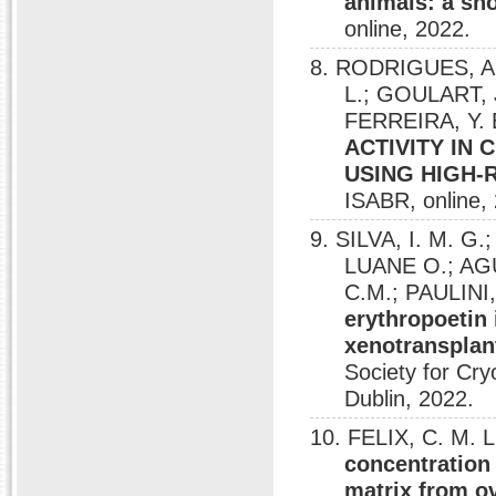
animals: a sh
online, 2022.
8. RODRIGUES, A.
L.; GOULART, J
FERREIRA, Y. B
ACTIVITY IN
USING HIGH-
ISABR, online,
9. SILVA, I. M. G
LUANE O.; AGU
C.M.; PAULINI,
erythropoetin 
xenotransplant
Society for Cry
Dublin, 2022.
10. FELIX, C. M.
concentration 
matrix from ov