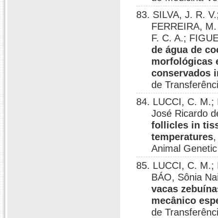
83. SILVA, J. R. V
FERREIRA, M. 
F. C. A.; FIGU
de água de coc
morfológicas e
conservados i
de Transferênc
84. LUCCI, C. M.
José Ricardo d
follicles in t
temperatures
,
Animal Genetic
85. LUCCI, C. M.;
BÁO, Sônia Na
vacas zebuína
mecânico espe
de Transferênc