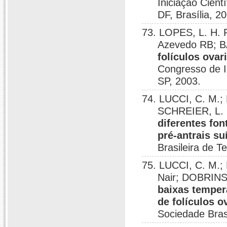
Iniciação Cient
DF, Brasília, 2
73. LOPES, L. H. 
Azevedo RB; B
folículos ovar
Congresso de I
SP, 2003.
74. LUCCI, C. M.
SCHREIER, L. 
diferentes fon
pré-antrais su
Brasileira de T
75. LUCCI, C. M.;
Nair; DOBRINS
baixas temper
de folículos o
Sociedade Bras