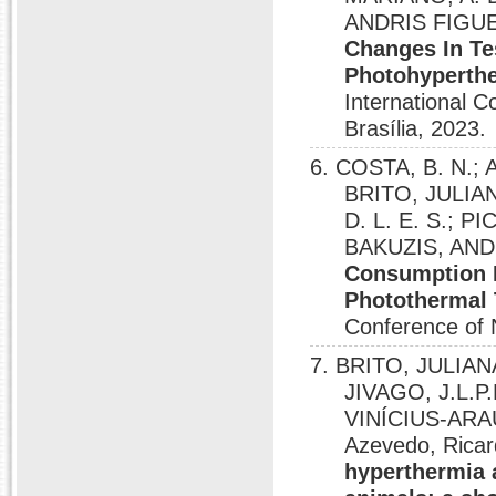
ANDRIS FIGUEI
Changes In Te
Photohyperther
International 
Brasília, 2023.
6. COSTA, B. N.; 
BRITO, JULIA
D. L. E. S.; P
BAKUZIS, AN
Consumption I
Photothermal 
Conference of 
7. BRITO, JULIA
JIVAGO, J.L.
VINÍCIUS-ARA
Azevedo, Ricar
hyperthermia 