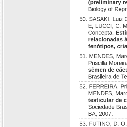
(preliminary r
Biology of Rep
50. SASAKI, Luiz C
E; LUCCI, C. 
Concepta.
Esti
relacionadas 
fenótipos, cri
51. MENDES, Marc
Priscilla More
sêmen de cães
Brasileira de 
52. FERREIRA, Pri
MENDES, Marce
testicular de 
Sociedade Bras
BA, 2007.
53. FUTINO, D. O.