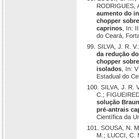
RODRIGUES, A.
aumento do int
chopper sobre
caprinos
, In:
do Ceará, Fort
99. SILVA, J. R. 
da redução do 
chopper sobre
isolados
, In: 
Estadual do Ce
100. SILVA, J. R.
C.; FIGUEIRED
solução Braun-
pré-antrais ca
Científica da U
101. SOUSA, N. M
M.; LUCCI, C.