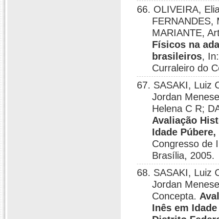
66. OLIVEIRA, El
FERNANDES, M
MARIANTE, Art
Físicos na ad
brasileiros
, I
Curraleiro do C
67. SASAKI, Luiz 
Jordan Menese
Helena C R; D
Avaliação His
Idade Púbere,
Congresso de I
Brasília, 2005.
68. SASAKI, Luiz 
Jordan Menese
Concepta.
Aval
Inês em Idade