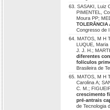
63. SASAKI, Luiz 
PIMENTEL, Con
Moura PP; MEDE
TOLERÂNCIA 
Congresso de I
64. MATOS, M H T
LUQUE, Maria C
J. J. H.; MART
diferentes co
folículos prim
Brasileira de 
65. MATOS, M H T
Carolina A; S
C. M.; FIGUEI
crescimento fi
pré-antrais ca
de Tecnologia 