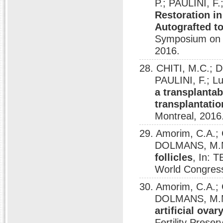
P.; PAULINI, F
Restoration i
Autografted t
Symposium on A
2016.
28. CHITI, M.C.;
PAULINI, F.; L
a transplantabl
transplantati
Montreal, 2016
29. Amorim, C.A.; 
DOLMANS, M.
follicles
, In: 
World Congress
30. Amorim, C.A.; 
DOLMANS, M.
artificial ovar
Fertility Prese