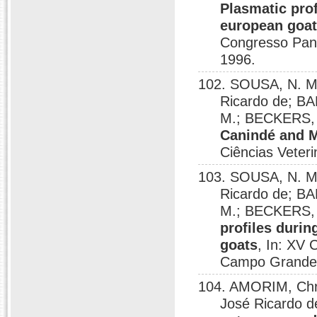
Plasmatic pro
european goat
Congresso Pana
1996.
102. SOUSA, N. M
Ricardo de; BA
M.; BECKERS, 
Canindé and 
Ciências Veter
103. SOUSA, N. M
Ricardo de; BA
M.; BECKERS, 
profiles duri
goats
, In: XV 
Campo Grande,
104. AMORIM, Chr
José Ricardo d