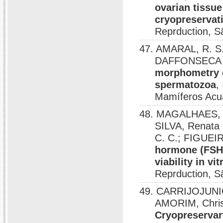
ovarian tissue
cryopreservat
Reprduction, S
47. AMARAL, R. S.
DAFFONSECA N
morphometry o
spermatozoa
,
Mamíferos Acuá
48. MAGALHAES, D
SILVA, Renata
C. C.; FIGUEI
hormone (FSH) 
viability in vit
Reprduction, S
49. CARRIJOJUNIO
AMORIM, Christ
Cryopreservart