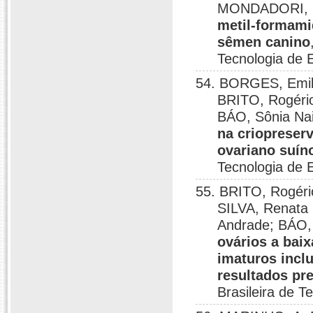
MONDADORI, R
metil-formami
sêmen canino
Tecnologia de 
54. BORGES, Emily
BRITO, Rogéri
BÁO, Sônia Nai
na criopreserv
ovariano suín
Tecnologia de 
55. BRITO, Rogér
SILVA, Renata 
Andrade; BÁO, 
ovários a bai
imaturos incl
resultados pr
Brasileira de 