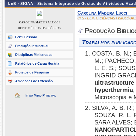
UnB ›
SIGAA - Sistema Integrado de Gestão de Atividades Aca
Carolina Madeira Lucci
CFS - DEPTO CIÊNCIAS FISIOLÓGIC
CAROLINA MADEIRA LUCCI
DEPTO CIÊNCIAS FISIOLÓGICAS
Produção Biblio
Perfil Pessoal
Trabalhos publicado
Produção Intelectual
1. COSTA, B. N.; 
Disciplinas Ministradas
M.; PACHECO, 
Relatórios de Carga Horária
L. E. S.; SOU
Projetos de Pesquisa
INGRID GRAC
Atividades de Extensão
ultrastructure
hyperthermia
,
Ir ao Menu Principal
Microscopia e 
2. SILVA, A. B. R
SOUZA, R. L. P
SARA ALVES; BR
NANOPARTICL