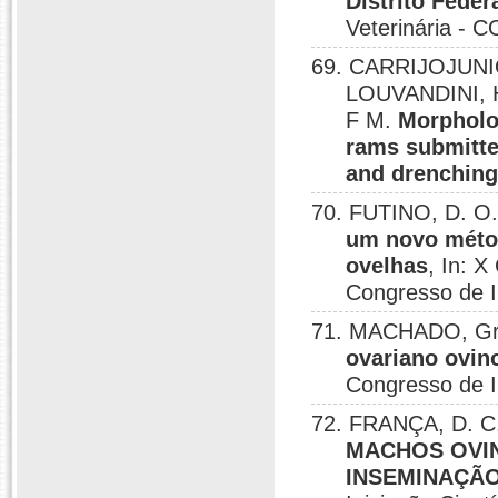
Distrito Feder
Veterinária - 
69. CARRIJOJUNI
LOUVANDINI, H
F M.
Morpholog
rams submitte
and drenchin
70. FUTINO, D. O.
um novo métod
ovelhas
, In: X
Congresso de In
71. MACHADO, Gra
ovariano ovin
Congresso de In
72. FRANÇA, D. C.
MACHOS OVI
INSEMINAÇÃO