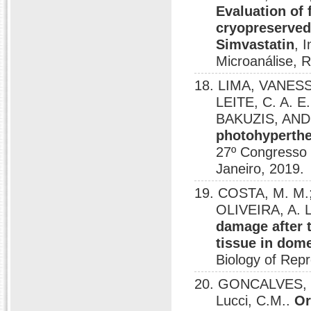
Evaluation of
cryopreserved 
Simvastatin
, 
Microanálise, R
18. LIMA, VANESS
LEITE, C. A. 
BAKUZIS, AND
photohyperthe
27º Congresso B
Janeiro, 2019.
19. COSTA, M. M.
OLIVEIRA, A. L
damage after 
tissue in dome
Biology of Repr
20. GONCALVES, L.
Lucci, C.M..
Or