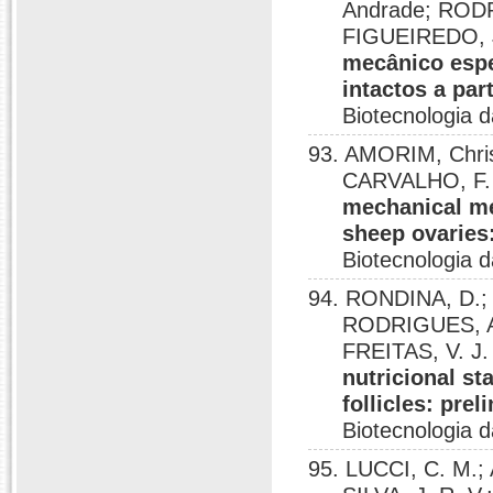
Andrade; RODR
FIGUEIREDO, J
mecânico espec
intactos a par
Biotecnologia 
93. AMORIM, Chris
CARVALHO, F. 
mechanical met
sheep ovaries:
Biotecnologia 
94. RONDINA, D.;
RODRIGUES, A.
FREITAS, V. J.
nutricional st
follicles: prel
Biotecnologia 
95. LUCCI, C. M.;