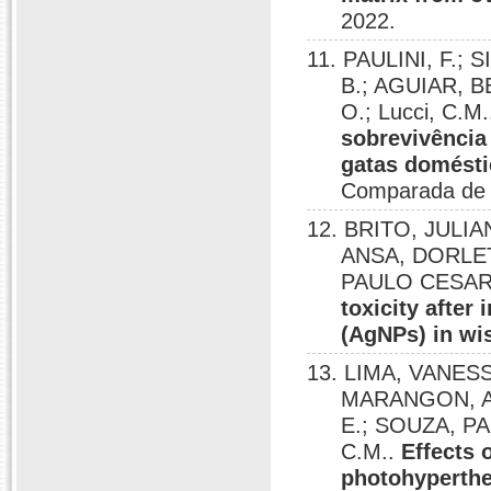
2022.
11. PAULINI, F.; 
B.; AGUIAR, 
O.; Lucci, C.M
sobrevivência
gatas domésti
Comparada de V
12. BRITO, JULI
ANSA, DORLE
PAULO CESAR; 
toxicity after 
(AgNPs) in wis
13. LIMA, VANES
MARANGON, AL
E.; SOUZA, PA
C.M..
Effects
photohyperthe