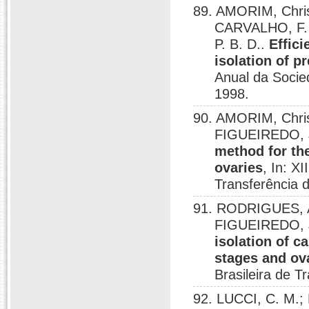
89. AMORIM, Chris
CARVALHO, F. 
P. B. D..
Effici
isolation of p
Anual da Socied
1998.
90. AMORIM, Chris
FIGUEIREDO, J
method for the
ovaries
, In: X
Transferência d
91. RODRIGUES, A.
FIGUEIREDO, J
isolation of ca
stages and ova
Brasileira de T
92. LUCCI, C. M.; 