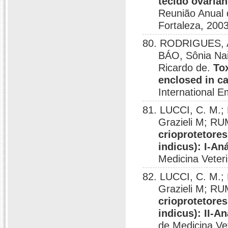
tecido ovarian
Reunião Anual 
Fortaleza, 2003
80. RODRIGUES, A.
BÁO, Sônia Nai
Ricardo de.
Tox
enclosed in ca
International E
81. LUCCI, C. M.
Grazieli M; RU
crioprotetore
indicus): I-An
Medicina Vete
82. LUCCI, C. M.
Grazieli M; RU
crioprotetore
indicus): II-An
de Medicina V