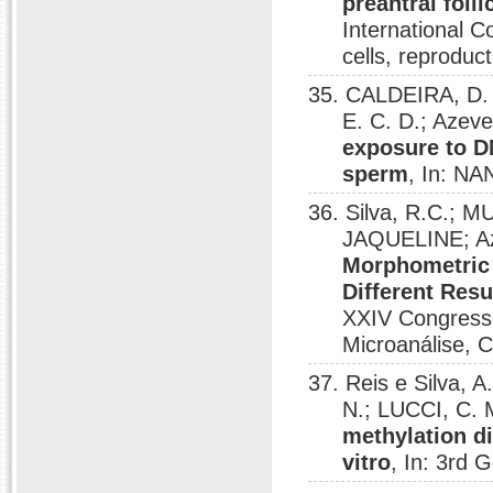
preantral foll
International C
cells, reproduct
35. CALDEIRA, D. F
E. C. D.; Azeve
exposure to D
sperm
, In: N
36. Silva, R.C.;
JAQUELINE; Aze
Morphometric 
Different Res
XXIV Congresso
Microanálise, 
37. Reis e Silva,
N.; LUCCI, C.
methylation di
vitro
, In: 3rd 