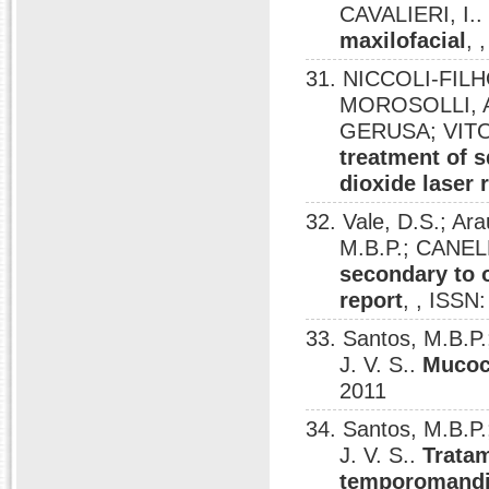
CAVALIERI, I.
maxilofacial
, 
31. NICCOLI-FIL
MOROSOLLI, A
GERUSA; VIT
treatment of 
dioxide laser 
32. Vale, D.S.; Ar
M.B.P.; CANELL
secondary to 
report
, , ISSN
33. Santos, M.B.P.
J. V. S..
Mucoce
2011
34. Santos, M.B.P.
J. V. S..
Tratam
temporomandib