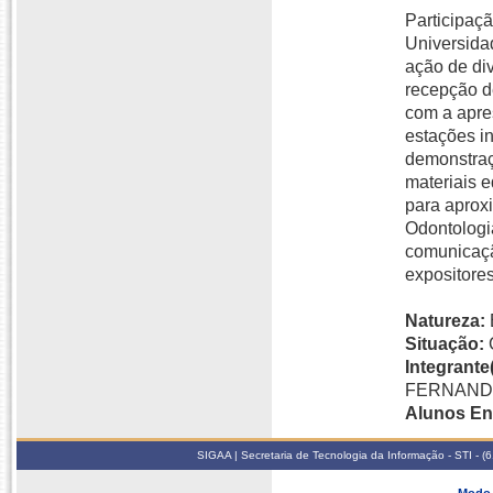
Participaç
Universida
ação de div
recepção d
com a apre
estações i
demonstraç
materiais e
para aproxi
Odontologia
comunicaçã
expositores
Natureza:
Situação:
Integrante(
FERNAND
Alunos En
SIGAA | Secretaria de Tecnologia da Informação - STI - 