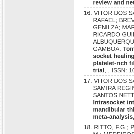
review and ne
16. VITOR DOS 
RAFAEL; BREV
GENILZA; MA
RICARDO GUI
ALBUQUERQUE
GAMBOA.
Tom
socket healing
platelet-rich f
trial
, , ISSN: 
17. VITOR DOS 
SAMIRA REGI
SANTOS NETT
Intrasocket in
mandibular th
meta-analysis
18. RITTO, F.G.;