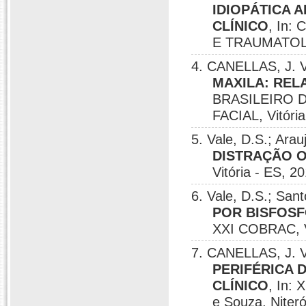
IDIOPÁTICA 
CLÍNICO
, In
E TRAUMATOLO
4. CANELLAS, J. V
MAXILA: REL
BRASILEIRO 
FACIAL, Vitória
5. Vale, D.S.; Ara
DISTRAÇÃO 
Vitória - ES, 20
6. Vale, D.S.; San
POR BISFOSF
XXI COBRAC, Vi
7. CANELLAS, J. 
PERIFÉRICA 
CLÍNICO
, In:
e Souza, Niteró