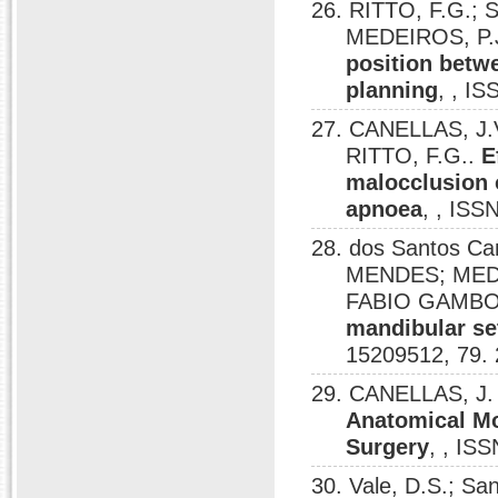
26. RITTO, F.G.; 
MEDEIROS, P.
position betw
planning
, , I
27. CANELLAS, J.
RITTO, F.G..
E
malocclusion 
apnoea
, , ISS
28. dos Santos C
MENDES; MED
FABIO GAMB
mandibular set
15209512, 79.
29. CANELLAS, J. V
Anatomical Mo
Surgery
, , IS
30. Vale, D.S.; Sa