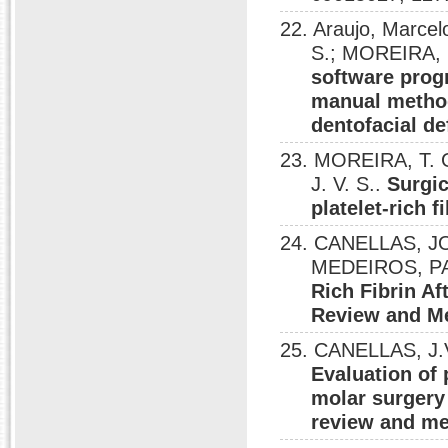
22. Araujo, Marce
S.; MOREIRA, 
software prog
manual method
dentofacial de
23. MOREIRA, T. 
J. V. S..
Surgic
platelet-rich f
24. CANELLAS, 
MEDEIROS, P
Rich Fibrin Af
Review and Me
25. CANELLAS, J.
Evaluation of 
molar surgery 
review and me