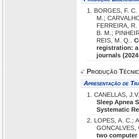
1. BORGES, F. C. 
M.; CARVALHO, 
FERREIRA, R. 
B. M.; PINHEIR
REIS, M. Q..
C
registration: 
journals (2024
Produção Técni
Apresentação de Tr
1. CANELLAS, J.V.
Sleep Apnea S
Systematic Rev
2. LOPES, A. C.; A
GONCALVES, G
two computer