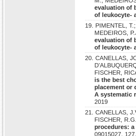
M.; MEDEIROS,
evaluation of 
of leukocyte- a
19. PIMENTEL, T.;
MEDEIROS, P.
evaluation of 
of leukocyte- a
20. CANELLAS, 
D'ALBUQUERQ
FISCHER, RI
is the best ch
placement or 
A systematic 
2019
21. CANELLAS, J.
FISCHER, R.G.
procedures: a
09015027, 127