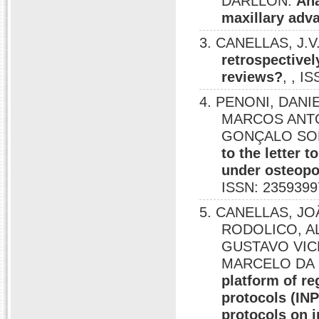
DARLLON.
Ana
maxillary ad
3. CANELLAS, J.V
retrospectivel
reviews?
, , I
4. PENONI, DANI
MARCOS ANTO
GONÇALO SOB
to the letter 
under osteopo
ISSN: 2359399
5. CANELLAS, J
RODOLICO, A
GUSTAVO VIC
MARCELO DA 
platform of r
protocols (INP
protocols on i