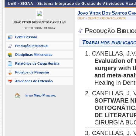
UnB ›
SIGAA - Sistema Integrado de Gestão de Atividades Aca
Joao Vitor Dos Santos Can
ODT - DEPTO ODONTOLOGIA
JOAO VITOR DOS SANTOS CANELLAS
DEPTO ODONTOLOGIA
Produção Biblio
Perfil Pessoal
Trabalhos publicado
Produção Intelectual
1. CANELLAS, J.V.
Disciplinas Ministradas
Evaluation of
Relatórios de Carga Horária
surgery with t
Projetos de Pesquisa
and meta-anal
Atividades de Extensão
Healing in Dent
2. CANELLAS, J. V.
Ir ao Menu Principal
SOFTWARE N
ORTOGNÁTICA
DE LITERATU
CIRURGIA BUCO
3. CANELLAS, J. V.