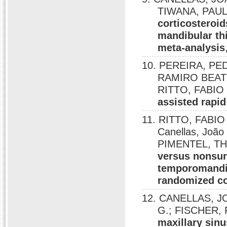
TIWANA, PAU
corticosteroid
mandibular th
meta-analysis
10. PEREIRA, PE
RAMIRO BEATO
RITTO, FABIO
assisted rapi
11. RITTO, FABI
Canellas, Joã
PIMENTEL, T
versus nonsur
temporomandib
randomized con
12. CANELLAS, J
G.; FISCHER, 
maxillary sinu