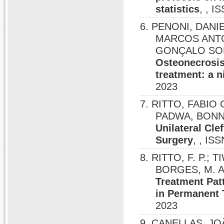
statistics
, , I
6. PENONI, DANI
MARCOS ANTO
GONÇALO SOB
Osteonecrosis
treatment: a n
2023
7. RITTO, FABIO
PADWA, BONNI
Unilateral Cle
Surgery
, , IS
8. RITTO, F. P.; T
BORGES, M. A.
Treatment Pat
in Permanent 
2023
9. CANELLAS, J