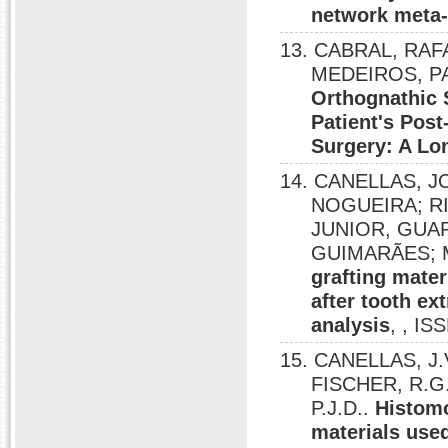
network meta
13. CABRAL, RAF
MEDEIROS, PA
Orthognathic 
Patient's Pos
Surgery: A Lo
14. CANELLAS, 
NOGUEIRA; R
JUNIOR, GUAR
GUIMARÃES; 
grafting mater
after tooth e
analysis
, , IS
15. CANELLAS, J.
FISCHER, R.G.
P.J.D..
Histomo
materials used