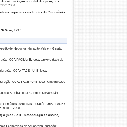
l de evidenciação contábil de operações
à SEC
, 2006.
al das empresas e as teorias do Patrimôinio
e 3º Grau
, 1997.
 Gestão de Negócios, duração: Arbrent Gestão
ação: CCA/FACE/UnB, local: Universidade de
duração: CCA / FACE / UnB, local:
duração: CCA / FACE / UnB, local: Universidade
ade de Brasília, local: Campus Universitário
s Contábeis e Atuariais, duração: UnB / FACE /
 Ribeiro, 2008.
a) e (modulo II - metodologia de ensino)
,
ência Econômicas de Apucarana, duração: