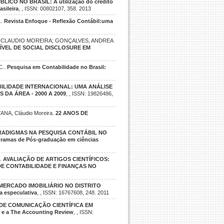
ICO NO BRASIL: A utilização do crédito
sileira
, , ISSN: 00802107, 358. 2013
..
Revista Enfoque - Reflexão Contábil:uma
, CLAUDIO MOREIRA; GONÇALVES, ANDREA
ÍVEL DE SOCIAL DISCLOSURE EM
C..
Pesquisa em Contabilidade no Brasil:
ILIDADE INTERNACIONAL: UMA ANÁLISE
 DA ÁREA - 2000 A 2009
, , ISSN: 19826486,
TANA, Cláudio Moreira.
22 ANOS DE
RADIGMAS NA PESQUISA CONTÁBIL NO
gramas de Pós-graduação em ciências
..
AVALIAÇÃO DE ARTIGOS CIENTÍFICOS:
DE CONTABILIDADE E FINANÇAS NO
MERCADO IMOBILIÁRIO NO DISTRITO
a especulativa
, , ISSN: 16767608, 248. 2011
DE COMUNICAÇÃO CIENTÍFICA EM
 e a The Accounting Review
, , ISSN: