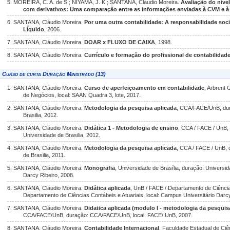
5. MOREIRA, C. A. de S.; NIYAMA, J. K.; SANTANA, Cláudio Moreira.
Avaliação do níve
com derivativos: Uma comparação entre as informações enviadas à CVM e 
6. SANTANA, Cláudio Moreira.
Por uma outra contabilidade: A responsabilidade soci
Líquido
, 2006.
7. SANTANA, Cláudio Moreira.
DOAR x FLUXO DE CAIXA
, 1998.
8. SANTANA, Cláudio Moreira.
Currículo e formação do profissional de contabilidad
Curso de curta Duração Ministrado (13)
1. SANTANA, Cláudio Moreira.
Curso de aperfeiçoamento em contabilidade
, Arbrent
de Negócios, local: SAAN Quadra 3, lote, 2017.
2. SANTANA, Cláudio Moreira.
Metodologia da pesquisa aplicada
, CCA/FACE/UnB, dur
Brasilia, 2012.
3. SANTANA, Cláudio Moreira.
Didática 1 - Metodologia de ensino
, CCA / FACE / UnB, 
Universidade de Brasilia, 2012.
4. SANTANA, Cláudio Moreira.
Metodologia da pesquisa aplicada
, CCA / FACE / UnB, 
de Brasilia, 2011.
5. SANTANA, Cláudio Moreira.
Monografia
, Universidade de Brasília, duração: Universid
Darcy Ribeiro, 2008.
6. SANTANA, Cláudio Moreira.
Didática aplicada
, UnB / FACE / Departamento de Ciência
Departamento de Ciências Contábeis e Atuariais, local: Campus Universitário Darcy
7. SANTANA, Cláudio Moreira.
Didatica aplicada (modulo I - metodologia da pesquis
CCA/FACE/UnB, duração: CCA/FACE/UnB, local: FACE/ UnB, 2007.
8. SANTANA, Cláudio Moreira.
Contabilidade Internacional
, Faculdade Estadual de Ci