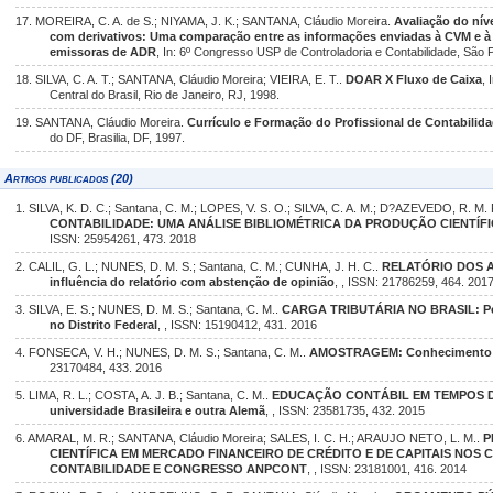
17. MOREIRA, C. A. de S.; NIYAMA, J. K.; SANTANA, Cláudio Moreira.
Avaliação do nív
com derivativos: Uma comparação entre as informações enviadas à CVM e à 
emissoras de ADR
, In: 6º Congresso USP de Controladoria e Contabilidade, São 
18. SILVA, C. A. T.; SANTANA, Cláudio Moreira; VIEIRA, E. T..
DOAR X Fluxo de Caixa
,
Central do Brasil, Rio de Janeiro, RJ, 1998.
19. SANTANA, Cláudio Moreira.
Currículo e Formação do Profissional de Contabilida
do DF, Brasilia, DF, 1997.
Artigos publicados (20)
1. SILVA, K. D. C.; Santana, C. M.; LOPES, V. S. O.; SILVA, C. A. M.; D?AZEVEDO, R. M.
CONTABILIDADE: UMA ANÁLISE BIBLIOMÉTRICA DA PRODUÇÃO CIENTÍFI
ISSN: 25954261, 473. 2018
2. CALIL, G. L.; NUNES, D. M. S.; Santana, C. M.; CUNHA, J. H. C..
RELATÓRIO DOS A
influência do relatório com abstenção de opinião
, , ISSN: 21786259, 464. 201
3. SILVA, E. S.; NUNES, D. M. S.; Santana, C. M..
CARGA TRIBUTÁRIA NO BRASIL: Perc
no Distrito Federal
, , ISSN: 15190412, 431. 2016
4. FONSECA, V. H.; NUNES, D. M. S.; Santana, C. M..
AMOSTRAGEM: Conhecimento e 
23170484, 433. 2016
5. LIMA, R. L.; COSTA, A. J. B.; Santana, C. M..
EDUCAÇÃO CONTÁBIL EM TEMPOS DE 
universidade Brasileira e outra Alemã
, , ISSN: 23581735, 432. 2015
6. AMARAL, M. R.; SANTANA, Cláudio Moreira; SALES, I. C. H.; ARAUJO NETO, L. M..
P
CIENTÍFICA EM MERCADO FINANCEIRO DE CRÉDITO E DE CAPITAIS NO
CONTABILIDADE E CONGRESSO ANPCONT
, , ISSN: 23181001, 416. 2014