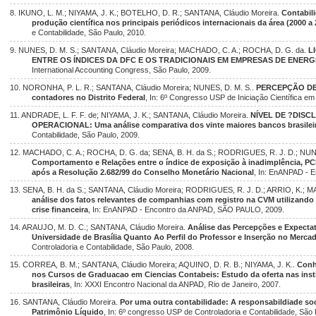
8. IKUNO, L. M.; NIYAMA, J. K.; BOTELHO, D. R.; SANTANA, Cláudio Moreira.
Contabili
produção científica nos principais periódicos internacionais da área (2000 a 
e Contabilidade, São Paulo, 2010.
9. NUNES, D. M. S.; SANTANA, Cláudio Moreira; MACHADO, C. A.; ROCHA, D. G. da.
L
ENTRE OS ÍNDICES DA DFC E OS TRADICIONAIS EM EMPRESAS DE ENERG
International Accounting Congress, São Paulo, 2009.
10. NORONHA, P. L. R.; SANTANA, Cláudio Moreira; NUNES, D. M. S..
PERCEPÇÃO DE 
contadores no Distrito Federal
, In: 6º Congresso USP de Iniciação Científica em
11. ANDRADE, L. F. F. de; NIYAMA, J. K.; SANTANA, Cláudio Moreira.
NÍVEL DE ?DIS
OPERACIONAL: Uma análise comparativa dos vinte maiores bancos brasilei
Contabilidade, São Paulo, 2009.
12. MACHADO, C. A.; ROCHA, D. G. da; SENA, B. H. da S.; RODRIGUES, R. J. D.; NUNE
Comportamento e Relações entre o índice de exposição à inadimplência, PCL
após a Resolução 2.682/99 do Conselho Monetário Nacional
, In: EnANPAD - 
13. SENA, B. H. da S.; SANTANA, Cláudio Moreira; RODRIGUES, R. J. D.; ARRIO, K.; 
análise dos fatos relevantes de companhias com registro na CVM utilizand
crise financeira
, In: EnANPAD - Encontro da ANPAD, SÃO PAULO, 2009.
14. ARAUJO, M. D. C.; SANTANA, Cláudio Moreira.
Análise das Percepções e Expecta
Universidade de Brasília Quanto Ao Perfil do Professor e Inserção no Merca
Controladoria e Contabilidade, São Paulo, 2008.
15. CORREA, B. M.; SANTANA, Cláudio Moreira; AQUINO, D. R. B.; NIYAMA, J. K..
Conh
nos Cursos de Graduacao em Ciencias Contabeis: Estudo da oferta nas insti
brasileiras
, In: XXXI Encontro Nacional da ANPAD, Rio de Janeiro, 2007.
16. SANTANA, Cláudio Moreira.
Por uma outra contabilidade: A responsabildiade soc
Patrimônio Líquido
, In: 6º congresso USP de Controladoria e Contabilidade, São 