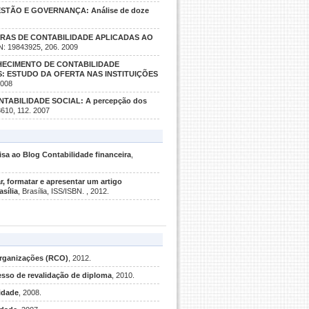
STÃO E GOVERNANÇA: Análise de doze
IRAS DE CONTABILIDADE APLICADAS AO
SN: 19843925, 206. 2009
ECIMENTO DE CONTABILIDADE
: ESTUDO DA OFERTA NAS INSTITUIÇÕES
2008
NTABILIDADE SOCIAL: A percepção dos
8610, 112. 2007
sa ao Blog Contabilidade financeira
,
, formatar e apresentar um artigo
asília
, Brasília, ISS/ISBN. , 2012.
 Organizações (RCO)
, 2012.
esso de revalidação de diploma
, 2010.
idade
, 2008.