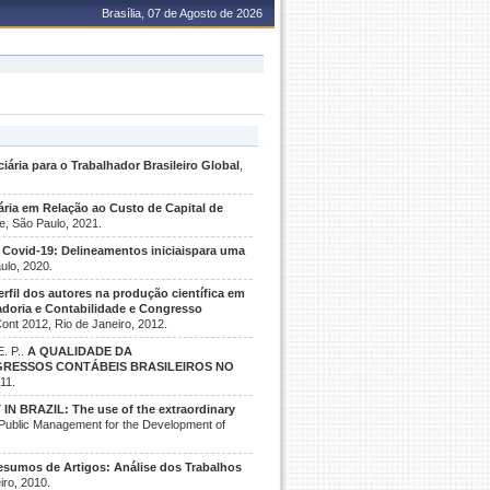
Brasília, 07 de Agosto de 2026
iária para o Trabalhador Brasileiro Global
,
ária em Relação ao Custo de Capital de
de, São Paulo, 2021.
e Covid-19: Delineamentos iniciaispara uma
ulo, 2020.
erfil dos autores na produção científica em
adoria e Contabilidade e Congresso
Cont 2012, Rio de Janeiro, 2012.
. P..
A QUALIDADE DA
GRESSOS CONTÁBEIS BRASILEIROS NO
11.
N BRAZIL: The use of the extraordinary
: Public Management for the Development of
esumos de Artigos: Análise dos Trabalhos
iro, 2010.