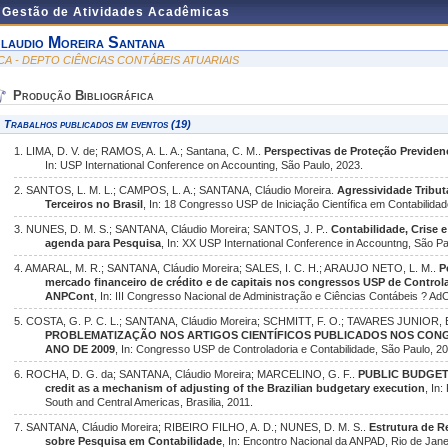
e Gestão de Atividades Acadêmicas
laudio Moreira Santana
CA - DEPTO CIÊNCIAS CONTÁBEIS ATUARIAIS
Produção Bibliográfica
Trabalhos publicados em eventos (19)
1. LIMA, D. V. de; RAMOS, A. L. A.; Santana, C. M..
Perspectivas de Proteção Previdenc
In: USP International Conference on Accounting, São Paulo, 2023.
2. SANTOS, L. M. L.; CAMPOS, L. A.; SANTANA, Cláudio Moreira.
Agressividade Tribut
Terceiros no Brasil
, In: 18 Congresso USP de Iniciação Científica em Contabilida
3. NUNES, D. M. S.; SANTANA, Cláudio Moreira; SANTOS, J. P..
Contabilidade, Crise 
agenda para Pesquisa
, In: XX USP International Conference in Accountng, São Pa
4. AMARAL, M. R.; SANTANA, Cláudio Moreira; SALES, I. C. H.; ARAUJO NETO, L. M..
P
mercado financeiro de crédito e de capitais nos congressos USP de Control
ANPCont
, In: III Congresso Nacional de Administração e Ciências Contábeis ? Ad
5. COSTA, G. P. C. L.; SANTANA, Cláudio Moreira; SCHMITT, F. O.; TAVARES JUNIOR, E
PROBLEMATIZAÇÃO NOS ARTIGOS CIENTÍFICOS PUBLICADOS NOS CON
ANO DE 2009
, In: Congresso USP de Controladoria e Contabilidade, São Paulo, 20
6. ROCHA, D. G. da; SANTANA, Cláudio Moreira; MARCELINO, G. F..
PUBLIC BUDGET I
credit as a mechanism of adjusting of the Brazilian budgetary execution
, In
South and Central Americas, Brasilia, 2011.
7. SANTANA, Cláudio Moreira; RIBEIRO FILHO, A. D.; NUNES, D. M. S..
Estrutura de R
sobre Pesquisa em Contabilidade
, In: Encontro Nacional da ANPAD, Rio de Jane