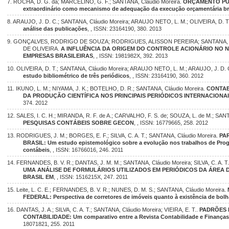
7. ROCHA, D. G. da; MARCELINO, G. F.; SANTANA, Cláudio Moreira.
ORÇAMENTO PÚBL
extraordinário como mecanismo de adequação da execução orçamentária bra
8. ARAUJO, J. D. C.; SANTANA, Cláudio Moreira; ARAUJO NETO, L. M.; OLIVEIRA, D. T
análise das publicações
, , ISSN: 23164190, 380. 2013
9. GONÇALVES, RODRIGO DE SOUZA; RODRIGUES, ALISSON PEREIRA; SANTANA
DE OLIVEIRA.
A INFLUÊNCIA DA ORIGEM DO CONTROLE ACIONÁRIO NO N
EMPRESAS BRASILEIRAS
, , ISSN: 1981982X, 392. 2013
10. OLIVEIRA, D. T.; SANTANA, Cláudio Moreira; ARAUJO NETO, L. M.; ARAUJO, J. D. 
estudo bibliométrico de três periódicos
, , ISSN: 23164190, 360. 2012
11. IKUNO, L. M.; NIYAMA, J. K.; BOTELHO, D. R.; SANTANA, Cláudio Moreira.
CONTAB
DA PRODUÇÃO CIENTÍFICA NOS PRINCIPAIS PERIÓDICOS INTERNACIONAIS
374. 2012
12. SALES, I. C. H.; MIRANDA, R. F. de A.; CARVALHO, F. S. de; SOUZA, L. de M.; SAN
PESQUISAS CONTÁBEIS SOBRE GECON
, , ISSN: 16779665, 258. 2012
13. RODRIGUES, J. M.; BORGES, E. F.; SILVA, C. A. T.; SANTANA, Cláudio Moreira.
PA
BRASIL: Um estudo epistemológico sobre a evolução nos trabalhos de Pro
contábeis
, , ISSN: 16766016, 246. 2011
14. FERNANDES, B. V. R.; DANTAS, J. M. M.; SANTANA, Cláudio Moreira; SILVA, C. A. T
UMA ANÁLISE DE FORMULÁRIOS UTILIZADOS EM PERIÓDICOS DA ÁREA 
BRASIL EM
, , ISSN: 1516215X, 247. 2011
15. Leite, L. C. E.; FERNANDES, B. V. R.; NUNES, D. M. S.; SANTANA, Cláudio Moreira.
FEDERAL: Perspectiva de corretores de imóveis quanto à existência de bolh
16. DANTAS, J. A.; SILVA, C. A. T.; SANTANA, Cláudio Moreira; VIEIRA, E. T..
PADRÕES 
CONTABILIDADE: Um comparativo entre a Revista Contabilidade e Finanças
18071821, 255. 2011