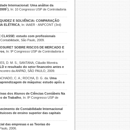
dade Internacional: Uma análise da
2009`)
, In: 10 Congresso USP de Controladoria
IQUIDEZ E SOLVÊNCIA: COMPARAÇÃO
IA ELÉTRICA
, In: IAAER - ANPCONT (3rd)
CLASSE: estudo com profissionais
 Contabilidade, São Paulo, 2009.
CLOSURE? SOBRE RISCOS DE MERCADO E
ros
, In: 9º Congresso USP de Controladoria e
S, D. M. S.; SANTANA, Cláudio Moreira.
D e resultado do setor financeiro antes e
Encontro da ANPAD, SÃO PAULO, 2009.
MACHADO, C. A.; ROCHA, D. G. da.
Uma
o aprendizagem de máquina: estudo após a
tivas dos Alunos de Ciências Contábeis Na
do de Trabalho
, In: 8º Congresso USP de
ecimento de Contabilidade Internacional
tuicoes de ensino superior das capitais
ial das empresas e as Teorias do
Paulo, 2006.