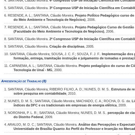
4. SANTANA, Cláudio Moreira.
4º congresso USP de Iniciação Científica em Contabil
5. SANTANA, Cláudio Moreira.
3º Congresso USP de Iniciação Científica em Contabil
6. RESENDE, A. L.; SANTANA, Cláudio Moreira.
Projeto Político Pedagógico curso d
do Meio Ambiente e Tecnologia de Negócios)
, 2006.
7. RESENDE, A. L.; SANTANA, Cláudio Moreira.
Projeto Pedagógico Curso de Gestão 
(Faculdade do Meio Ambiente e Tecnologia de Negócios)
, 2006.
8. SANTANA, Cláudio Moreira.
2º Congresso USP de Iniciação Científica em Contabil
9. SANTANA, Cláudio Moreira.
Criação de disciplinas
, 2005.
10. SANTANA, Cláudio Moreira; SOUSA, J. C. F.; SOUZA, F. J. F..
Implementação dos p
formação, entrega, tramitação instrução e julgamento de tomadas e prestaç
11. CAPANEMA, A. L.; SANTANA, Cláudio Moreira.
Projeto pedagógico do curso de Ci
Tecnologia de Unaí - MG
, 2000.
Apresentação de Trabalho (8)
1. SANTANA, Cláudio Moreira; RIBEIRO FILHO, A. D.; NUNES, D. M. S..
Estrutura de r
sobre pesquisa em contabilidade
, 2010.
2. NUNES, D. M. S.; SANTANA, Cláudio Moreira; MACHADO, C. A.; ROCHA, D. G. da.
L
índices da DFC e os tradicionais em empresas de energia elétrica
, 2009.
3. NORONHA, P. L. R.; SANTANA, Cláudio Moreira; NUNES, D. M. S..
percepção de cla
do Distrito Federal
, 2009.
4. ARAUJO, M. D. C.; SANTANA, Cláudio Moreira.
Análise das Percepções e Expectat
Universidade de Brasília Quanto Ao Perfil do Professor e Inserção no Merca