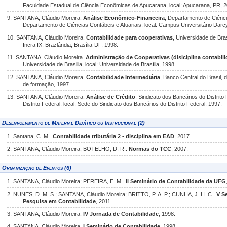
Faculdade Estadual de Ciência Econômicas de Apucarana, local: Apucarana, PR, 2
9. SANTANA, Cláudio Moreira.
Análise Econômico-Financeira
, Departamento de Ciênci
Departamento de Ciências Contábeis e Atuariais, local: Campus Universitário Darcy
10. SANTANA, Cláudio Moreira.
Contabilidade para cooperativas
, Universidade de Bras
Incra IX, Brazlândia, Brasília-DF, 1998.
11. SANTANA, Cláudio Moreira.
Administração de Cooperativas (disiciplina contabil
Universidade de Brasilia, local: Universidade de Brasília, 1998.
12. SANTANA, Cláudio Moreira.
Contabilidade Intermediária
, Banco Central do Brasil, 
de formação, 1997.
13. SANTANA, Cláudio Moreira.
Análise de Crédito
, Sindicato dos Bancários do Distrito
Distrito Federal, local: Sede do Sindicato dos Bancários do Distrito Federal, 1997.
Desenvolvimento de Material Didático ou Instrucional (2)
1. Santana, C. M..
Contabilidade tributária 2 - disciplina em EAD
, 2017.
2. SANTANA, Cláudio Moreira; BOTELHO, D. R..
Normas do TCC
, 2007.
Organização de Eventos (6)
1. SANTANA, Cláudio Moreira; PEREIRA, E. M..
II Seminário de Contabilidade da UFG
2. NUNES, D. M. S.; SANTANA, Cláudio Moreira; BRITTO, P. A. P.; CUNHA, J. H. C..
V S
Pesquisa em Contabilidade
, 2011.
3. SANTANA, Cláudio Moreira.
IV Jornada de Contabilidade
, 1998.
4. SANTANA, Cláudio Moreira.
I Seminário de Contabilidade
, 1998.