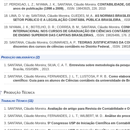
17. PERDIGAO, L. Z.; NIYAMA, J. K.; SANTANA, Cláudio Moreira.
CONTABILIDADE, GE
anos de publicação (1998 a 2009)
, , ISSN: 19843925, 226. 2010
18. LIMA, D. V. de; SANTANA, Cláudio Moreira; GUEDES, M. A..
AS NORMAS BRASILE
SETOR PÚBLICO E A LEGISLAÇÃO CONTÁBIL PÚBLICA BRASILEIRA
, , IS
19. NIYAMA, J. K.; BOTELHO, D. R.; CORREA, B. M.; SANTANA, Cláudio Moreira.
CONH
INTERNACIONAL NOS CURSOS DE GRADUAÇÃO EM CIÊNCIAS CONTÁBEIS
DE ENSINO SUPERIOR DAS CAPITAIS BRASILEIRAS
, , ISSN: 19826486, 176. 
20. SANTANA, Cláudio Moreira; GUIMARAES, A. P..
TEORIAS JUSTIFICATIVAS DA CO
discentes dos cursos de ciências contábeis no Distrito Federal
, , ISSN: 1981
Produção bibliográfica (2)
1. SANTANA, Cláudio Moreira; SILVA, C. A. T..
Entrevista sobre metodologia da pesqui
Brasília, ISS/ISBN. , 2013.
2. SANTANA, Cláudio Moreira; FERNANDES, J. L. T.; LUSTOSA, P. R. B..
Como elaborar
científico: Guia para os alunos de Ciências contábeis da universiidade de Br
Produção Técnica
Trabalho Técnico (11)
1. SANTANA, Cláudio Moreira.
Avaliação de artigo para Revista de Contabilidade e
2. SANTANA, Cláudio Moreira; FERNANDES, J. L. T.; WILBERT, M. D..
Análise do proc
3. SANTANA, Cláudio Moreira.
5º Congresso USP de Iniciação Científica em Contabil