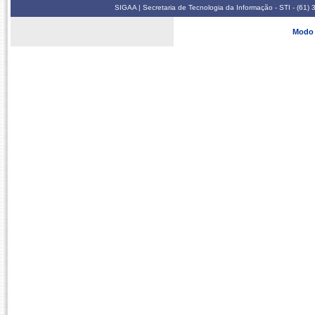
SIGAA | Secretaria de Tecnologia da Informação - STI - (61
Modo 