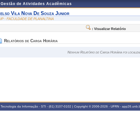
e Gestão de Atividades Acadêmicas
elso Vila Nova De Souza Junior
UP - FACULDADE DE PLANALTINA
: Visualizar Relatório
Relatórios de Carga Horária
Nenhum Relatório de Carga Horária foi localiza
 Tecnologia da Informação - STI - (61) 3107-0102 | Copyright © 2006-2026 - UFRN - app26.unb.