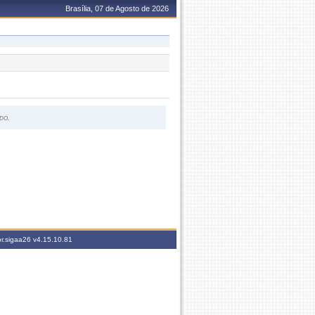
Brasília, 07 de Agosto de 2026
do.
br.sigaa26
v4.15.10.81