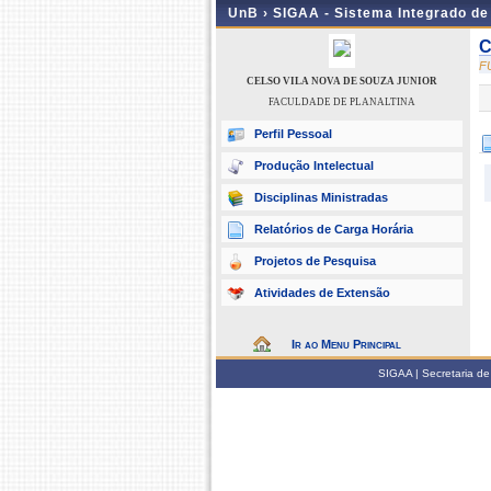
UnB ›
SIGAA - Sistema Integrado d
C
F
CELSO VILA NOVA DE SOUZA JUNIOR
FACULDADE DE PLANALTINA
Perfil Pessoal
Produção Intelectual
Disciplinas Ministradas
Relatórios de Carga Horária
Projetos de Pesquisa
Atividades de Extensão
Ir ao Menu Principal
SIGAA | Secretaria de