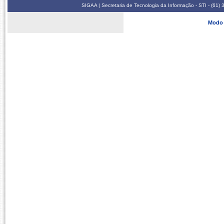
SIGAA | Secretaria de Tecnologia da Informação - STI - (61
Modo 