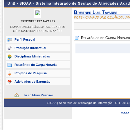
UnB ›
SIGAA - Sistema Integrado de Gestão de Atividades Aca
Breitner Luiz Tavares
FCTS - CAMPUS UNB CEILÂNDIA: F
BREITNER LUIZ TAVARES
CAMPUS UNB CEILÂNDIA: FACULDADE DE
CIÊNCIAS E TECNOLOGIAS EM SAÚDE
Relatórios de Carga Horári
Perfil Pessoal
Produção Intelectual
Disciplinas Ministradas
Relatórios de Carga Horária
Projetos de Pesquisa
Atividades de Extensão
Ir ao Menu Principal
SIGAA | Secretaria de Tecnologia da Informação - STI - (61
Modo 