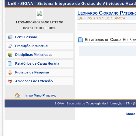
UnB ›
SIGAA - Sistema Integrado de Gestão de Atividades Aca
Leonardo Giordano Patern
IQD - INSTITUTO DE QUÍMICA
LEONARDO GIORDANO PATERNO
INSTITUTO DE QUÍMICA
Perfil Pessoal
Relatórios de Carga Horári
Produção Intelectual
Disciplinas Ministradas
Relatórios de Carga Horária
Projetos de Pesquisa
Atividades de Extensão
Ir ao Menu Principal
SIGAA | Secretaria de Tecnologia da Informação - STI - 
Modo 