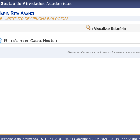
e Gestão de Atividades Acadêmicas
aria Rita Avanzi
CB - INSTITUTO DE CIÊNCIAS BIOLÓGICAS
: Visualizar Relatório
Relatórios de Carga Horária
Nenhum Relatório de Carga Horária foi localiza
 Tecnologia da Informação - STI - (61) 3107-0102 | Copyright © 2006-2026 - UFRN - app23.unb.