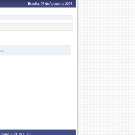
Brasília, 07 de Agosto de 2026
do.
br.sigaa23
v4.15.10.81