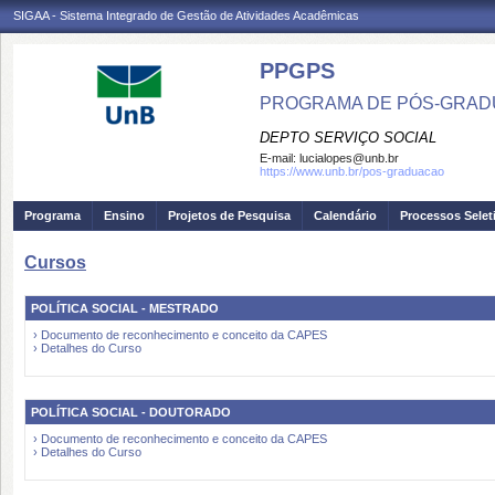
SIGAA - Sistema Integrado de Gestão de Atividades Acadêmicas
PPGPS
PROGRAMA DE PÓS-GRADU
DEPTO SERVIÇO SOCIAL
E-mail:
lucialopes@unb.br
https://www.unb.br/pos-graduacao
Programa
Ensino
Projetos de Pesquisa
Calendário
Processos Selet
Cursos
POLÍTICA SOCIAL - MESTRADO
› Documento de reconhecimento e conceito da CAPES
› Detalhes do Curso
POLÍTICA SOCIAL - DOUTORADO
› Documento de reconhecimento e conceito da CAPES
› Detalhes do Curso