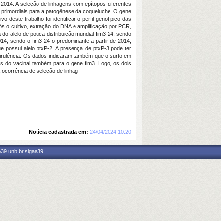
 2014. A seleção de linhagens com epítopos diferentes
s primordiais para a patogênese da coqueluche. O gene
deste trabalho foi identificar o perfil genotípico das
pós o cultivo, extração do DNA e amplificação por PCR,
 do alelo de pouca distribuição mundial fim3-24, sendo
2014, sendo o fim3-24 o predominante a partir de 2014,
e possui alelo ptxP-2. A presença de ptxP-3 pode ter
virulência. Os dados indicaram também que o surto em
es do vacinal também para o gene fim3. Logo, os dois
 ocorrência de seleção de linhag
Notícia cadastrada em:
24/04/2024 10:20
p39.unb.br.sigaa39