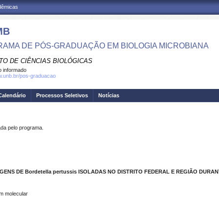
adêmicas
MB
AMA DE PÓS-GRADUAÇÃO EM BIOLOGIA MICROBIANA
TO DE CIÊNCIAS BIOLÓGICAS
 informado
w.unb.br/pos-graduacao
Calendário
Processos Seletivos
Notícias
a pelo programa.
AGENS DE Bordetella pertussis ISOLADAS NO DISTRITO FEDERAL E REGIÃO DURANT
em molecular