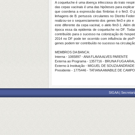
A coqueluche é uma doença infecciosa do trato respir
das cepas vacinais é uma das hipóteses para explicar
que coordena a expressão das fímbrias é o fim3. O pro
linhagens de B. pertussis circulantes no Distrito Fed
realizou-se o sequenciamento dos genes fim3 e ptx e f
este diferente da cepa vacinal, o alelo fim3-1. Além 
época essa da epidemia de coqueluche no DF. Todas a
contribuído para o sucesso na colonização do hosped
2014 no DF pode ter ocorrido com influência de ptxP
genes podem ter contribuído no sucesso na circulação 
MEMBROS DA BANCA:
Interna - 1065897 - ANA FLAVIA ALVES PARENTE
Externa ao Programa - 1357716 - BRUNA FUGA ARAUJO
Externo à Instituição - MIGUEL DE SOUZA ANDRADE
Presidente - 1775446 - TATIANA AMABILE DE CAMP
SIGAA | Secretari