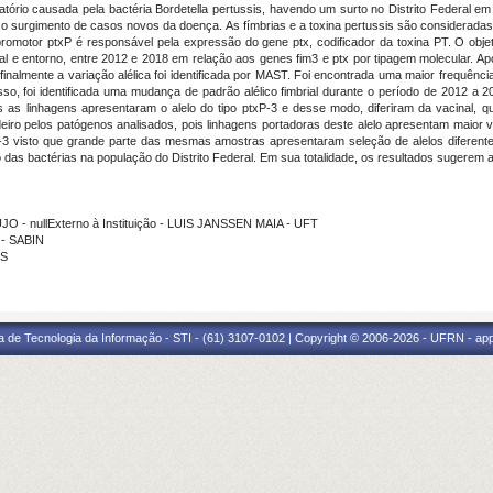
atório causada pela bactéria Bordetella pertussis, havendo um surto no Distrito Federal em
 o surgimento de casos novos da doença. As fímbrias e a toxina pertussis são considerada
motor ptxP é responsável pela expressão do gene ptx, codificador da toxina PT. O objetivo 
eral e entorno, entre 2012 e 2018 em relação aos genes fim3 e ptx por tipagem molecular. A
inalmente a variação alélica foi identificada por MAST. Foi encontrada uma maior frequência
disso, foi identificada uma mudança de padrão alélico fimbrial durante o período de 2012 a 
s linhagens apresentaram o alelo do tipo ptxP-3 e desse modo, diferiram da vacinal, qu
eiro pelos patógenos analisados, pois linhagens portadoras deste alelo apresentam maior 
-3 visto que grande parte das mesmas amostras apresentaram seleção de alelos diferent
das bactérias na população do Distrito Federal. Em sua totalidade, os resultados sugerem a
 - nullExterno à Instituição - LUIS JANSSEN MAIA - UFT
 - SABIN
OS
a de Tecnologia da Informação - STI - (61) 3107-0102 | Copyright © 2006-2026 - UFRN - ap