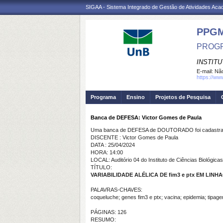
SIGAA - Sistema Integrado de Gestão de Atividades Ac
PPG
PROGR
INSTITU
E-mail:
Não
https://ww
Programa
Ensino
Projetos de Pesquisa
Banca de DEFESA: Victor Gomes de Paula
Uma banca de DEFESA de DOUTORADO foi cadastrad
DISCENTE : Victor Gomes de Paula
DATA : 25/04/2024
HORA: 14:00
LOCAL: Auditório 04 do Instituto de Ciências Biológicas
TÍTULO:
VARIABILIDADE ALÉLICA DE fim3 e ptx EM LINH
PALAVRAS-CHAVES:
coqueluche; genes fim3 e ptx; vacina; epidemia; tipag
PÁGINAS: 126
RESUMO: