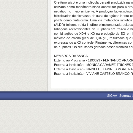
O etileno glicol é uma molécula versátil produzida na 
utilizado como monômero bloco construtor para a prod
negativo no meio ambiente. A produção biotecnológica
hidrolisados de biomassa de cana de açúcar. Neste cont
phaffii como plataforma. Uma via metabólica sintétic
(ALDR) foi construída in sílico e implementada pela ex
linhagens recombinantes de K. phaffii em frasco e bi
combinações de XDH e XD na produção de EG em linh
máxima de etileno glicol de 1,34 g/L, resultados qu
expressando a XD controle. Finalmente, diferentes cond
de K. phaffii. Os resultados gerados nesse trabalho c
MEMBROS DA BANCA:
Externo ao Programa - 1193623 - FERNANDO ARARI
Externa à Instituição - MÔNICA CARAMEZ TRICHE
Externa à Instituição - NADIELLE TAMIRES MOREI
Externa à Instituição - VIVIANE CASTELO BRANCO R
SIGAA | Secretari