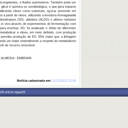
anticongelantes, e fluidos automotivos. Também pode ser
glicol é química ou semibiológica, o que gera impacto
 utilizando xilose como substrato, açúcar presente em
 a partir de xilose, utilizando a levedura Komagataella
o desidratase (XD), aldolase (ALDO) e aldose redutase
iada in vivo através de experimentos de fermentação com
para enzimas XD, foi analisado o efeito de diferentes
tabolizar a xilose, em meio definido, com produção
lho permitiu produção de EG 30% maior que a linhagem
litando um maior entendimento a respeito do metabolismo
tir de recurso renovável.
DE ALMEIDA - EMBRAPA
Notícia cadastrada em:
11/12/2023 12:06
p26.unb.br.sigaa26