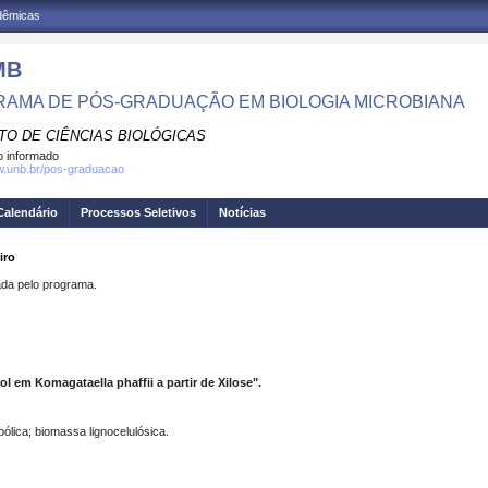
adêmicas
MB
AMA DE PÓS-GRADUAÇÃO EM BIOLOGIA MICROBIANA
TO DE CIÊNCIAS BIOLÓGICAS
 informado
w.unb.br/pos-graduacao
Calendário
Processos Seletivos
Notícias
iro
a pelo programa.
ol em Komagataella phaffii a partir de Xilose".
abólica; biomassa lignocelulósica.