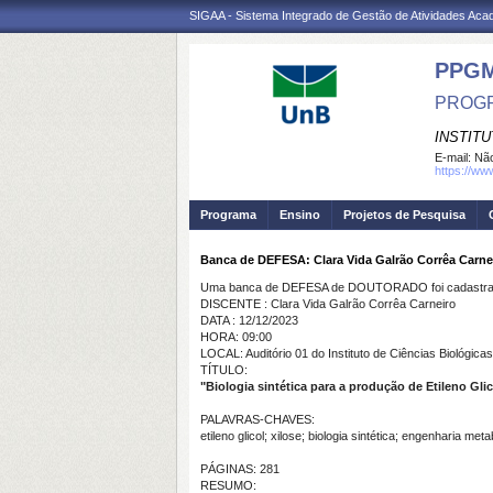
SIGAA - Sistema Integrado de Gestão de Atividades Ac
PPG
PROGR
INSTITU
E-mail:
Não
https://ww
Programa
Ensino
Projetos de Pesquisa
Banca de DEFESA: Clara Vida Galrão Corrêa Carne
Uma banca de DEFESA de DOUTORADO foi cadastrad
DISCENTE : Clara Vida Galrão Corrêa Carneiro
DATA : 12/12/2023
HORA: 09:00
LOCAL: Auditório 01 do Instituto de Ciências Biológicas
TÍTULO:
"Biologia sintética para a produção de Etileno Glic
PALAVRAS-CHAVES:
etileno glicol; xilose; biologia sintética; engenharia met
PÁGINAS: 281
RESUMO: