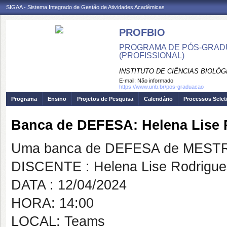
SIGAA - Sistema Integrado de Gestão de Atividades Acadêmicas
PROFBIO
PROGRAMA DE PÓS-GRADU
(PROFISSIONAL)
INSTITUTO DE CIÊNCIAS BIOLÓG
E-mail:
Não informado
https://www.unb.br/pos-graduacao
Programa
Ensino
Projetos de Pesquisa
Calendário
Processos Selet
Banca de DEFESA: Helena Lise 
Uma banca de DEFESA de MESTRAD
DISCENTE : Helena Lise Rodrigue
DATA : 12/04/2024
HORA: 14:00
LOCAL: Teams