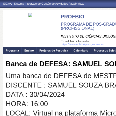
SIGAA - Sistema Integrado de Gestão de Atividades Acadêmicas
PROFBIO
PROGRAMA DE PÓS-GRADU
(PROFISSIONAL)
INSTITUTO DE CIÊNCIAS BIOLÓG
E-mail:
Não informado
https://www.unb.br/pos-graduacao
Programa
Ensino
Projetos de Pesquisa
Calendário
Processos Selet
Banca de DEFESA: SAMUEL SO
Uma banca de DEFESA de MESTRAD
DISCENTE : SAMUEL SOUZA BR
DATA : 30/04/2024
HORA: 16:00
LOCAL: Virtual na plataforma Micr