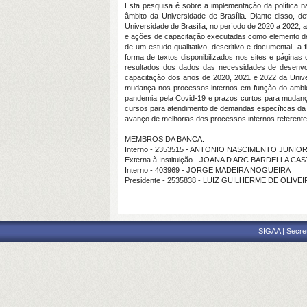
Esta pesquisa é sobre a implementação da política n
âmbito da Universidade de Brasília. Diante disso, 
Universidade de Brasília, no período de 2020 a 2022,
e ações de capacitação executadas como elemento de 
de um estudo qualitativo, descritivo e documental, a
forma de textos disponibilizados nos sites e páginas o
resultados dos dados das necessidades de desenvol
capacitação dos anos de 2020, 2021 e 2022 da Univer
mudança nos processos internos em função do ambiente
pandemia pela Covid-19 e prazos curtos para mudança
cursos para atendimento de demandas específicas da u
avanço de melhorias dos processos internos referente
MEMBROS DA BANCA:
Interno - 2353515 - ANTONIO NASCIMENTO JUNIO
Externa à Instituição - JOANA D ARC BARDELLA CA
Interno - 403969 - JORGE MADEIRA NOGUEIRA
Presidente - 2535838 - LUIZ GUILHERME DE OLIVEI
SIGAA | Secre