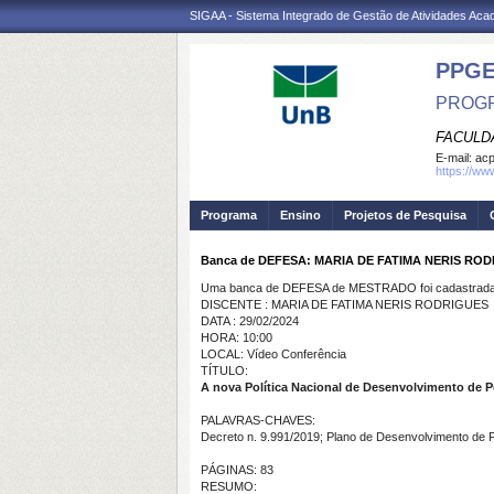
SIGAA - Sistema Integrado de Gestão de Atividades Ac
PPG
PROGR
FACULD
E-mail:
ac
https://ww
Programa
Ensino
Projetos de Pesquisa
Banca de DEFESA: MARIA DE FATIMA NERIS RO
Uma banca de DEFESA de MESTRADO foi cadastrada 
DISCENTE : MARIA DE FATIMA NERIS RODRIGUES
DATA : 29/02/2024
HORA: 10:00
LOCAL: Vídeo Conferência
TÍTULO:
A nova Política Nacional de Desenvolvimento de 
PALAVRAS-CHAVES:
Decreto n. 9.991/2019; Plano de Desenvolvimento de 
PÁGINAS: 83
RESUMO: