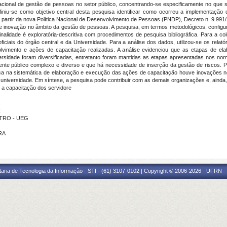
acional de gestão de pessoas no setor público, concentrando-se especificamente no que
definiu-se como objetivo central desta pesquisa identificar como ocorreu a implementaç
 a partir da nova Política Nacional de Desenvolvimento de Pessoas (PNDP), Decreto n. 9.9
inovação no âmbito da gestão de pessoas. A pesquisa, em termos metodológicos, configur
 finalidade é exploratória-descritiva com procedimentos de pesquisa bibliográfica. Para a
ficiais do órgão central e da Universidade. Para a análise dos dados, utilizou-se os relató
vimento e ações de capacitação realizadas. A análise evidenciou que as etapas de e
sidade foram diversificadas, entretanto foram mantidas as etapas apresentadas nos norm
 público complexo e diverso e que há necessidade de inserção da gestão de riscos. Por f
 na sistemática de elaboração e execução das ações de capacitação houve inovações nos 
niversidade. Em síntese, a pesquisa pode contribuir com as demais organizações e, ainda,
 a capacitação dos servidore
R
STRO - UEG
RA
taria de Tecnologia da Informação - STI - (61) 3107-0102 | Copyright © 2006-2026 - UFRN -