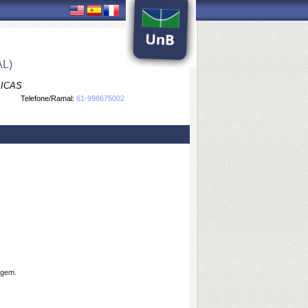
L)
LICAS
Telefone/Ramal:
61-998675002
agem.