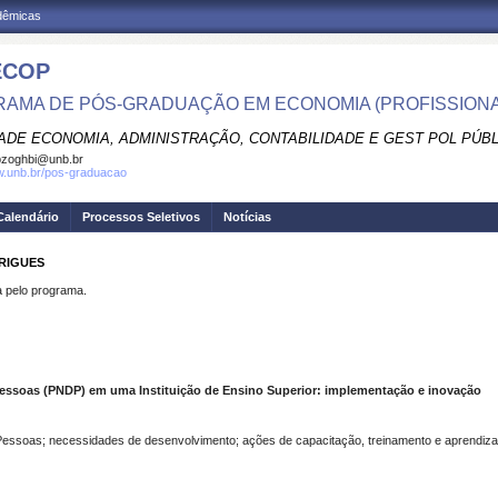
adêmicas
ECOP
AMA DE PÓS-GRADUAÇÃO EM ECONOMIA (PROFISSIONA
ADE ECONOMIA, ADMINISTRAÇÃO, CONTABILIDADE E GEST POL PÚB
pzoghbi@unb.br
w.unb.br/pos-graduacao
Calendário
Processos Seletivos
Notícias
DRIGUES
pelo programa.
Pessoas (PNDP) em uma Instituição de Ensino Superior: implementação e inovação
Pessoas; necessidades de desenvolvimento; ações de capacitação, treinamento e aprendiz