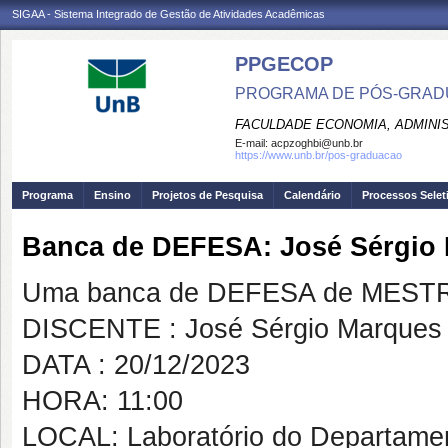
SIGAA - Sistema Integrado de Gestão de Atividades Acadêmicas
PPGECOP
PROGRAMA DE PÓS-GRADU
FACULDADE ECONOMIA, ADMINIS
E-mail:
acpzoghbi@unb.br
https://www.unb.br/pos-graduacao
Programa
Ensino
Projetos de Pesquisa
Calendário
Processos Selet
Banca de DEFESA: José Sérgio 
Uma banca de DEFESA de MESTRAD
DISCENTE : José Sérgio Marques
DATA : 20/12/2023
HORA: 11:00
LOCAL: Laboratório do Departamen