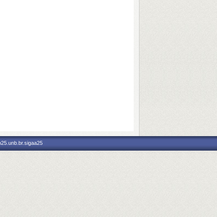
p25.unb.br.sigaa25