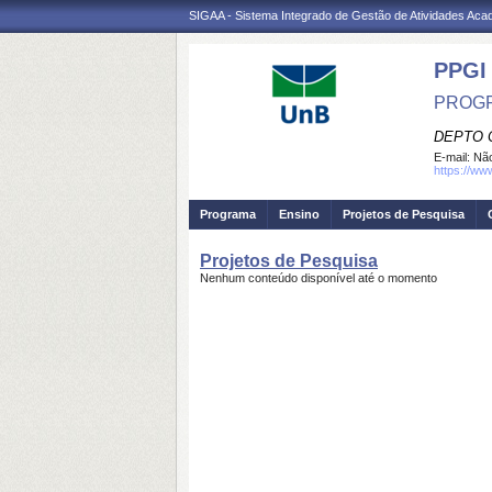
SIGAA - Sistema Integrado de Gestão de Atividades Ac
PPGI
PROGR
DEPTO 
E-mail:
Não
https://ww
Programa
Ensino
Projetos de Pesquisa
Projetos de Pesquisa
Nenhum conteúdo disponível até o momento