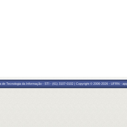
a de Tecnologia da Informação - STI - (61) 3107-0102 | Copyright © 2006-2026 - UFRN - ap