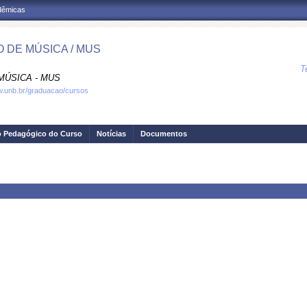
adêmicas
 DE MÚSICA / MUS
T
MÚSICA - MUS
w.unb.br/graduacao/cursos
o Pedagógico do Curso
Notícias
Documentos