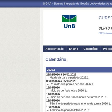
SIGAA - Sistema Integrado de Gestão de Atividades Ac
CURSO
DEPTO 
https://ww
Apresentação
Ensino
Calendário
Projet
Calendário
2026.1
23/02/2026 à 26/02/2026
→ Matrícula para o período 2026.1.
03/03/2026 à 05/03/2026
→ Re-matrícula para o período 2026.1.
16/03/2026
→ Início do período letivo 2026.1.
14/03/2026
→ Início do período trancamento de turma 2026.1.
18/05/2026
→ Término do período trancamento de turma 2026.1.
18/07/2026
→ Término do período letivo 2026.1.