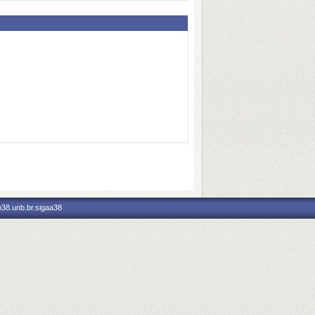
p38.unb.br.sigaa38