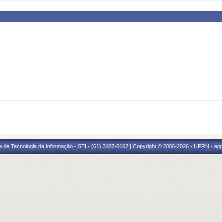
a de Tecnologia da Informação - STI - (61) 3107-0102 | Copyright © 2006-2026 - UFRN - ap