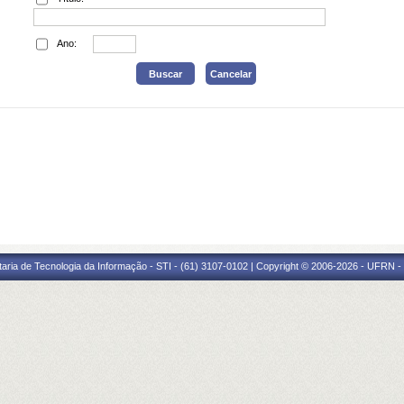
Ano:
taria de Tecnologia da Informação - STI - (61) 3107-0102 | Copyright © 2006-2026 - UFRN -