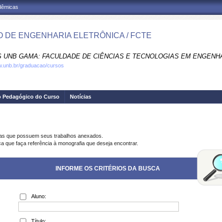
adêmicas
 DE ENGENHARIA ELETRÔNICA / FCTE
 UNB GAMA: FACULDADE DE CIÊNCIAS E TECNOLOGIAS EM ENGENHA
w.unb.br/graduacao/cursos
o Pedagógico do Curso
Notícias
ias que possuem seus trabalhos anexados.
ca que faça referência à monografia que deseja encontrar.
INFORME OS CRITÉRIOS DA BUSCA
Aluno:
Título: