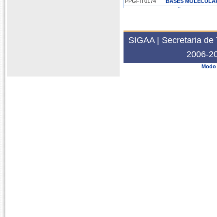
PPGFIT0174
BASES MOLECULAR
PPGBB4005
GENÔMICA AMBIE
2020.2
PPGFIT1936
TÓPICOS ESPECIAI
SIGAA | Secretaria de 
2019.2
2006-20
PPGFIT1936
TÓPICOS ESPECIAI
Modo 