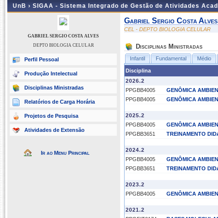
UnB ›
SIGAA - Sistema Integrado de Gestão de Atividades Aca
Gabriel Sergio Costa Alves
CEL - DEPTO BIOLOGIA CELULAR
GABRIEL SERGIO COSTA ALVES
DEPTO BIOLOGIA CELULAR
Disciplinas Ministradas
Infantil
Fundamental
Médio
Perfil Pessoal
Disciplina
Produção Intelectual
2026.2
Disciplinas Ministradas
PPGBB4005
GENÔMICA AMBIE
PPGBB4005
GENÔMICA AMBIE
Relatórios de Carga Horária
2025.2
Projetos de Pesquisa
PPGBB4005
GENÔMICA AMBIE
Atividades de Extensão
PPGBB3651
TREINAMENTO DID
2024.2
Ir ao Menu Principal
PPGBB4005
GENÔMICA AMBIE
PPGBB3651
TREINAMENTO DID
2023.2
PPGBB4005
GENÔMICA AMBIE
2021.2