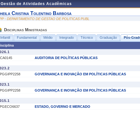
e Gestão de Atividades Acadêmicas
heila Cristina Tolentino Barbosa
PP - DEPARTAMENTO DE GESTAO DE POLITICAS PUBL
Disciplinas Ministradas
Infantil
Fundamental
Médio
Integrado
Técnico
Graduação
Pós-Grad
isciplina
026.1
CA0145
AUDITORIA DE POLÍTICAS PÚBLICAS
023.2
PGGIPP2258
GOVERNANÇA E INOVAÇÃO EM POLÍTICAS PÚBLICAS
023.1
PGGIPP2258
GOVERNANÇA E INOVAÇÃO EM POLÍTICAS PÚBLICAS
015.1
PGECO6637
ESTADO, GOVERNO E MERCADO