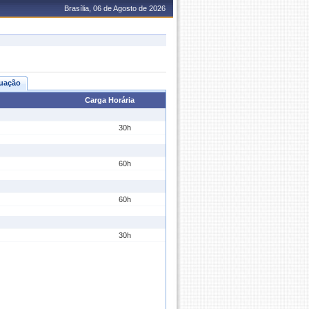
Brasília, 06 de Agosto de 2026
uação
Carga Horária
30h
60h
60h
30h