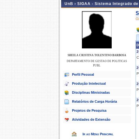
UnB ›
SIGAA - Sistema Integrado d
S
G
D
2
SHEILA CRISTINA TOLENTINO BARBOSA
C
DEPARTAMENTO DE GESTAO DE POLITICAS
PUBL
2
P
Perfil Pessoal
Produção Intelectual
2
P
Disciplinas Ministradas
2
Relatórios de Carga Horária
P
Projetos de Pesquisa
Atividades de Extensão
Ir ao Menu Principal