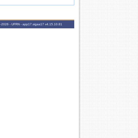
06-2026 - UFRN - app17.sigaa17
v4.15.10.81