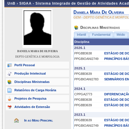
UnB ›
SIGAA - Sistema Integrado de Gestão de Atividades Aca
Daniela Mara De Oliveira
GEM - DEPTO GENÉTICA E MORFO
Disciplinas Ministradas
Infantil
Fundamental
Médio
Disciplina
2026.1
DANIELA MARA DE OLIVEIRA
PPGBB3638
ESTÁGIO DE DO
DEPTO GENÉTICA E MORFOLOGIA
PPGBIOANI2749
PRINCÍPIOS BÁ
Perfil Pessoal
2025.1
Produção Intelectual
PPGBB3639
ESTÁGIO DE DO
PPGBIOANI2783
SEMINÁRIOS E
Disciplinas Ministradas
2024.1
Relatórios de Carga Horária
CPPGA2773
DIFERENCIAÇÃ
Projetos de Pesquisa
PPGBB3638
ESTÁGIO DE DO
PPGBB3639
ESTÁGIO DE DO
Atividades de Extensão
2023.1
PPGBB3639
ESTÁGIO DE DO
Ir ao Menu Principal
PPGBIOANI2749
PRINCÍPIOS BÁ