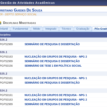
e Gestão de Atividades Acadêmicas
ristiano Guedes De Souza
ER - DEPTO SERVIÇO SOCIAL
Disciplinas Ministradas
Infantil
Fundamental
Médio
Integrado
Técnico
Graduação
Pós-Grad
isciplina
026.2
PGPS2989
SEMINÁRIO DE PESQUISA E DISSERTAÇÃO
026.1
PGPS0163
NUCLEAÇÃO EM GRUPOS DE PESQUISA - NPG 2
PGPS2989
SEMINÁRIO DE PESQUISA E DISSERTAÇÃO
PGPS0156
SEMINÁRIO DE TESE 1 EM POLÍTICA SOCIAL
025.2
PGPS0161
NUCLEAÇÃO EM GRUPOS DE PESQUISA - NPG 1
PGPS2989
SEMINÁRIO DE PESQUISA E DISSERTAÇÃO
024.2
PGPS0161
NUCLEAÇÃO EM GRUPOS DE PESQUISA - NPG 1
PGPS0163
NUCLEAÇÃO EM GRUPOS DE PESQUISA - NPG 2
PGPS2989
SEMINÁRIO DE PESQUISA E DISSERTAÇÃO