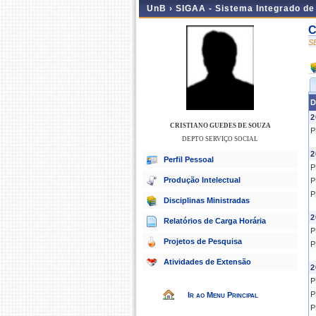
UnB ›
SIGAA - Sistema Integrado d
C
S
D
2
CRISTIANO GUEDES DE SOUZA
P
DEPTO SERVIÇO SOCIAL
2
Perfil Pessoal
P
Produção Intelectual
P
P
Disciplinas Ministradas
2
Relatórios de Carga Horária
P
Projetos de Pesquisa
P
Atividades de Extensão
2
P
P
Ir ao Menu Principal
P