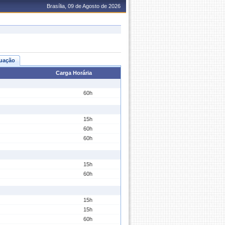
Brasília, 09 de Agosto de 2026
uação
Carga Horária
60h
15h
60h
60h
15h
60h
15h
15h
60h