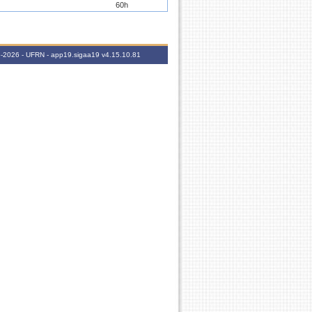
60h
15h
60h
06-2026 - UFRN - app19.sigaa19
v4.15.10.81
15h
60h
15h
15h
15h
60h
15h
60h
15h