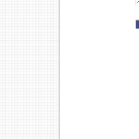
P
2
P
P
2
P
P
2
P
2
P
2
P
P
2
P
P
2
P