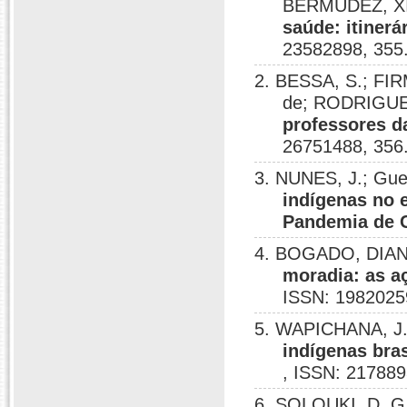
BERMUDÉZ, X
saúde: itinerá
23582898, 355
2. BESSA, S.; FIR
de; RODRIGUE
professores d
26751488, 356
3. NUNES, J.; Gue
indígenas no 
Pandemia de 
4. BOGADO, DIANA
moradia: as 
ISSN: 1982025
5. WAPICHANA, J.
indígenas bras
, ISSN: 217889
6. SOLOUKI, D. G