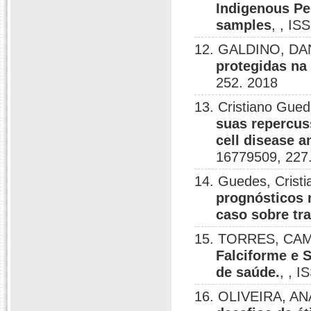
Indigenous Pe
samples
, , IS
12. GALDINO, DAN
protegidas na
252. 2018
13. Cristiano Gue
suas repercuss
cell disease 
16779509, 227
14. Guedes, Crist
prognósticos 
caso sobre tra
15. TORRES, CAMI
Falciforme e 
de saúde.
, , 
16. OLIVEIRA, AN