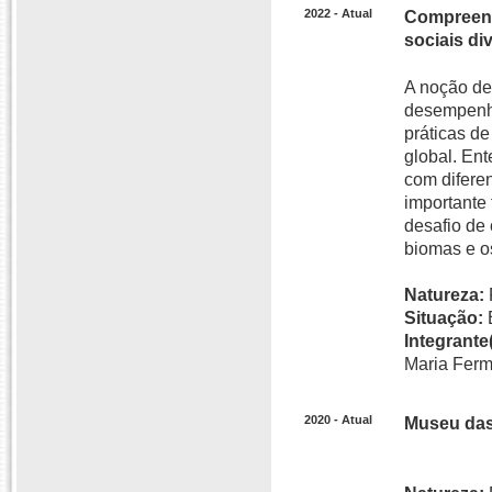
2022 - Atual
Compreens
sociais di
A noção de
desempenha
práticas d
global. En
com diferen
importante 
desafio de
biomas e os
Natureza:
Situação:
Integrante(
Maria Ferm
2020 - Atual
Museu das