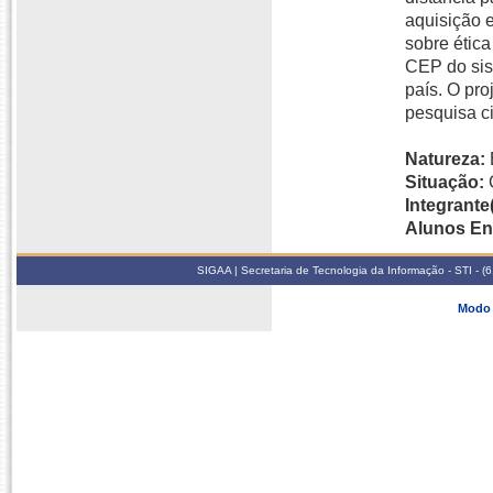
aquisição e
sobre étic
CEP do sis
país. O pro
pesquisa ci
Natureza:
Situação:
Integrante(
Alunos En
SIGAA | Secretaria de Tecnologia da Informação - STI - 
Modo 