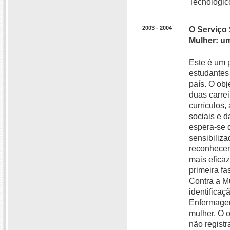
Tecnológic
2003 - 2004
O Serviço 
Mulher: um
Este é um 
estudantes
país. O ob
duas carre
currículos,
sociais e d
espera-se 
sensibiliz
reconhecer 
mais eficaz
primeira f
Contra a M
identificaç
Enfermagem
mulher. O o
não registr