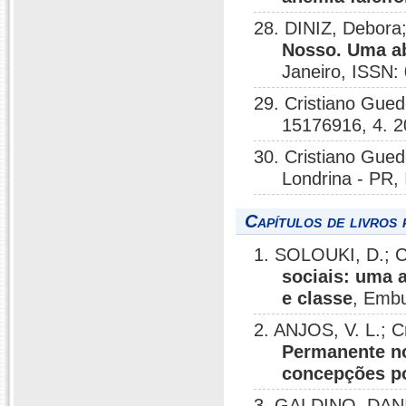
28. DINIZ, Debora
Nosso. Uma ab
Janeiro, ISSN:
29. Cristiano Gue
15176916, 4. 
30. Cristiano Gue
Londrina - PR,
Capítulos de livros 
1. SOLOUKI, D.; C
sociais: uma 
e classe
, Embu
2. ANJOS, V. L.; 
Permanente no
concepções po
3. GALDINO, DANI