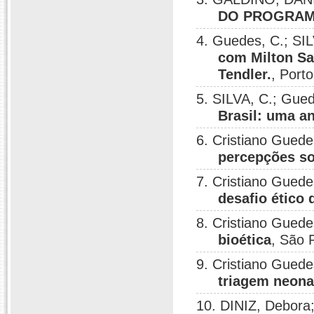
DO PROGRAM
4. Guedes, C.; SI
com Milton Sa
Tendler.
, Port
5. SILVA, C.; Gued
Brasil: uma an
6. Cristiano Gued
percepções so
7. Cristiano Gued
desafio ético 
8. Cristiano Gued
bioética
, São 
9. Cristiano Gued
triagem neona
10. DINIZ, Debora