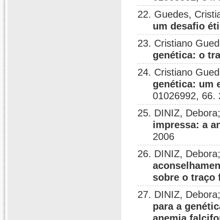
22. Guedes, Crist
um desafio ét
23. Cristiano Gue
genética: o tr
24. Cristiano Gue
genética: um 
01026992, 66.
25. DINIZ, Debora
impressa: a a
2006
26. DINIZ, Debora
aconselhament
sobre o traço 
27. DINIZ, Debora
para a genéti
anemia falcif