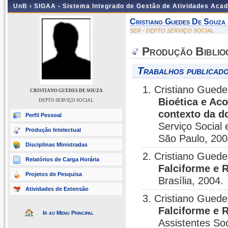
UnB ›
SIGAA - Sistema Integrado de Gestão de Atividades Aca
Cristiano Guedes De Souza
SER - DEPTO SERVIÇO SOCIAL
Produção Biblio
Trabalhos publicado
1. Cristiano Gued
CRISTIANO GUEDES DE SOUZA
Bioética e Ac
DEPTO SERVIÇO SOCIAL
contexto da d
Perfil Pessoal
Serviço Social
Produção Intelectual
São Paulo, 200
Disciplinas Ministradas
2. Cristiano Gued
Relatórios de Carga Horária
Falciforme e 
Projetos de Pesquisa
Brasília, 2004.
Atividades de Extensão
3. Cristiano Gued
Falciforme e 
Ir ao Menu Principal
Assistentes Soc