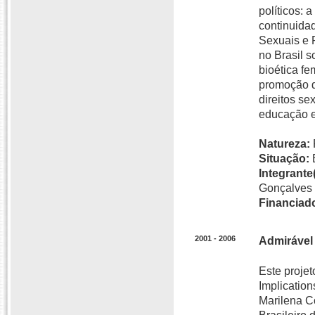
políticos: 
continuida
Sexuais e 
no Brasil s
bioética fe
promoção d
direitos se
educação e
Natureza:
Situação:
Integrante(
Gonçalves 
Financiado
2001 - 2006
Admirável
Este projet
Implicatio
Marilena C