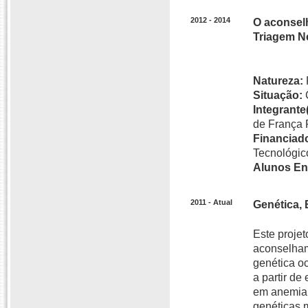
2012 - 2014
O aconselh
Triagem N
Natureza:
Situação:
Integrante(
de França
Financiado
Tecnológic
Alunos En
2011 - Atual
Genética, 
Este proje
aconselham
genética oc
a partir de
em anemia f
genéticas m