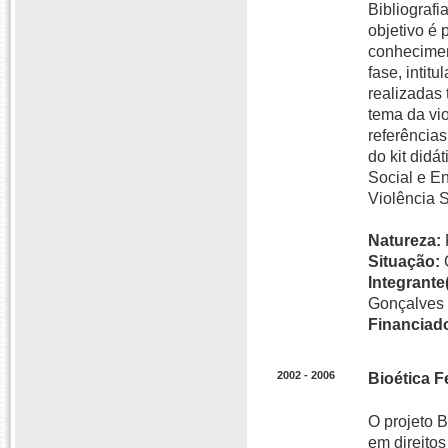
Bibliografi
objetivo é 
conhecimen
fase, intit
realizadas 
tema da vio
referências
do kit didá
Social e En
Violência S
Natureza:
Situação:
Integrante(
Gonçalves 
Financiado
2002 - 2006
Bioética 
O projeto 
em direitos