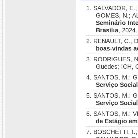
1. SALVADOR, E.; 
GOMES, N.; AL
Seminário Inte
Brasília
, 2024.
2. RENAULT, C.; 
boas-vindas a
3. RODRIGUES, N.
Guedes; ICH, 
4. SANTOS, M.; Gu
Serviço Socia
5. SANTOS, M.; Gu
Serviço Socia
6. SANTOS, M.; VI
de Estágio em
7. BOSCHETTI, I.