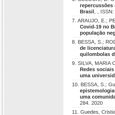
repercussões d
Brasil
, , ISSN
7. ARAUJO, E.; P
Covid-19 no Br
população ne
8. BESSA, S.; RO
de licenciatur
quilombolas 
9. SILVA, MARIA
Redes sociais
uma universid
10. BESSA, S.; Gu
epistemologia
uma comunidad
284. 2020
11. Guedes, Cris