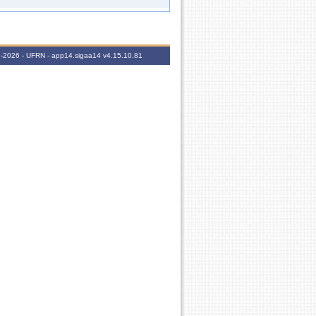
60h
60h
06-2026 - UFRN - app14.sigaa14
v4.15.10.81
60h
60h
60h
60h
60h
60h
60h
30h
60h
30h