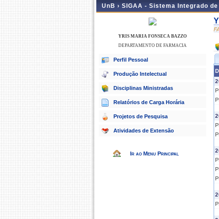
UnB ›
SIGAA - Sistema Integrado d
Y
F
YRIS MARIA FONSECA BAZZO
DEPARTAMENTO DE FARMACIA
Perfil Pessoal
D
Produção Intelectual
2
Disciplinas Ministradas
P
P
Relatórios de Carga Horária
2
Projetos de Pesquisa
P
Atividades de Extensão
P
2
Ir ao Menu Principal
P
P
P
2
P