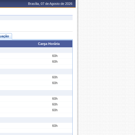
Brasília, 07 de Agosto de 2026
uação
Carga Horária
60h
60h
60h
60h
60h
60h
60h
60h